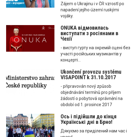
Zájem o Ukrajinu i v ČR vzrostl po
napadení jejího území ruskými
vojáky.
ONUKA відмовилась
виступати з росіянами в
Чехії
- виступ гурту на окремій сцені без
участі російських музикантів у
концерті...
Ukončení provozu systému
VISAPOINT k 31.10.2017
- připravován nový způsob
objednávání termínů pro příjem
žádostí o pobytová oprávnění na
období od 1. prosince 2017
Ось і підійшли до кінця
Українські дні в Брно!
Дякуємо за приділений нам час і