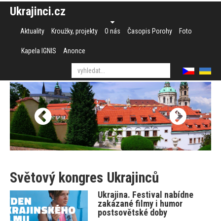
Ukrajinci.cz
Aktuality
Kroužky, projekty
O nás
Časopis Porohy
Foto
Kapela IGNIS
Anonce
Světový kongres Ukrajinců
Ukrajina. Festival nabídne
zakázané filmy i humor
postsovětské doby