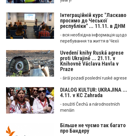
увагу!
Інтеграційній курс "Ласкаво
просимо до Чеської
республіки" ... 11.11. в ДНМ
- вся необхідна інформація щодо
перебування та життя в Чехії
Uvedení knihy Ruská agrese
proti Ukrajině ... 21.11. v
Knihovně Václava Havla v
Praze
- širší pozadí poslední ruské agrese
DIALOG KULTUR: UKRAJINA ...
4.11. v KC Zahrada
- soužití Čechů a národnostních
menšin
Більше не чуємо так багато
про Бандеру