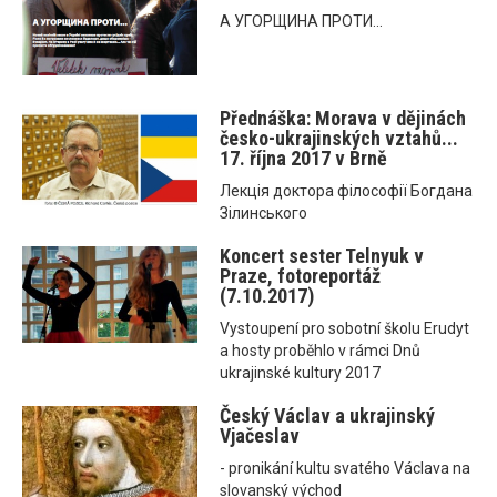
А УГОРЩИНА ПРОТИ...
Přednáška: Morava v dějinách
česko-ukrajinských vztahů...
17. října 2017 v Brně
Лекція доктора філософії Богдана
Зілинського
Koncert sester Telnyuk v
Praze, fotoreportáž
(7.10.2017)
Vystoupení pro sobotní školu Erudyt
a hosty proběhlo v rámci Dnů
ukrajinské kultury 2017
Český Václav a ukrajinský
Vjačeslav
- pronikání kultu svatého Václava na
slovanský východ