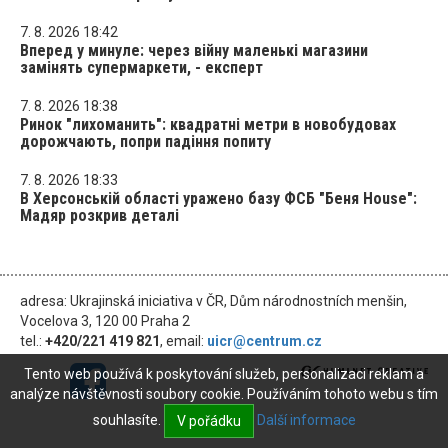
7. 8. 2026 18:42
Вперед у минуле: через війну маленькі магазини
замінять супермаркети, - експерт
7. 8. 2026 18:38
Ринок "лихоманить": квадратні метри в новобудовах
дорожчають, попри падіння попиту
7. 8. 2026 18:33
В Херсонській області уражено базу ФСБ "Беня House":
Мадяр розкрив деталі
adresa: Ukrajinská iniciativa v ČR, Dům národnostních menšin,
Vocelova 3, 120 00 Praha 2
tel.:
+420/221 419 821
, email:
uicr@centrum.cz
Tento web používá k poskytování služeb, personalizaci reklam a
analýze návštěvnosti soubory cookie. Používáním tohoto webu s tím
souhlasíte.
Další informace
V pořádku
© 2026