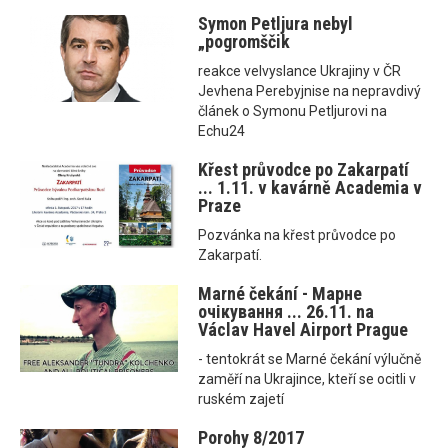
Symon Petljura nebyl
„pogromščik
reakce velvyslance Ukrajiny v ČR
Jevhena Perebyjnise na nepravdivý
článek o Symonu Petljurovi na
Echu24
Křest průvodce po Zakarpatí
... 1.11. v kavárně Academia v
Praze
Pozvánka na křest průvodce po
Zakarpatí.
Marné čekání - Марне
очікування ... 26.11. na
Václav Havel Airport Prague
- tentokrát se Marné čekání výlučně
zaměří na Ukrajince, kteří se ocitli v
ruském zajetí
Porohy 8/2017