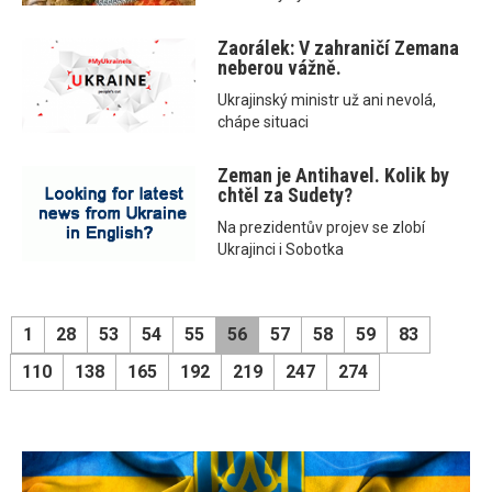
Zaorálek: V zahraničí Zemana
neberou vážně.
Ukrajinský ministr už ani nevolá,
chápe situaci
Zeman je Antihavel. Kolik by
chtěl za Sudety?
Na prezidentův projev se zlobí
Ukrajinci i Sobotka
1
28
53
54
55
56
57
58
59
83
110
138
165
192
219
247
274