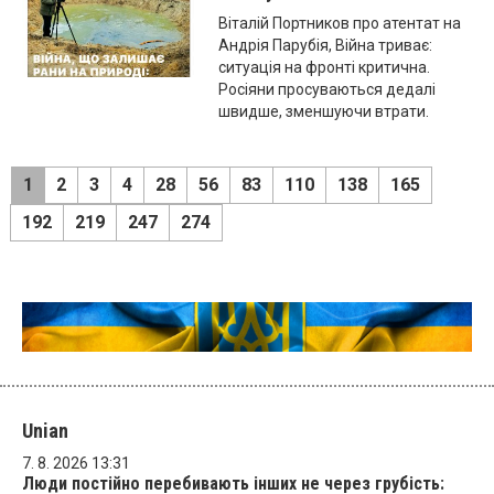
Віталій Портников про атентат на
Андрія Парубія, Війна триває:
ситуація на фронті критична.
Росіяни просуваються дедалі
швидше, зменшуючи втрати.
1
2
3
4
28
56
83
110
138
165
192
219
247
274
Unian
7. 8. 2026 13:31
Люди постійно перебивають інших не через грубість: