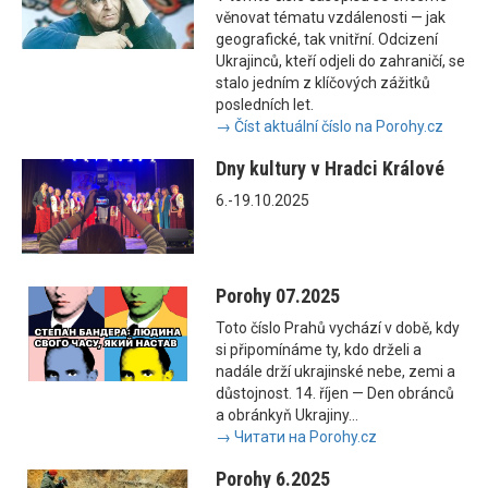
věnovat tématu vzdálenosti — jak
geografické, tak vnitřní. Odcizení
Ukrajinců, kteří odjeli do zahraničí, se
stalo jedním z klíčových zážitků
posledních let.
→ Číst aktuální číslo na Porohy.cz
Dny kultury v Hradci Králové
6.-19.10.2025
Porohy 07.2025
Toto číslo Prahů vychází v době, kdy
si připomínáme ty, kdo drželi a
nadále drží ukrajinské nebe, zemi a
důstojnost. 14. říjen — Den obránců
a obránkyň Ukrajiny...
→ Читати на Porohy.cz
Porohy 6.2025