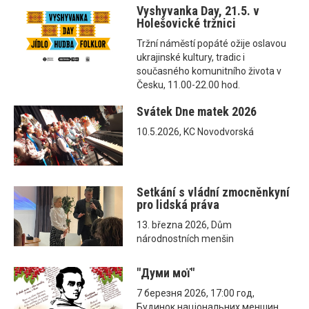
Vyshyvanka Day, 21.5. v
Holešovické tržnici
Tržní náměstí popáté ožije oslavou
ukrajinské kultury, tradic i
současného komunitního života v
Česku, 11.00-22.00 hod.
Svátek Dne matek 2026
10.5.2026, KC Novodvorská
Setkání s vládní zmocněnkyní
pro lidská práva
13. března 2026, Dům
národnostních menšin
"Думи мої"
7 березня 2026, 17:00 год,
Будинок національних меншин,