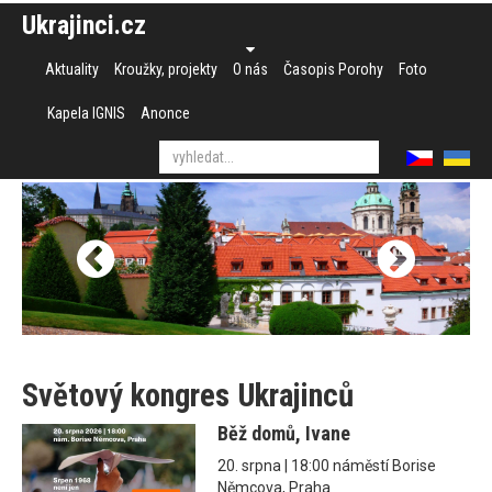
Ukrajinci.cz
Aktuality
Kroužky, projekty
O nás
Časopis Porohy
Foto
Kapela IGNIS
Anonce
Světový kongres Ukrajinců
Běž domů, Ivane
20. srpna | 18:00 náměstí Borise
Němcova, Praha