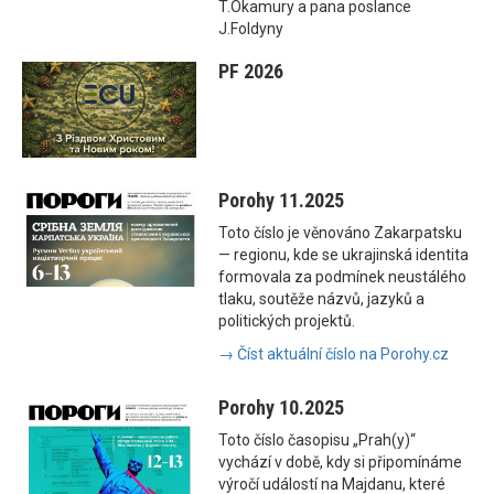
T.Okamury a pana poslance
J.Foldyny
PF 2026
Porohy 11.2025
Toto číslo je věnováno Zakarpatsku
— regionu, kde se ukrajinská identita
formovala za podmínek neustálého
tlaku, soutěže názvů, jazyků a
politických projektů.
→ Číst aktuální číslo na Porohy.cz
Porohy 10.2025
Toto číslo časopisu „Prah(y)“
vychází v době, kdy si připomínáme
výročí událostí na Majdanu, které