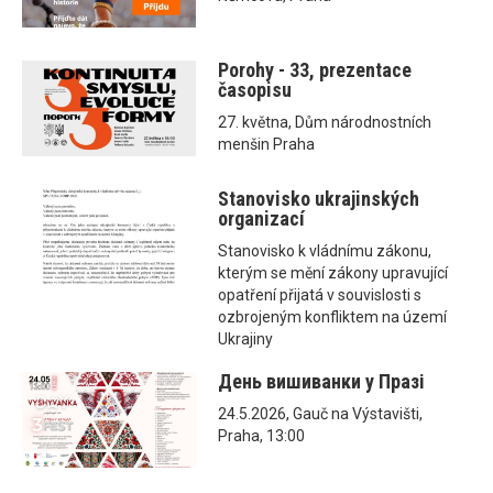
Porohy - 33, prezentace
časopisu
27. května, Dům národnostních
menšin Praha
Stanovisko ukrajinských
organizací
Stanovisko k vládnímu zákonu,
kterým se mění zákony upravující
opatření přijatá v souvislosti s
ozbrojeným konfliktem na území
Ukrajiny
День вишиванки у Празі
24.5.2026, Gauč na Výstavišti,
Praha, 13:00