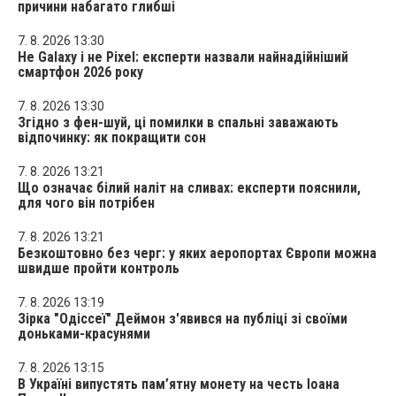
причини набагато глибші
7. 8. 2026 13:30
Не Galaxy і не Pixel: експерти назвали найнадійніший
смартфон 2026 року
7. 8. 2026 13:30
Згідно з фен-шуй, ці помилки в спальні заважають
відпочинку: як покращити сон
7. 8. 2026 13:21
Що означає білий наліт на сливах: експерти пояснили,
для чого він потрібен
7. 8. 2026 13:21
Безкоштовно без черг: у яких аеропортах Європи можна
швидше пройти контроль
7. 8. 2026 13:19
Зірка "Одіссеї" Деймон з'явився на публіці зі своїми
доньками-красунями
7. 8. 2026 13:15
В Україні випустять пам’ятну монету на честь Іоана