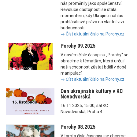
nás proměnily jako společenství.
Revoluce důstojnosti se stala
momentem, kdy Ukrajinci nahlas
prohlásili své právo na vlastní vizi
budoucnosti.
→ Číst aktuální číslo na Porohy.cz
Porohy 09.2025
V novém čísle časopisu „Porohy“ se
obracíme k tématům, která určují
naši schopnost zůstat bdělí v době
manipulací.
→ Číst aktuální číslo na Porohy.cz
Den ukrajinské kultury v KC
Novodvorská
16.11.2025, 15:00, sál KC
Novodvorská, Praha 4
Porohy 08.2025
V tomto čísle časopisu se chceme