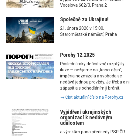
Vocelova 602/3, Praha 2
Společně za Ukrajinu!
21. února 2026 v 15:00,
Staroměstské náměstí, Praha
Porohy 12.2025
Poslední roky definitivně rozptýlily
iluze — nežijeme na „konci dějin“,
impéria nezmizela a svoboda se
nedává jednou provždy. Je třeba o ni
zápasit a s odhodláním ji bránit.
→ Číst aktuální číslo na Porohy.cz
Vyjádření ukrajinských
organizací k nedávným
událostem
a výrokům pana předsedy PSP ČR