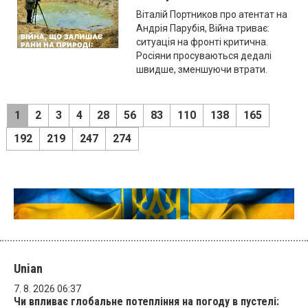
Віталій Портников про атентат на
Андрія Парубія, Війна триває:
ситуація на фронті критична.
Росіяни просуваються дедалі
швидше, зменшуючи втрати.
1
2
3
4
28
56
83
110
138
165
192
219
247
274
Unian
7. 8. 2026 06:37
Чи впливає глобальне потепління на погоду в пустелі: