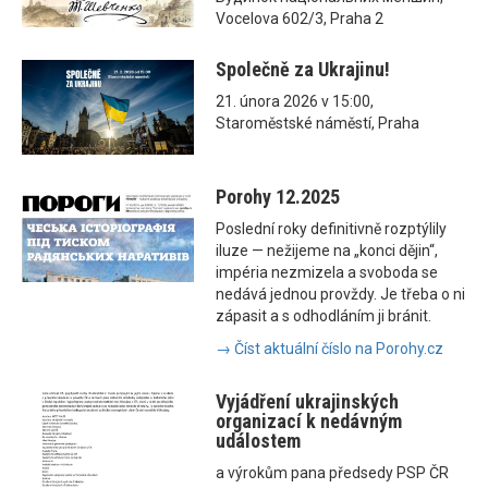
Vocelova 602/3, Praha 2
Společně za Ukrajinu!
21. února 2026 v 15:00,
Staroměstské náměstí, Praha
Porohy 12.2025
Poslední roky definitivně rozptýlily
iluze — nežijeme na „konci dějin“,
impéria nezmizela a svoboda se
nedává jednou provždy. Je třeba o ni
zápasit a s odhodláním ji bránit.
→ Číst aktuální číslo na Porohy.cz
Vyjádření ukrajinských
organizací k nedávným
událostem
a výrokům pana předsedy PSP ČR