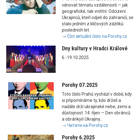
věnovat tématu vzdálenosti — jak
geografické, tak vnitřní. Odcizení
Ukrajinců, kteří odjeli do zahraničí, se
stalo jedním z klíčových zážitků
posledních let.
→ Číst aktuální číslo na Porohy.cz
Dny kultury v Hradci Králové
6.-19.10.2025
Porohy 07.2025
Toto číslo Prahů vychází v době, kdy
si připomínáme ty, kdo drželi a
nadále drží ukrajinské nebe, zemi a
důstojnost. 14. říjen — Den obránců
a obránkyň Ukrajiny...
→ Читати на Porohy.cz
Porohy 6.2025