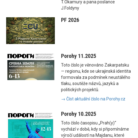
T.Okamury a pana poslance
J.Foldyny
PF 2026
Porohy 11.2025
Toto číslo je věnováno Zakarpatsku
— regionu, kde se ukrajinská identita
formovala za podmínek neustálého
tlaku, soutěže názvů, jazyků a
politických projektů.
→ Číst aktuální číslo na Porohy.cz
Porohy 10.2025
Toto číslo časopisu „Prah(y)“
vychází v době, kdy si připomínáme
výročí událostí na Majdanu, které