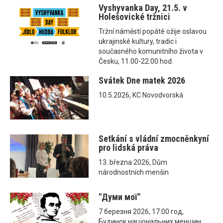
Vyshyvanka Day, 21.5. v
Holešovické tržnici
Tržní náměstí popáté ožije oslavou
ukrajinské kultury, tradic i
současného komunitního života v
Česku, 11.00-22.00 hod.
Svátek Dne matek 2026
10.5.2026, KC Novodvorská
Setkání s vládní zmocněnkyní
pro lidská práva
13. března 2026, Dům
národnostních menšin
"Думи мої"
7 березня 2026, 17:00 год,
Будинок національних меншин,