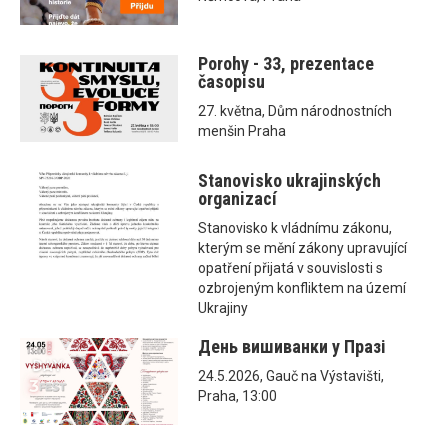
Porohy - 33, prezentace
časopisu
27. května, Dům národnostních
menšin Praha
Stanovisko ukrajinských
organizací
Stanovisko k vládnímu zákonu,
kterým se mění zákony upravující
opatření přijatá v souvislosti s
ozbrojeným konfliktem na území
Ukrajiny
День вишиванки у Празі
24.5.2026, Gauč na Výstavišti,
Praha, 13:00