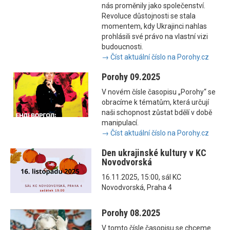
nás proměnily jako společenství.
Revoluce důstojnosti se stala
momentem, kdy Ukrajinci nahlas
prohlásili své právo na vlastní vizi
budoucnosti.
→ Číst aktuální číslo na Porohy.cz
Porohy 09.2025
V novém čísle časopisu „Porohy“ se
obracíme k tématům, která určují
naši schopnost zůstat bdělí v době
manipulací.
→ Číst aktuální číslo na Porohy.cz
Den ukrajinské kultury v KC
Novodvorská
16.11.2025, 15:00, sál KC
Novodvorská, Praha 4
Porohy 08.2025
V tomto čísle časopisu se chceme