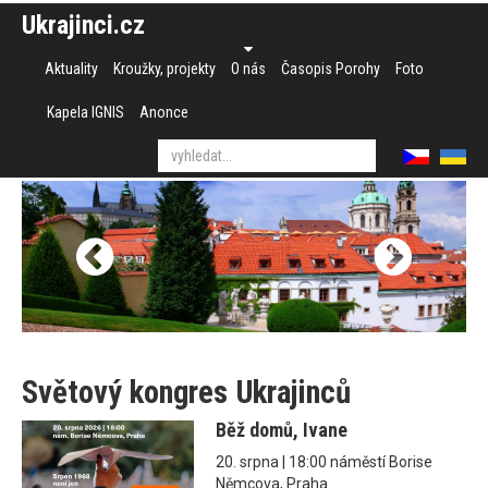
Ukrajinci.cz
Aktuality
Kroužky, projekty
O nás
Časopis Porohy
Foto
Kapela IGNIS
Anonce
Světový kongres Ukrajinců
Běž domů, Ivane
20. srpna | 18:00 náměstí Borise
Němcova, Praha