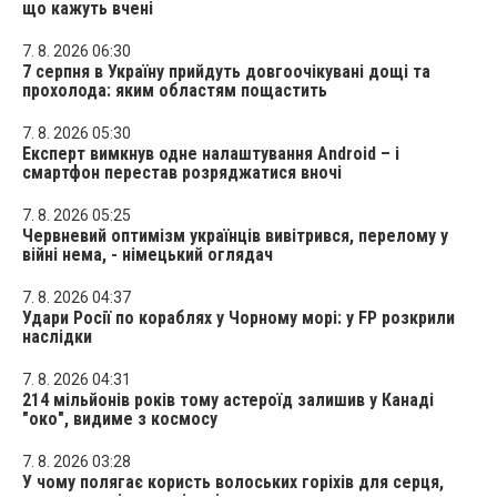
що кажуть вчені
7. 8. 2026 06:30
7 серпня в Україну прийдуть довгоочікувані дощі та
прохолода: яким областям пощастить
7. 8. 2026 05:30
Експерт вимкнув одне налаштування Android – і
смартфон перестав розряджатися вночі
7. 8. 2026 05:25
Червневий оптимізм українців вивітрився, перелому у
війні нема, - німецький оглядач
7. 8. 2026 04:37
Удари Росії по кораблях у Чорному морі: у FP розкрили
наслідки
7. 8. 2026 04:31
214 мільйонів років тому астероїд залишив у Канаді
"око", видиме з космосу
7. 8. 2026 03:28
У чому полягає користь волоських горіхів для серця,