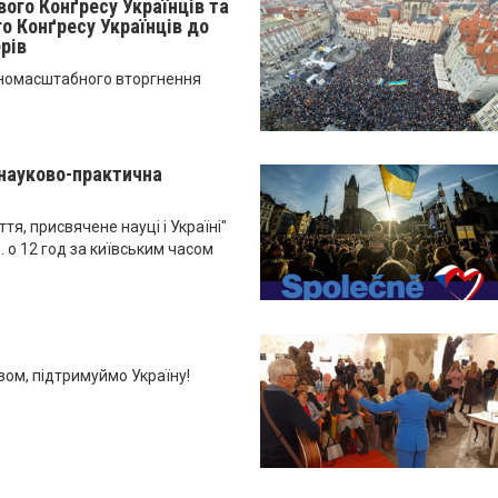
вого Конґресу Українців та
о Конґресу Українців до
рів
вномасштабного вторгнення
науково-практична
ття, присвячене науці і Україні"
. о 12 год за київським часом
ом, підтримуймо Україну!