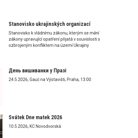
Stanovisko ukrajinských organizací
Stanovisko k vládnímu zákonu, kterým se mění
zákony upravující opatření přijatá v souvislosti s
ozbrojeným konfliktem na území Ukrajiny
День вишиванки у Празі
24.5.2026, Gauč na Výstavišti, Praha, 13:00
Svátek Dne matek 2026
10.5.2026, KC Novodvorská