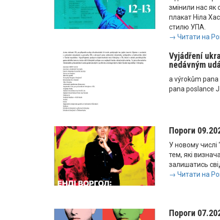
змінили нас як 
плакат Ніла Ха
стилю УПА.
→ Читати на Po
Vyjádření ukr
nedávným ud
a výrokům pana
pana poslance J
Пороги 09.20
У новому числі 
тем, які визнач
залишатись сві
→ Читати на Po
Пороги 07.20