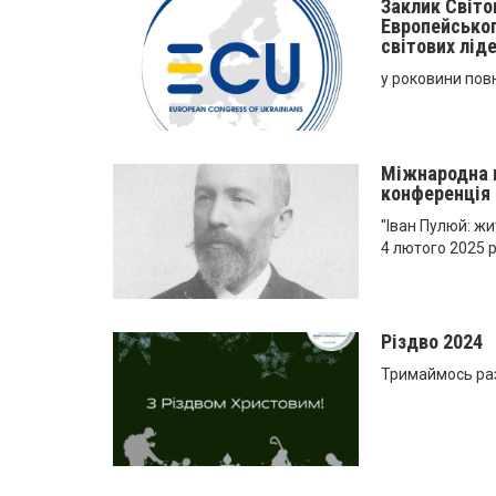
Заклик Світо
Eвропейськог
світових ліде
у роковини по
Міжнародна 
конференція
"Іван Пулюй: жи
4 лютого 2025 р
Різдво 2024
Тримаймось раз