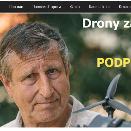
Про нас
Часопис Пороги
Фото
Капела Ігніс
Оголо