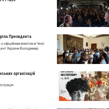
ріла Президента
 з офіційним візитом в Чехії
дент України Володимир
нських організацій
єстрація