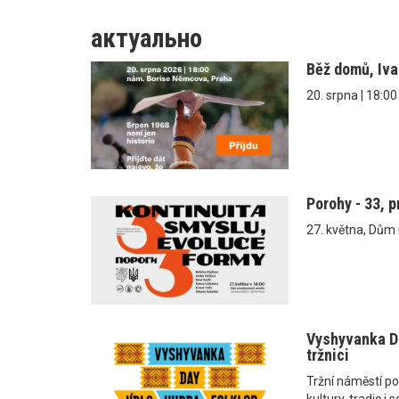
актуально
Běž domů, Iv
20. srpna | 18:0
Porohy - 33, 
27. května, Dům
Vyshyvanka Da
tržnici
Tržní náměstí po
kultury, tradic 