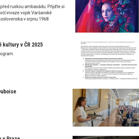
, před ruskou ambasádu. Přijďte si
očí invaze vojsk Varšavské
oslovenska v srpnu 1968
é kultury v ČR 2025
rogram
Duboise
a v Praze