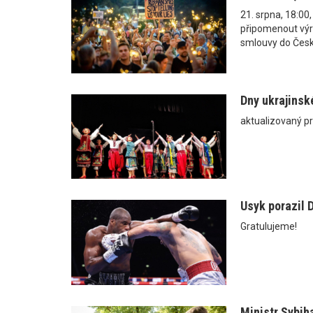
21. srpna, 18:00
připomenout výr
smlouvy do Česk
Dny ukrajinsk
aktualizovaný p
Usyk porazil 
Gratulujeme!
Ministr Sybih