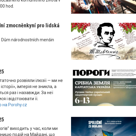
.00 hod.
dní zmocněnkyní pro lidská
, Dům národnostních menšin
25
таточно розвіяли ілюзії — ми не
історії», імперія не зникла, а
ься раз і назавжди. За неї
ся і відстоювати її.
 на Porohy.cz
25
гів” виходить у час, коли ми
чницю подій на Майдані, що