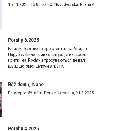
16.11.2025, 15:00, sál KC Novodvorská, Praha 4
Porohy 6.2025
Віталій Портников про атентат на Андрія
Парубія, Війна триває: ситуація на фронті
критична. Росіяни просуваються дедалі
швидше, зменшуючи втрати.
Běž domů, Ivane
Fotoreportáž: nám. Borise Němcova, 21.8.2025
Porohy 4.2025