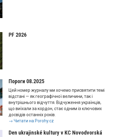
PF 2026
Пороги 08.2025
Цей номер журналу ми хочемо присвятити темі
відстані — як географічної величини, так і
внутрішнього відчуття. Відчуження українців,
що виїхали за кордон, стає одним із ключових
досвідів останніх років.
→ Читати на Porohy.cz
Den ukrajinské kultury v KC Novodvorská