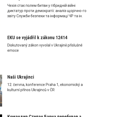
Чехія стає полем битви у гібридній війні
диктатур проти демократії: аналіз щорічно-го
звіту Служби безпеки та інформаці ЧР та ін.
EKU se vyjádřil k zákonu 12414
Diskutovaný zákon vyvolal v Ukrajině příslušné
emoce
Naši Ukrajinci
12. června, konference Praha 1, ekonomický a
kulturní přínos Ukrajinců v ČR
Командир Степан Барна перебував з