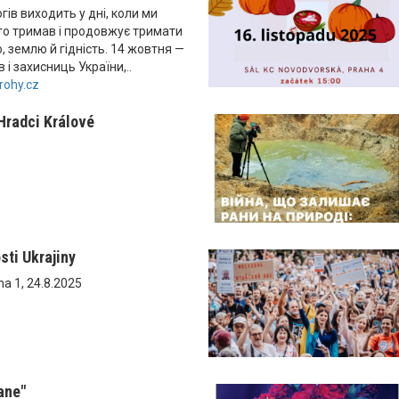
ів виходить у дні, коли ми
хто тримав і продовжує тримати
, землю й гідність. 14 жовтня —
 і захисниць України,..
rohy.cz
 Hradci Králové
sti Ukrajiny
ha 1, 24.8.2025
ane"