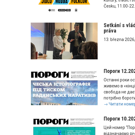
Česku, 11.00-22
Setkání s vlá
práva
13. března 2026
Пороги 12.20
Останні роки ос
живемо в «кінці 
свобода не даєт
потрібно бороти
→ Читати номер
Пороги 10.20
Цей номер “Поро
відзначаємо рі