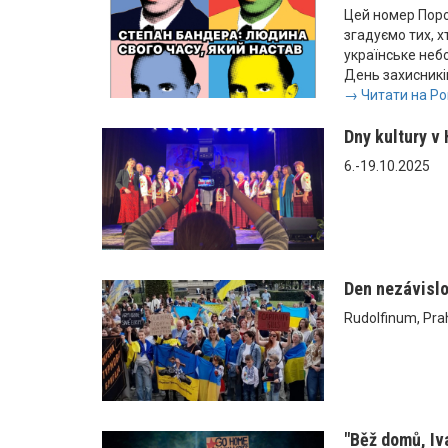
Цей номер Порог
згадуємо тих, 
українське небо
День захисників
→ Читати на Po
Dny kultury v
6.-19.10.2025
Den nezávislo
Rudolfinum, Pra
"Běž domů, Iv