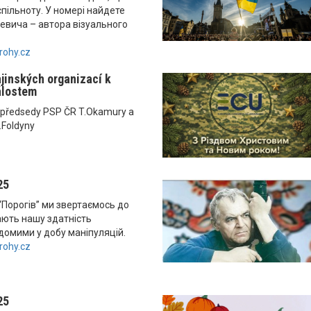
спільноту. У номері найдете
севича – автора візуального
rohy.cz
ajinských organizací k
álostem
 předsedy PSP ČR T.Okamury a
.Foldyny
25
“Порогів” ми звертаємось до
ають нашу здатність
домими у добу маніпуляцій.
rohy.cz
25