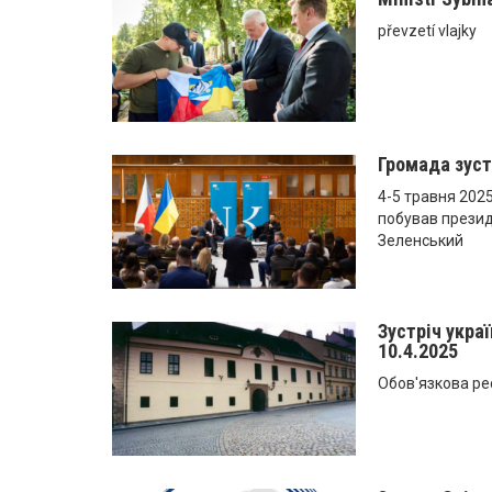
převzetí vlajky
Громада зуст
4-5 травня 2025
побував прези
Зеленський
Зустріч украї
10.4.2025
Обов'язкова ре