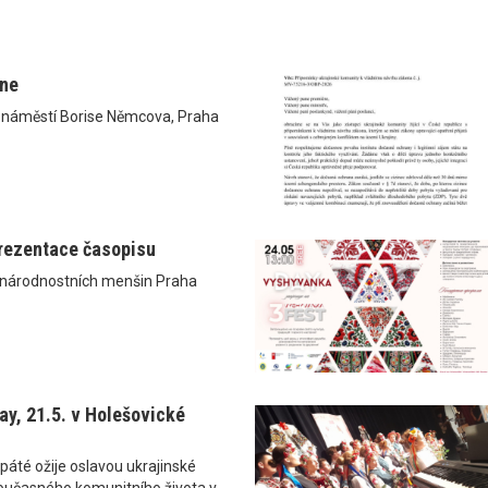
ane
0 náměstí Borise Němcova, Praha
prezentace časopisu
 národnostních menšin Praha
y, 21.5. v Holešovické
páté ožije oslavou ukrajinské
i současného komunitního života v