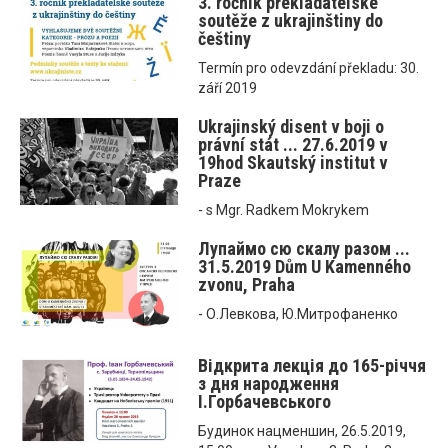
3. ročník překladatelské
soutěže z ukrajinštiny do
češtiny
Termín pro odevzdání překladu: 30.
září 2019
Ukrajinský disent v boji o
právní stát ... 27.6.2019 v
19hod Skautský institut v
Praze
- s Mgr. Radkem Mokrykem
Лупаймо сю скалу разом ...
31.5.2019 Dům U Kamenného
zvonu, Praha
- О.Левкова, Ю.Митрофаненко
Відкрита лекція до 165-річчя
з дня народження
І.Горбачевського
Будинoк нацменшин, 26.5.2019,