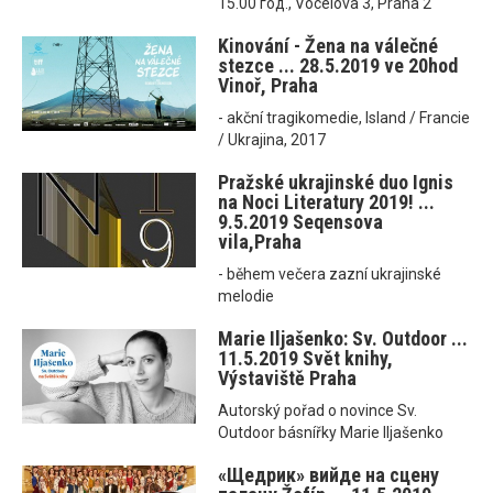
15.00 год., Vocelova 3, Praha 2
Kinování - Žena na válečné
stezce ... 28.5.2019 ve 20hod
Vinoř, Praha
- akční tragikomedie, Island / Francie
/ Ukrajina, 2017
Pražské ukrajinské duo Ignis
na Noci Literatury 2019! ...
9.5.2019 Seqensova
vila,Praha
- během večera zazní ukrajinské
melodie
Marie Iljašenko: Sv. Outdoor ...
11.5.2019 Svět knihy,
Výstaviště Praha
Autorský pořad o novince Sv.
Outdoor básnířky Marie Iljašenko
«Щедрик» вийде на сцену