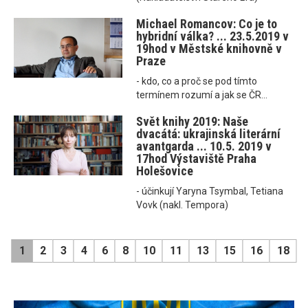
Michael Romancov: Co je to
hybridní válka? ... 23.5.2019 v
19hod v Městské knihovně v
Praze
- kdo, co a proč se pod tímto
termínem rozumí a jak se ČR...
Svět knihy 2019: Naše
dvacátá: ukrajinská literární
avantgarda ... 10.5. 2019 v
17hod Výstaviště Praha
Holešovice
- účinkují Yaryna Tsymbal, Tetiana
Vovk (nakl. Tempora)
1
2
3
4
6
8
10
11
13
15
16
18