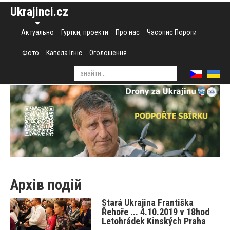
Ukrajinci.cz
Актуально
Гуртки, проекти
Про нас
Часопис Пороги
Фото
Капела Ігніс
Оголошення
Архів подій
Stará Ukrajina Františka
Řehoře ... 4.10.2019 v 18hod
Letohrádek Kinských Praha