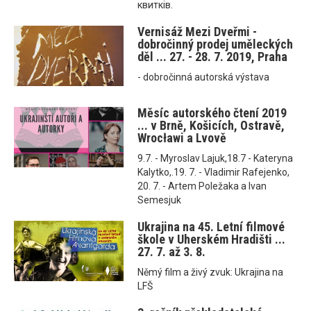
квитків.
Vernisáž Mezi Dveřmi -
dobročinný prodej uměleckých
děl ... 27. - 28. 7. 2019, Praha
- dobročinná autorská výstava
Měsíc autorského čtení 2019
... v Brně, Košicích, Ostravě,
Wrocławi a Lvově
9.7. - Myroslav Lajuk,18.7 - Kateryna
Kalytko,.19. 7. - Vladimir Rafejenko,
20. 7. - Artem Poležaka a Ivan
Semesjuk
Ukrajina na 45. Letní filmové
škole v Uherském Hradišti ...
27. 7. až 3. 8.
Němý film a živý zvuk: Ukrajina na
LFŠ