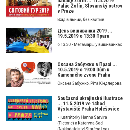
палацу Žofín ... 11.5.2019
Palác Žofín, Slovanský ostrov
v Praze
Вхід вільний, без квитків.
День вишиванки 2019 ...
19.5.2019 o 13:30 Прага
о 13.30 - Мегамарш у вишиванках
Оксана Забужко в Празі ...
10.5.2019 o 19:00 Dům u
Kamenného zvonu Praha
Оксана Забужко, Ріта Кіндлерова
Současná ukrajinská ilustrace
... 11.5.2019 ve 14hod
Výstaviště Praha Holešovice
- ilustrátorky Hanna Sarvira
(Pictoric) a Kateryna Sad
(Nakladatelství Starého Lva)