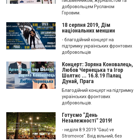
письменником, журналістом та
добровольцем Русланом
Горовим.
18 серпня 2019, Дім
національних меншин
- благодійний концерт на
підтримку українських фронтових
добровольців
Концерт: Зоряна Коновалець,
Любов Чернецька та Ігор
Шолтис ... 16.8.19 Палац
Дунай, Прагa
Благодійний концерт на підтримку
українських фронтових
добровольців.
Готуємо "День
Незалежності" 2019!
- неділя 8.9.2019 "Gauč ve
Stromovce". Вхід вільний, без