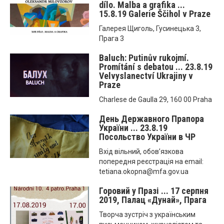
dílo. Malba a grafika ...
15.8.19 Galerie Ščihol v Praze
Галерея Щиголь, Гусинецька 3,
Прага 3
Baluch: Putinův rukojmí.
Promítání s debatou ... 23.8.19
Velvyslanectví Ukrajiny v
Praze
Charlese de Gaulla 29, 160 00 Praha
День Державного Прапора
України ... 23.8.19
Посольство України в ЧР
Вхід вільний, обов’язкова
попередня реєстрація на email:
tetiana.okopna@mfa.gov.ua
Горовий у Празі ... 17 серпня
2019, Палац «Дунай», Прагa
Творча зустріч з українським