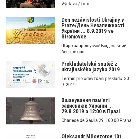
Výstava / foto
Den nezávislosti Ukrajiny v
Praze/День Незалежності
України ... 8.9.2019 ve
Stromovce
Щиро запрошуємо! Вхід вільний,
без квитків.
Překladatelská soutěž z
ukrajinského jazyka 2019
Termín pro odevzdání překladu: 30.
9. 2019
Вшанування пам'яті
захисників України ...
29.8.2019 o 12:00 в Празі
Charlese de Gaulla 29, 160 00 Praha
Oleksandr Milovzorov 101