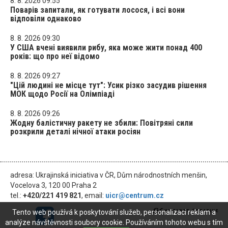
8. 8. 2026 09:55
Поварів запитали, як готувати лосося, і всі вони
відповіли однаково
8. 8. 2026 09:30
У США вчені виявили рибу, яка може жити понад 400
років: що про неї відомо
8. 8. 2026 09:27
"Цій людині не місце тут": Усик різко засудив рішення
МОК щодо Росії на Олімпіаді
8. 8. 2026 09:26
Жодну балістичну ракету не збили: Повітряні сили
розкрили деталі нічної атаки росіян
adresa: Ukrajinská iniciativa v ČR, Dům národnostních menšin,
Vocelova 3, 120 00 Praha 2
tel.:
+420/221 419 821
, email:
uicr@centrum.cz
Tento web používá k poskytování služeb, personalizaci reklam a
analýze návštěvnosti soubory cookie. Používáním tohoto webu s tím