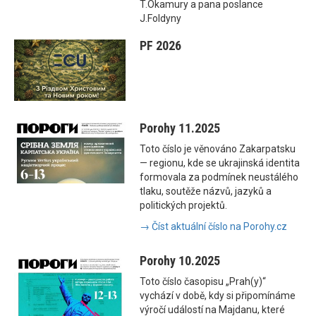
T.Okamury a pana poslance
J.Foldyny
PF 2026
Porohy 11.2025
Toto číslo je věnováno Zakarpatsku
— regionu, kde se ukrajinská identita
formovala za podmínek neustálého
tlaku, soutěže názvů, jazyků a
politických projektů.
→ Číst aktuální číslo na Porohy.cz
Porohy 10.2025
Toto číslo časopisu „Prah(y)“
vychází v době, kdy si připomínáme
výročí událostí na Majdanu, které