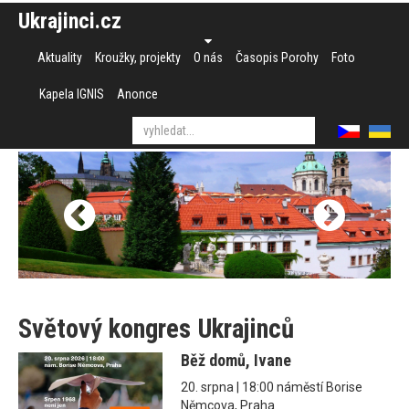
Ukrajinci.cz
Aktuality
Kroužky, projekty
O nás
Časopis Porohy
Foto
Kapela IGNIS
Anonce
Světový kongres Ukrajinců
Běž domů, Ivane
20. srpna | 18:00 náměstí Borise
Němcova, Praha