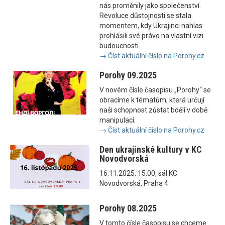
nás proměnily jako společenství.
Revoluce důstojnosti se stala
momentem, kdy Ukrajinci nahlas
prohlásili své právo na vlastní vizi
budoucnosti.
→ Číst aktuální číslo na Porohy.cz
Porohy 09.2025
V novém čísle časopisu „Porohy“ se
obracíme k tématům, která určují
naši schopnost zůstat bdělí v době
manipulací.
→ Číst aktuální číslo na Porohy.cz
Den ukrajinské kultury v KC
Novodvorská
16.11.2025, 15:00, sál KC
Novodvorská, Praha 4
Porohy 08.2025
V tomto čísle časopisu se chceme