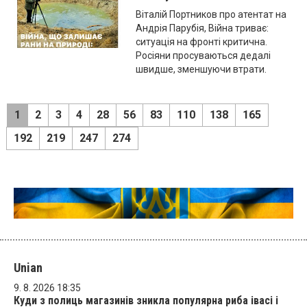
Віталій Портников про атентат на
Андрія Парубія, Війна триває:
ситуація на фронті критична.
Росіяни просуваються дедалі
швидше, зменшуючи втрати.
1
2
3
4
28
56
83
110
138
165
192
219
247
274
Unian
9. 8. 2026 18:35
Куди з полиць магазинів зникла популярна риба івасі і