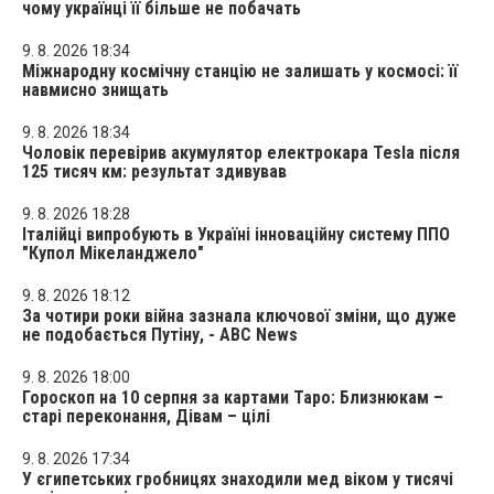
чому українці її більше не побачать
9. 8. 2026 18:34
Міжнародну космічну станцію не залишать у космосі: її
навмисно знищать
9. 8. 2026 18:34
Чоловік перевірив акумулятор електрокара Tesla після
125 тисяч км: результат здивував
9. 8. 2026 18:28
Італійці випробують в Україні інноваційну систему ППО
"Купол Мікеланджело"
9. 8. 2026 18:12
За чотири роки війна зазнала ключової зміни, що дуже
не подобається Путіну, - ABC News
9. 8. 2026 18:00
Гороскоп на 10 серпня за картами Таро: Близнюкам –
старі переконання, Дівам – цілі
9. 8. 2026 17:34
У єгипетських гробницях знаходили мед віком у тисячі