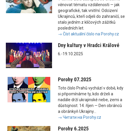
věnovat tématu vzdálenosti — jak
geografické, tak vnitřní. Odcizení
Ukrajinců, kteří odjeli do zahraničí, se
stalo jedním z klíčových zážitků
posledních let.
→ Číst aktuální číslo na Porohy.cz
Dny kultury v Hradci Králové
6.-19.10.2025
Porohy 07.2025
Toto číslo Prahů vychází v době, kdy
si připomínáme ty, kdo drželi a
nadále drží ukrajinské nebe, zemi a
důstojnost. 14. říjen — Den obránců
a obránkyň Ukrajiny...
→ Читати на Porohy.cz
Porohy 6.2025