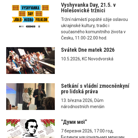
Vyshyvanka Day, 21.5. v
Holešovické tržnici
Tržní náměstí popáté ožije oslavou
ukrajinské kultury, tradic i
současného komunitního života v
Česku, 11.00-22.00 hod.
Svátek Dne matek 2026
10.5.2026, KC Novodvorská
Setkání s vládní zmocněnkyní
pro lidská práva
13. března 2026, Dům
národnostních menšin
"Думи мої"
7 березня 2026, 17:00 год,
Будинок національних меншин,