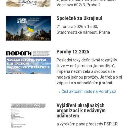
Vocelova 602/3, Praha 2
Společně za Ukrajinu!
21. února 2026 v 15:00,
Staroměstské náměstí, Praha
Porohy 12.2025
Poslední roky definitivně rozptýlily
iluze — nežijeme na „konci dějin“,
impéria nezmizela a svoboda se
nedává jednou provždy. Je třeba o ni
zápasit a s odhodláním ji bránit.
→ Číst aktuální číslo na Porohy.cz
Vyjádření ukrajinských
organizací k nedávným
událostem
a výrokům pana předsedy PSP ČR