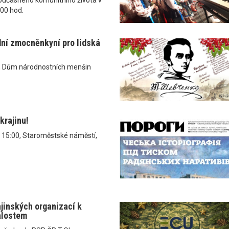
.00 hod.
dní zmocněnkyní pro lidská
, Dům národnostních menšin
krajinu!
v 15:00, Staroměstské náměstí,
ajinských organizací k
álostem