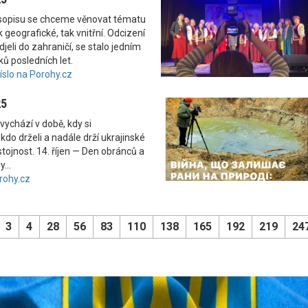
asopisu se chceme věnovat tématu
 geografické, tak vnitřní. Odcizení
odjeli do zahraničí, se stalo jedním
ků posledních let.
číslo na Porohy.cz
25
vychází v době, kdy si
kdo drželi a nadále drží ukrajinské
tojnost. 14. říjen — Den obránců a
...
rohy.cz
3
4
28
56
83
110
138
165
192
219
24