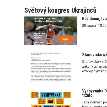
Světový kongres Ukrajinců
Běž domů, Iv
20. srpna | 18:0
Stanovisko uk
Stanovisko k vl
zákony upravující
ozbrojeným konf
Vyshyvanka Da
tržnici
Tržní náměstí po
kultury, tradic 