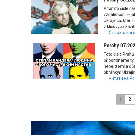
V tomto čísle č
vzdálenosti — jak
Ukrajinců, kteří 
z klíčových zážit
→ Číst aktuální 
Porohy 07.20
Toto číslo Prahů 
připomínáme ty, 
nebe, zemi a důs
obránkyň Ukrajiny
→ Читати на Po
1
2