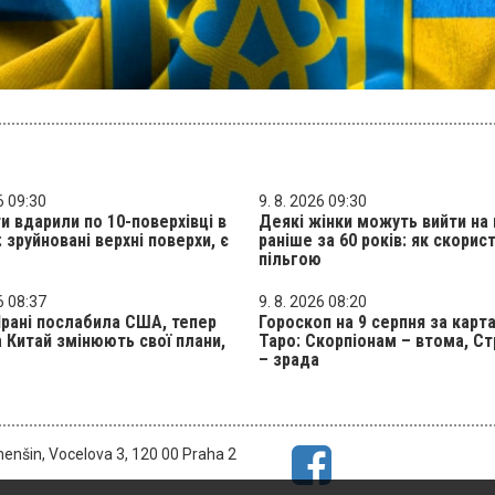
6 09:30
9. 8. 2026 09:30
и вдарили по 10-поверхівці в
Деякі жінки можуть вийти на
: зруйновані верхні поверхи, є
раніше за 60 років: як скорис
пільгою
6 08:37
9. 8. 2026 08:20
 Ірані послабила США, тепер
Гороскоп на 9 серпня за карт
а Китай змінюють свої плани,
Таро: Скорпіонам – втома, С
– зрада
menšin, Vocelova 3, 120 00 Praha 2