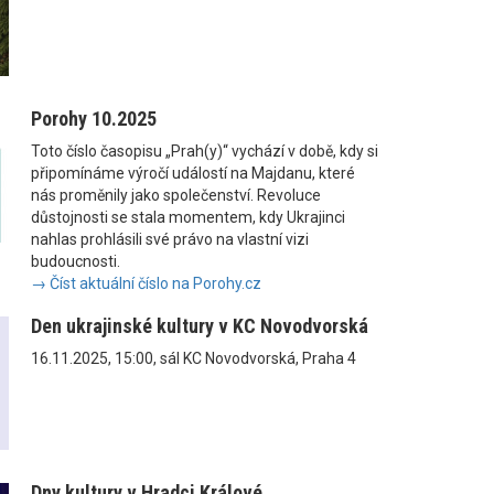
Porohy 10.2025
Toto číslo časopisu „Prah(y)“ vychází v době, kdy si
připomínáme výročí událostí na Majdanu, které
nás proměnily jako společenství. Revoluce
důstojnosti se stala momentem, kdy Ukrajinci
nahlas prohlásili své právo na vlastní vizi
budoucnosti.
→ Číst aktuální číslo na Porohy.cz
Den ukrajinské kultury v KC Novodvorská
16.11.2025, 15:00, sál KC Novodvorská, Praha 4
Dny kultury v Hradci Králové