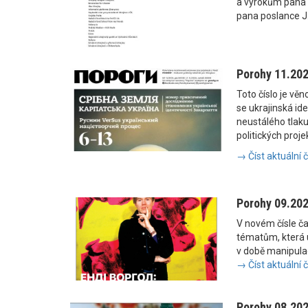
a výrokům pana
pana poslance J
Porohy 11.20
Toto číslo je vě
se ukrajinská i
neustálého tlaku
politických proje
→ Číst aktuální 
Porohy 09.20
V novém čísle č
tématům, která u
v době manipulac
→ Číst aktuální 
Porohy 08.20