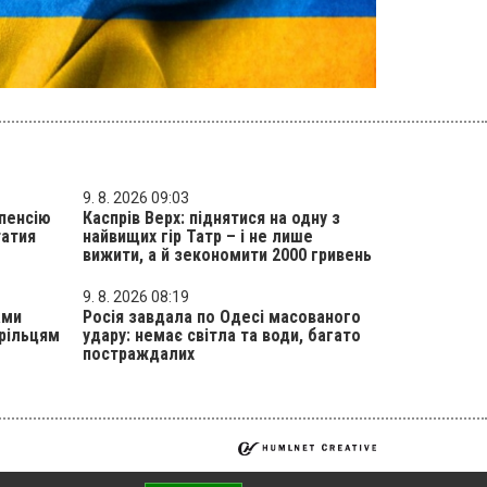
9. 8. 2026 09:03
 пенсію
Каспрів Верх: піднятися на одну з
татия
найвищих гір Татр – і не лише
вижити, а й зекономити 2000 гривень
9. 8. 2026 08:19
ами
Росія завдала по Одесі масованого
трільцям
удару: немає світла та води, багато
постраждалих