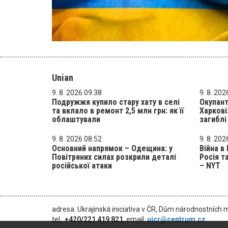
Unian
9. 8. 2026 09:38
9. 8. 202
Подружжя купило стару хату в селі
Окупант
та вклало в ремонт 2,5 млн грн: як її
Харкові
облаштували
загиблі
9. 8. 2026 08:52
9. 8. 202
Основний напрямок – Одещина: у
Війна в
Повітряних силах розкрили деталі
Росія т
російської атаки
– NYT
adresa: Ukrajinská iniciativa v ČR, Dům národnostních 
tel.:
+420/221 419 821
, email:
uicr@centrum.cz