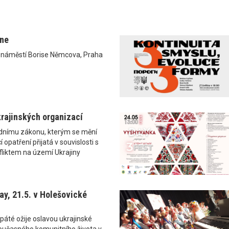
ane
0 náměstí Borise Němcova, Praha
rajinských organizací
ádnímu zákonu, kterým se mění
 opatření přijatá v souvislosti s
liktem na území Ukrajiny
y, 21.5. v Holešovické
páté ožije oslavou ukrajinské
i současného komunitního života v