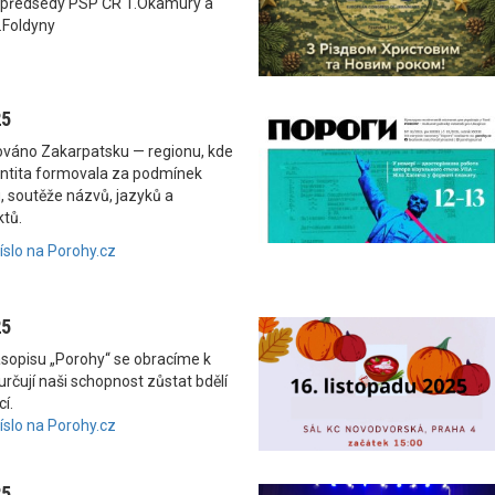
 předsedy PSP ČR T.Okamury a
.Foldyny
25
nováno Zakarpatsku — regionu, kde
dentita formovala za podmínek
, soutěže názvů, jazyků a
ktů.
číslo na Porohy.cz
25
asopisu „Porohy“ se obracíme k
rčují naši schopnost zůstat bdělí
í.
číslo na Porohy.cz
25