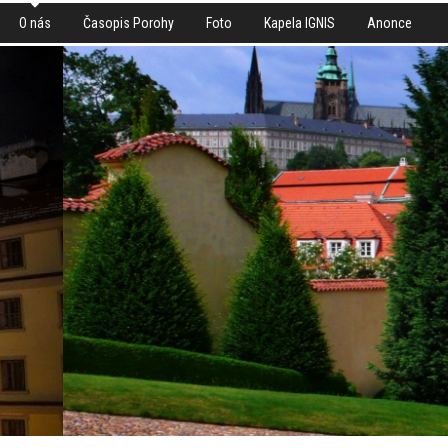
O nás
Časopis Porohy
Foto
Kapela IGNIS
Anonce