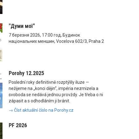
"Думи мої"
7 березня 2026, 17:00 год, Будинок
національних меншин, Vocelova 602/3, Praha 2
Porohy 12.2025
Poslední roky definitivně rozptýlily iluze —
nežijeme na „konci dějin“, impéria nezmizela a
svoboda se nedává jednou provždy. Je třeba o ni
zápasit a s odhodláním ji bránit.
→ Číst aktuální číslo na Porohy.cz
PF 2026