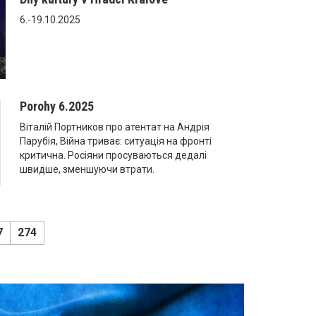
6.-19.10.2025
Porohy 6.2025
Віталій Портников про атентат на Андрія
Парубія, Війна триває: ситуація на фронті
критична. Росіяни просуваються дедалі
швидше, зменшуючи втрати.
7
274