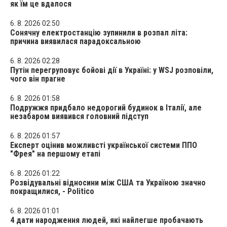
як їм це вдалося
6. 8. 2026 02:50
Сонячну електростанцію зупинили в розпал літа:
причина виявилася парадоксальною
6. 8. 2026 02:28
Путін перегруповує бойові дії в Україні: у WSJ розповіли,
чого він прагне
6. 8. 2026 01:58
Подружжя придбало недорогий будинок в Італії, але
незабаром виявився головний підступ
6. 8. 2026 01:57
Експерт оцінив можливсті української системи ППО
"Фрея" на першому етапі
6. 8. 2026 01:22
Розвідувальні відносини між США та Україною значно
покращилися, - Politico
6. 8. 2026 01:01
4 дати народження людей, які найлегше пробачають