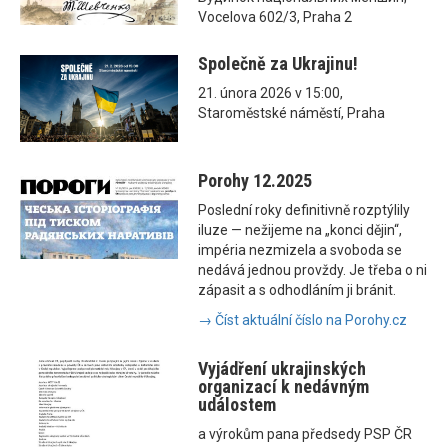
Vocelova 602/3, Praha 2
Společně za Ukrajinu!
21. února 2026 v 15:00,
Staroměstské náměstí, Praha
Porohy 12.2025
Poslední roky definitivně rozptýlily
iluze — nežijeme na „konci dějin“,
impéria nezmizela a svoboda se
nedává jednou provždy. Je třeba o ni
zápasit a s odhodláním ji bránit.
→ Číst aktuální číslo na Porohy.cz
Vyjádření ukrajinských
organizací k nedávným
událostem
a výrokům pana předsedy PSP ČR