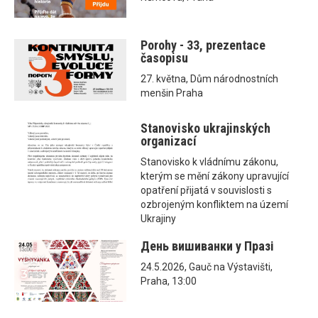
Porohy - 33, prezentace
časopisu
27. května, Dům národnostních
menšin Praha
Stanovisko ukrajinských
organizací
Stanovisko k vládnímu zákonu,
kterým se mění zákony upravující
opatření přijatá v souvislosti s
ozbrojeným konfliktem na území
Ukrajiny
День вишиванки у Празі
24.5.2026, Gauč na Výstavišti,
Praha, 13:00