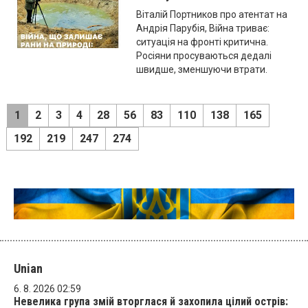
Віталій Портников про атентат на
Андрія Парубія, Війна триває:
ситуація на фронті критична.
Росіяни просуваються дедалі
швидше, зменшуючи втрати.
1
2
3
4
28
56
83
110
138
165
192
219
247
274
Unian
6. 8. 2026 02:59
Невелика група змій вторглася й захопила цілий острів: