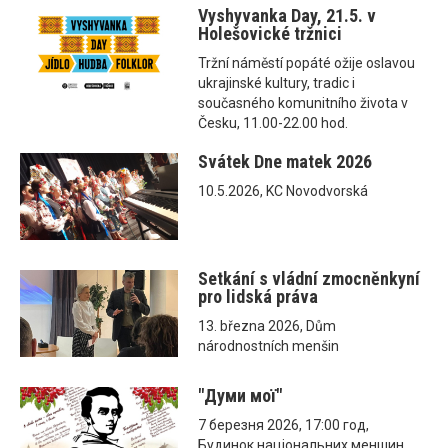
Vyshyvanka Day, 21.5. v
Holešovické tržnici
Tržní náměstí popáté ožije oslavou
ukrajinské kultury, tradic i
současného komunitního života v
Česku, 11.00-22.00 hod.
Svátek Dne matek 2026
10.5.2026, KC Novodvorská
Setkání s vládní zmocněnkyní
pro lidská práva
13. března 2026, Dům
národnostních menšin
"Думи мої"
7 березня 2026, 17:00 год,
Будинок національних меншин,