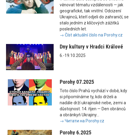
věnovat tématu vzdálenosti — jak
geografické, tak vnitřní. Odcizení
Ukrajinců, kteří odjeli do zahraničí, se
stalo jedním z klíčových zážitků
posledních let.
→ Číst aktuální číslo na Porohy.cz
Dny kultury v Hradci Králové
6.-19.10.2025
Porohy 07.2025
Toto číslo Prahů vychází v době, kdy
si připomínáme ty, kdo drželi a
nadále drží ukrajinské nebe, zemi a
důstojnost. 14. říjen — Den obránců
a obránkyň Ukrajiny...
→ Читати на Porohy.cz
Porohy 6.2025