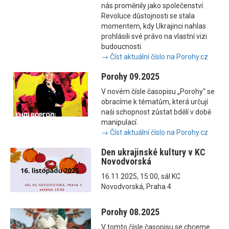
nás proměnily jako společenství.
Revoluce důstojnosti se stala
momentem, kdy Ukrajinci nahlas
prohlásili své právo na vlastní vizi
budoucnosti.
→ Číst aktuální číslo na Porohy.cz
Porohy 09.2025
V novém čísle časopisu „Porohy“ se
obracíme k tématům, která určují
naši schopnost zůstat bdělí v době
manipulací.
→ Číst aktuální číslo na Porohy.cz
Den ukrajinské kultury v KC
Novodvorská
16.11.2025, 15:00, sál KC
Novodvorská, Praha 4
Porohy 08.2025
V tomto čísle časopisu se chceme