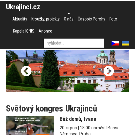
Ukrajinci.cz
Aktuality
Kroužky, projekty
O nás
Časopis Porohy
Foto
Kapela IGNIS
Anonce
Světový kongres Ukrajinců
Běž domů, Ivane
20. srpna | 18:00 náměstí Borise
Němcova, Praha