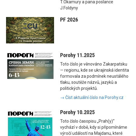
T.Okamury a pana poslance
J.Foldyny
PF 2026
Porohy 11.2025
Toto číslo je věnováno Zakarpatsku
— regionu, kde se ukrajinská identita
formovala za podmínek neustálého
tlaku, soutěže názvů, jazyků a
politických projektů.
→ Číst aktuální číslo na Porohy.cz
Porohy 10.2025
Toto číslo časopisu „Prah(y)“
vychází v době, kdy si připomínáme
výročí událostí na Majdanu, které