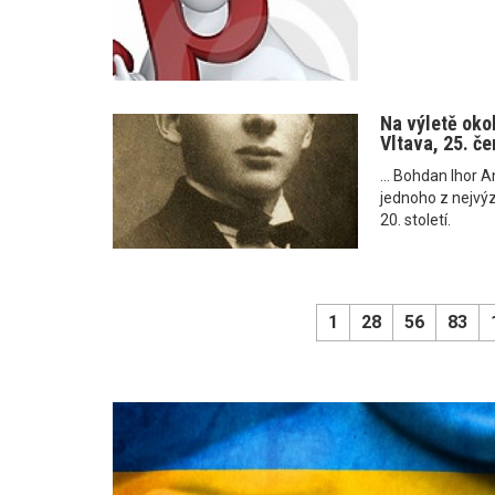
Na výletě okol
Vltava, 25. č
... Bohdan Ihor 
jednoho z nejvý
20. století.
1
28
56
83