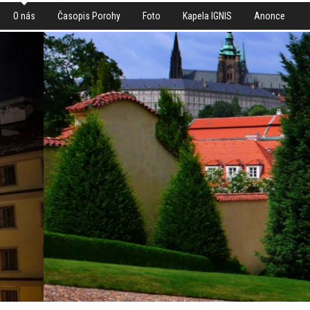
O nás
Časopis Porohy
Foto
Kapela IGNIS
Anonce