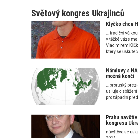
Světový kongres Ukrajinců
Klyčko chce Ha
... tradiční válko
v těžké váze me
Vladimirem Klič
který se uskuteč
Námluvy s NAT
možná končí
... proruský pre
usiluje o sblížen
prozápadní před
Prahu navštív
kongresu Ukra
návštěva se usku
2011