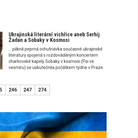
Ukrajinská literární vichřice aneb Serhij
Žadan a Sobaky v Kosmosi
... pěkně peprná ochutnávka současné ukrajinské
literatury spojená s rozdováděným koncertem
charkovské kapely Sobaky v kosmosi (Psi ve
vesmíru) se uskutečnila počátkem týdne v Praze.
5
246
247
274