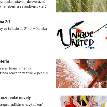
 evropskou stavbu, do svérázné
irým nebem a za andělem, který
na 2:1
py ve fotbale do 21 let v Dánsku
oterie
raničí brání firmám v
inců. Může to vést ke kupčení s
 cizinecké novely
funguje, uděláme nový zákon"