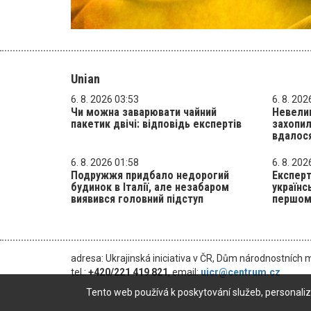
Unian
6. 8. 2026 03:53
6. 8. 202
Чи можна заварювати чайний
Невелик
пакетик двічі: відповідь експертів
захопил
вдалос
6. 8. 2026 01:58
6. 8. 202
Подружжя придбало недорогий
Експерт
будинок в Італії, але незабаром
українс
виявився головний підступ
першом
adresa: Ukrajinská iniciativa v ČR, Dům národnostních 
tel.:
+420/221 419 821
, email:
uicr@centrum.cz
Tento web používá k poskytování služeb, personaliz