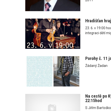
Hradišťan hra
23. 6. v 19:00 ho
integraci dětí mi
Porohy č. 11 j
Žádaný Žadan
Na cestě po K
22:15hod
S Jiřím Bartošk