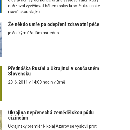
nařizoval vyvěšovat během oslav kromě ukrajinské
i sovětskou vlajku.
Že někdo umře po odepření zdravotní péče
je českým úřadům asi jedno...
Přednáška Rusíni a Ukrajinci v současném
Slovensku
23. 6. 2011 v 14:00 hodin v Brně
Ukrajina nepřenechá zemědělskou půdu
cizincům
Ukrajinský premiér Nikolaj Azarov se vyslovil proti