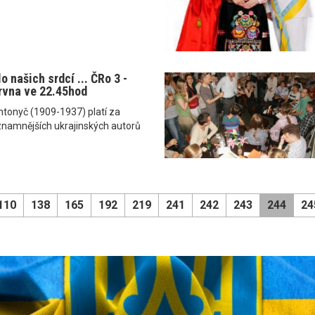
o našich srdcí ... ČRo 3 -
ervna ve 22.45hod
Antonyč (1909-1937) platí za
znamnějších ukrajinských autorů
110
138
165
192
219
241
242
243
244
24