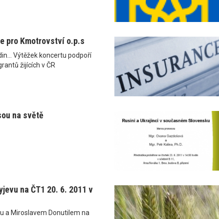
je pro Kmotrovství o.p.s
din... Výtěžek koncertu podpoří
grantů žijících v ČR
sou na světě
yjevu na ČT1 20. 6. 2011 v
ou a Miroslavem Donutilem na