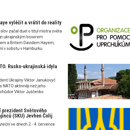
ye vyléčit a vrátit do reality
u slov začal duel o titul mistra světa
zi ukrajinským boxerem
kem a Britem Davidem Hayem,
ní v sobotu v Hamburku.
O. Rusko-ukrajinská idyla
zident Ukrajiny Viktor Janukovyč
í s NATO aktivněji než jeho
chůdce Viktor Juščenko.
í prezident Světového
jinců (SKU) Jevhen Čolij
teční ve dnech 2.- 4. července