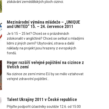
získávání zemědělských ploch cizinci.
Mezinárodní výměna mládeže – „UNIQUE
and UNITED“ 15. – 24. července 2011
Je ti 15 – 25 let? Chceš se o prázdninách
zdokonalit v angličtině? Chceš se setkat s mladými
lidmi z jiných zemí? Ubytování, strava a další
náklady na projekt jsou hrazeny z evropských
fondů.
Heger rozšíří veřejné pojištění na cizince z
třetích zemí
Na cizince ze zemí mimo EU by se mělo vztahovat
veřejné zdravotní pojišťění...
Talent Ukrajiny 2011 v České republice
Přijďte podpořit účastníky soutěže 12.6. od 15:00