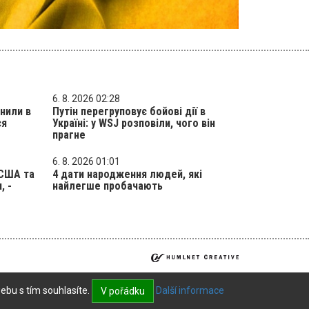
6. 8. 2026 02:28
нили в
Путін перегруповує бойові дії в
ся
Україні: у WSJ розповіли, чого він
прагне
6. 8. 2026 01:01
 США та
4 дати народження людей, які
, -
найлегше пробачають
ebu s tím souhlasíte.
Další informace
V pořádku