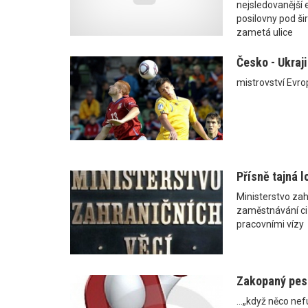
nejsledovanější
posilovny pod š
zametá ulice
Česko - Ukraji
mistrovství Evro
Přísně tajná l
Ministerstvo zah
zaměstnávání ciz
pracovními vízy
Zakopaný pes
...„když něco ne