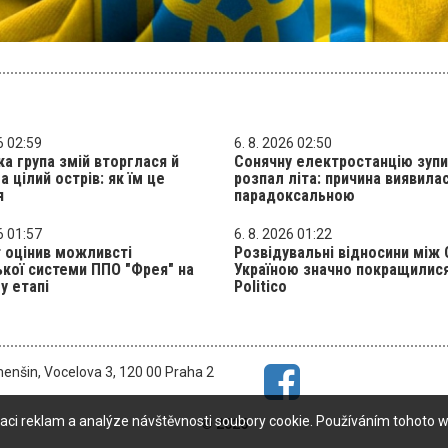
6 02:59
6. 8. 2026 02:50
а група змій вторглася й
Сонячну електростанцію зупи
а цілий острів: як їм це
розпал літа: причина виявила
я
парадоксальною
6 01:57
6. 8. 2026 01:22
 оцінив можливсті
Розвідувальні відносини між
ької системи ППО "Фрея" на
Україною значно покращилися
у етапі
Politico
menšin, Vocelova 3, 120 00 Praha 2
aci reklam a analýze návštěvnosti soubory cookie. Používáním tohoto w
© 2026