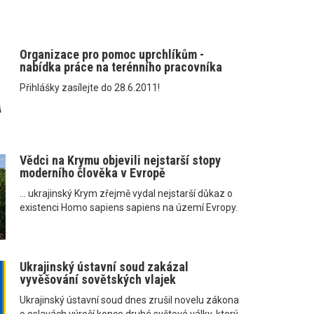
Organizace pro pomoc uprchlíkům -
nabídka práce na terénního pracovníka
Přihlášky zasílejte do 28.6.2011!
Vědci na Krymu objevili nejstarší stopy
moderního člověka v Evropě
... ukrajinský Krym zřejmě vydal nejstarší důkaz o
existenci Homo sapiens sapiens na území Evropy.
Ukrajinský ústavní soud zakázal
vyvěšování sovětských vlajek
Ukrajinský ústavní soud dnes zrušil novelu zákona
o oslavách výročí konce druhé světové války, který