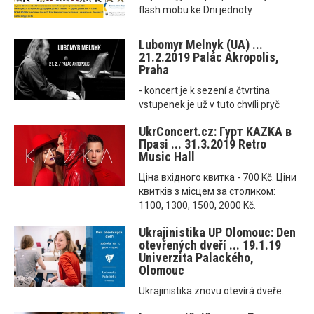
flash mobu ke Dni jednoty
Lubomyr Melnyk (UA) ...
21.2.2019 Palác Akropolis,
Praha
- koncert je k sezení a čtvrtina
vstupenek je už v tuto chvíli pryč
UkrConcert.cz: Гурт KAZKA в
Празі ... 31.3.2019 Retro
Music Hall
Ціна вхідного квитка - 700 Kč. Ціни
квитків з місцем за столиком:
1100, 1300, 1500, 2000 Kč.
Ukrajinistika UP Olomouc: Den
otevřených dveří ... 19.1.19
Univerzita Palackého,
Olomouc
Ukrajinistika znovu otevírá dveře.