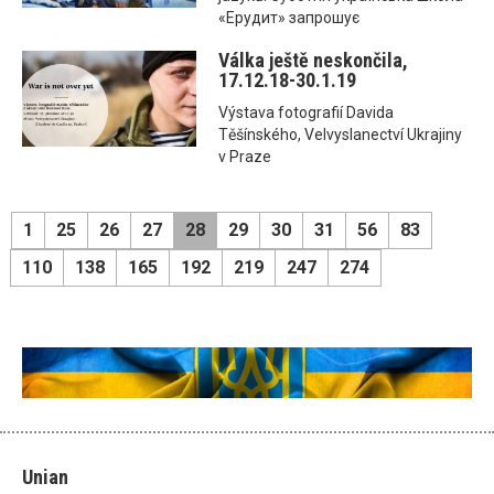
«Ерудит» запрошує
Válka ještě neskončila,
17.12.18-30.1.19
Výstava fotografií Davida
Těšínského, Velvyslanectví Ukrajiny
v Praze
1
25
26
27
28
29
30
31
56
83
110
138
165
192
219
247
274
Unian