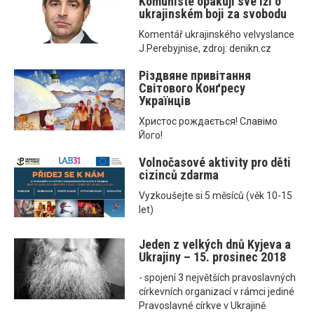
Komunisté opakují své lži o
ukrajinském boji za svobodu
Komentář ukrajinského velvyslance
J.Perebyjnise, zdroj: denikn.cz
Різдвяне привітання
Світового Конґресу
Українців
Христос рождається! Славімо
Його!
Volnočasové aktivity pro děti
cizinců zdarma
Vyzkoušejte si 5 měsíců (věk 10-15
let)
Jeden z velkých dnů Kyjeva a
Ukrajiny – 15. prosinec 2018
- spojení 3 největších pravoslavných
církevních organizací v rámci jediné
Pravoslavné církve v Ukrajině