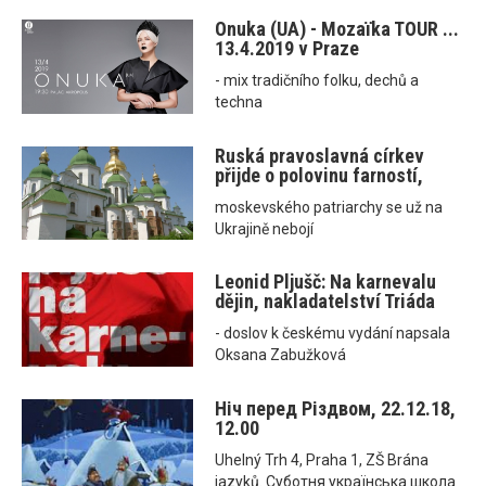
Onuka (UA) - Mozaїka TOUR ...
13.4.2019 v Praze
- mix tradičního folku, dechů a
techna
Ruská pravoslavná církev
přijde o polovinu farností,
moskevského patriarchy se už na
Ukrajině nebojí
Leonid Pljušč: Na karnevalu
dějin, nakladatelství Triáda
- doslov k českému vydání napsala
Oksana Zabužková
Ніч перед Різдвом, 22.12.18,
12.00
Uhelný Trh 4, Praha 1, ZŠ Brána
jazyků. Суботня українська школа