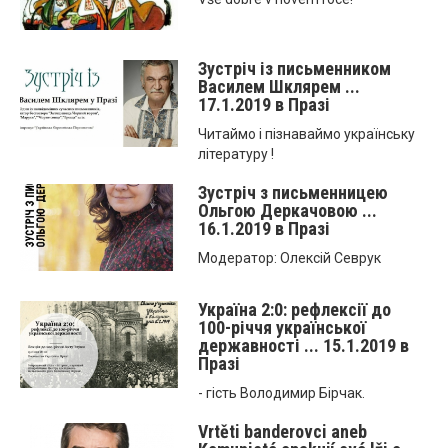
Зустріч із письменником
Василем Шклярем ...
17.1.2019 в Празі
Читаймо і пізнаваймо українську
літературу !
Зустріч з письменницею
Ольгою Деркачовою ...
16.1.2019 в Празі
Модератор: Олексій Севрук
Україна 2:0: рефлексії до
100-річчя української
державності ... 15.1.2019 в
Празі
- гість Володимир Бірчак.
Vrtěti banderovci aneb