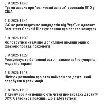
6. 8. 2026 11:43
Трамп заявив про "величезні запаси" арсеналів ППО у
США
6. 8. 2026 11:41
ICC не розглядатиме кандидатів від України: адвокат
Barristers Олексій Шевчук заявив про провал конкурсу
6. 8. 2026 11:37
Як позбутися надмірно допитливої людини однією
фразою: порада психологів
6. 8. 2026 11:28
Розкуповують бензинові авто: названо найпопулярніші
моделі в Україні
6. 8. 2026 11:18
Нікітюк розповіла про стан найкращого друга, який
перебував в реанімації
6. 8. 2026 11:10
У Криму росіяни поширюють чутки про висадку десанту
ЗСУ: Селезньов пояснив, що відбувається