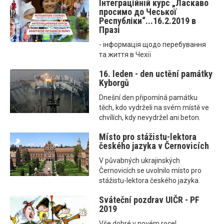
Інтеграційнiй курс „Ласкаво
просимо до Чеської
Республіки“...16.2.2019 в
Празі
- інформація щодо перебування
та життя в Чехії
16. leden - den uctění památky
Kyborgů
Dnešní den připomíná památku
těch, kdo vydrželi na svém místě ve
chvílích, kdy nevydržel ani beton.
Místo pro stážistu-lektora
českého jazyka v Černovicích
V půvabných ukrajinských
Černovicích se uvolnilo místo pro
stážistu-lektora českého jazyka.
Sváteční pozdrav UIČR - PF
2019
Vše dobré v novém roce!