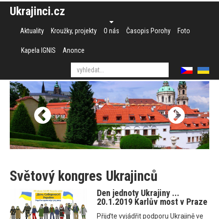
Ukrajinci.cz
Aktuality
Kroužky, projekty
O nás
Časopis Porohy
Foto
Kapela IGNIS
Anonce
Světový kongres Ukrajinců
Den jednoty Ukrajiny ...
20.1.2019 Karlův most v Praze
Přijďte vyjádřit podporu Ukrajině ve