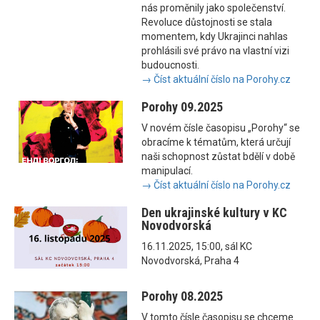
nás proměnily jako společenství.
Revoluce důstojnosti se stala
momentem, kdy Ukrajinci nahlas
prohlásili své právo na vlastní vizi
budoucnosti.
→ Číst aktuální číslo na Porohy.cz
Porohy 09.2025
V novém čísle časopisu „Porohy“ se
obracíme k tématům, která určují
naši schopnost zůstat bdělí v době
manipulací.
→ Číst aktuální číslo na Porohy.cz
Den ukrajinské kultury v KC
Novodvorská
16.11.2025, 15:00, sál KC
Novodvorská, Praha 4
Porohy 08.2025
V tomto čísle časopisu se chceme