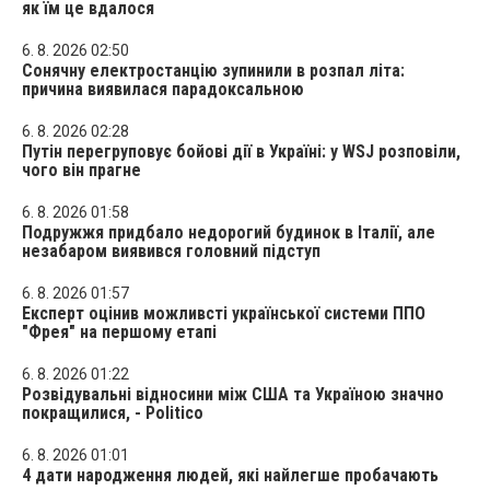
як їм це вдалося
6. 8. 2026 02:50
Сонячну електростанцію зупинили в розпал літа:
причина виявилася парадоксальною
6. 8. 2026 02:28
Путін перегруповує бойові дії в Україні: у WSJ розповіли,
чого він прагне
6. 8. 2026 01:58
Подружжя придбало недорогий будинок в Італії, але
незабаром виявився головний підступ
6. 8. 2026 01:57
Експерт оцінив можливсті української системи ППО
"Фрея" на першому етапі
6. 8. 2026 01:22
Розвідувальні відносини між США та Україною значно
покращилися, - Politico
6. 8. 2026 01:01
4 дати народження людей, які найлегше пробачають