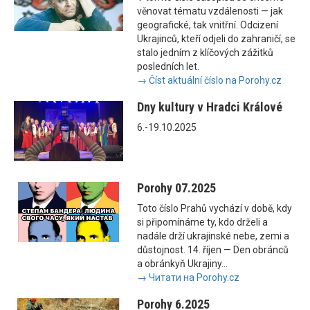
věnovat tématu vzdálenosti — jak
geografické, tak vnitřní. Odcizení
Ukrajinců, kteří odjeli do zahraničí, se
stalo jedním z klíčových zážitků
posledních let.
→ Číst aktuální číslo na Porohy.cz
Dny kultury v Hradci Králové
6.-19.10.2025
Porohy 07.2025
Toto číslo Prahů vychází v době, kdy
si připomínáme ty, kdo drželi a
nadále drží ukrajinské nebe, zemi a
důstojnost. 14. říjen — Den obránců
a obránkyň Ukrajiny...
→ Читати на Porohy.cz
Porohy 6.2025