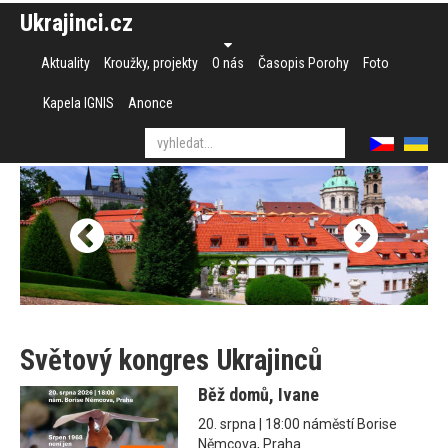
Ukrajinci.cz
Aktuality
Kroužky, projekty
O nás
Časopis Porohy
Foto
Kapela IGNIS
Anonce
Světový kongres Ukrajinců
Běž domů, Ivane
20. srpna | 18:00 náměstí Borise
Němcova, Praha