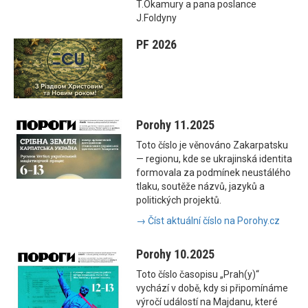
T.Okamury a pana poslance
J.Foldyny
PF 2026
Porohy 11.2025
Toto číslo je věnováno Zakarpatsku
— regionu, kde se ukrajinská identita
formovala za podmínek neustálého
tlaku, soutěže názvů, jazyků a
politických projektů.
→ Číst aktuální číslo na Porohy.cz
Porohy 10.2025
Toto číslo časopisu „Prah(y)“
vychází v době, kdy si připomínáme
výročí událostí na Majdanu, které