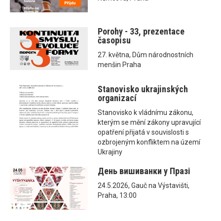
Porohy - 33, prezentace
časopisu
27. května, Dům národnostních
menšin Praha
Stanovisko ukrajinských
organizací
Stanovisko k vládnímu zákonu,
kterým se mění zákony upravující
opatření přijatá v souvislosti s
ozbrojeným konfliktem na území
Ukrajiny
День вишиванки у Празі
24.5.2026, Gauč na Výstavišti,
Praha, 13:00