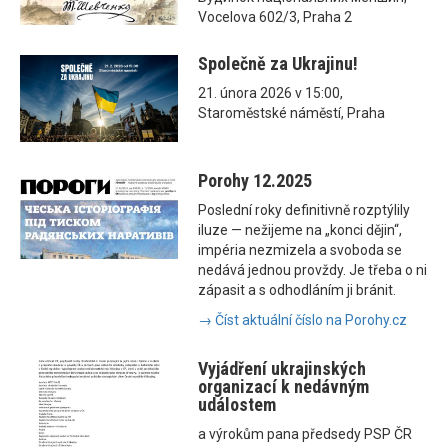
Vocelova 602/3, Praha 2
Společně za Ukrajinu!
21. února 2026 v 15:00,
Staroměstské náměstí, Praha
Porohy 12.2025
Poslední roky definitivně rozptýlily
iluze — nežijeme na „konci dějin“,
impéria nezmizela a svoboda se
nedává jednou provždy. Je třeba o ni
zápasit a s odhodláním ji bránit.
→ Číst aktuální číslo na Porohy.cz
Vyjádření ukrajinských
organizací k nedávným
událostem
a výrokům pana předsedy PSP ČR