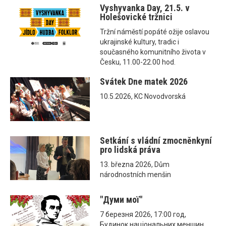
Vyshyvanka Day, 21.5. v
Holešovické tržnici
Tržní náměstí popáté ožije oslavou
ukrajinské kultury, tradic i
současného komunitního života v
Česku, 11.00-22.00 hod.
Svátek Dne matek 2026
10.5.2026, KC Novodvorská
Setkání s vládní zmocněnkyní
pro lidská práva
13. března 2026, Dům
národnostních menšin
"Думи мої"
7 березня 2026, 17:00 год,
Будинок національних меншин,