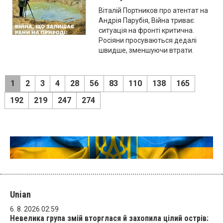
Віталій Портников про атентат на
Андрія Парубія, Війна триває:
ситуація на фронті критична.
Росіяни просуваються дедалі
швидше, зменшуючи втрати.
1
2
3
4
28
56
83
110
138
165
192
219
247
274
Unian
6. 8. 2026 02:59
Невелика група змій вторглася й захопила цілий острів: