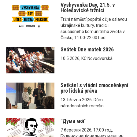
Vyshyvanka Day, 21.5. v
Holešovické tržnici
Tržní náměstí popáté ožije oslavou
ukrajinské kultury, tradic i
současného komunitního života v
Česku, 11.00-22.00 hod.
Svátek Dne matek 2026
10.5.2026, KC Novodvorská
Setkání s vládní zmocněnkyní
pro lidská práva
13. března 2026, Dům
národnostních menšin
"Думи мої"
7 березня 2026, 17:00 год,
Будинок національних меншин,