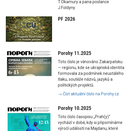
T.Okamury a pana poslance
J.Foldyny
PF 2026
Porohy 11.2025
Toto číslo je věnováno Zakarpatsku
— regionu, kde se ukrajinská identita
formovala za podmínek neustálého
tlaku, soutěže názvů, jazyků a
politických projektů.
→ Číst aktuální číslo na Porohy.cz
Porohy 10.2025
Toto číslo časopisu „Prah(y)“
vychází v době, kdy si připomínáme
výročí událostí na Majdanu, které