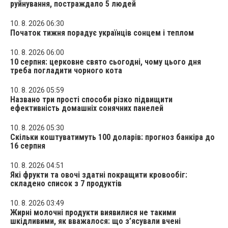
руйнування, постраждало 5 людей
10. 8. 2026 06:30
Початок тижня порадує українців сонцем і теплом
10. 8. 2026 06:00
10 серпня: церковне свято сьогодні, чому цього дня
треба погладити чорного кота
10. 8. 2026 05:59
Названо три прості способи різко підвищити
ефективність домашніх сонячних панелей
10. 8. 2026 05:30
Скільки коштуватимуть 100 доларів: прогноз банкіра до
16 серпня
10. 8. 2026 04:51
Які фрукти та овочі здатні покращити кровообіг:
складено список з 7 продуктів
10. 8. 2026 03:49
Жирні молочні продукти виявилися не такими
шкідливими, як вважалося: що з’ясували вчені