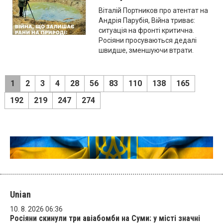
Віталій Портников про атентат на
Андрія Парубія, Війна триває:
ситуація на фронті критична.
Росіяни просуваються дедалі
швидше, зменшуючи втрати.
1
2
3
4
28
56
83
110
138
165
192
219
247
274
Unian
10. 8. 2026 06:36
Росіяни скинули три авіабомби на Суми: у місті значні