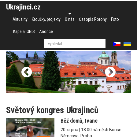
Ukrajinci.cz
Aktuality
Kroužky, projekty
O nás
Časopis Porohy
Foto
Kapela IGNIS
Anonce
Světový kongres Ukrajinců
Běž domů, Ivane
20. srpna | 18:00 náměstí Borise
Němcova, Praha