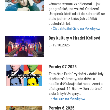
věnovat tématu vzdálenosti — jak
geografické, tak vnitřní. Odcizení
Ukrajinců, kteří odjeli do zahraničí, se
stalo jedním z klíčových zážitků
posledních let.
→ Číst aktuální číslo na Porohy.cz
Dny kultury v Hradci Králové
6.-19.10.2025
Porohy 07.2025
Toto číslo Prahů vychází v době, kdy
si připomínáme ty, kdo drželi a
nadále drží ukrajinské nebe, zemi a
důstojnost. 14. říjen — Den obránců
a obránkyň Ukrajiny...
→ Читати на Porohy.cz
Porohy 6.2025