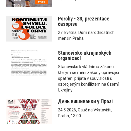
Porohy - 33, prezentace
časopisu
27. května, Dům národnostních
menšin Praha
Stanovisko ukrajinských
organizací
Stanovisko k vládnímu zákonu,
kterým se mění zákony upravující
opatření přijatá v souvislosti s
ozbrojeným konfliktem na území
Ukrajiny
День вишиванки у Празі
24.5.2026, Gauč na Výstavišti,
Praha, 13:00