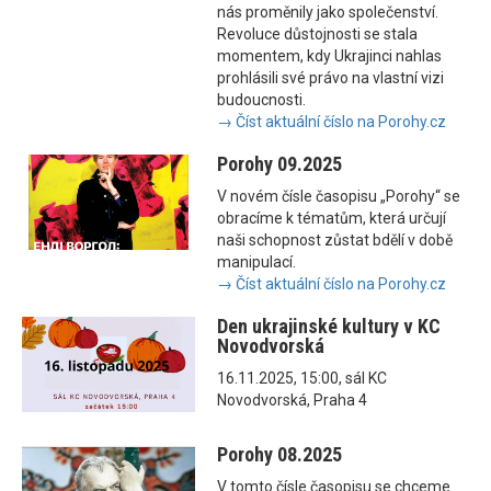
nás proměnily jako společenství.
Revoluce důstojnosti se stala
momentem, kdy Ukrajinci nahlas
prohlásili své právo na vlastní vizi
budoucnosti.
→ Číst aktuální číslo na Porohy.cz
Porohy 09.2025
V novém čísle časopisu „Porohy“ se
obracíme k tématům, která určují
naši schopnost zůstat bdělí v době
manipulací.
→ Číst aktuální číslo na Porohy.cz
Den ukrajinské kultury v KC
Novodvorská
16.11.2025, 15:00, sál KC
Novodvorská, Praha 4
Porohy 08.2025
V tomto čísle časopisu se chceme