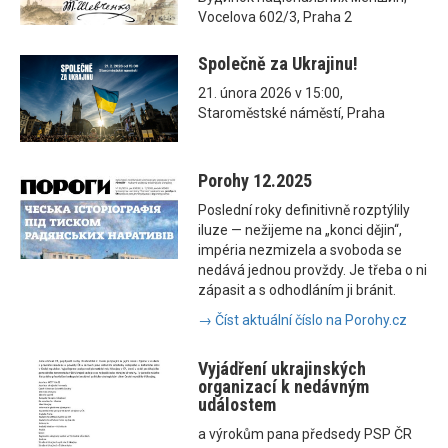
Vocelova 602/3, Praha 2
Společně za Ukrajinu!
21. února 2026 v 15:00,
Staroměstské náměstí, Praha
Porohy 12.2025
Poslední roky definitivně rozptýlily
iluze — nežijeme na „konci dějin“,
impéria nezmizela a svoboda se
nedává jednou provždy. Je třeba o ni
zápasit a s odhodláním ji bránit.
→ Číst aktuální číslo na Porohy.cz
Vyjádření ukrajinských
organizací k nedávným
událostem
a výrokům pana předsedy PSP ČR