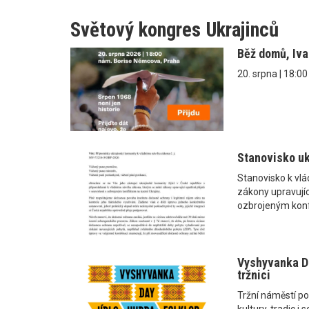
Světový kongres Ukrajinců
Běž domů, Iv
20. srpna | 18:0
Stanovisko uk
Stanovisko k vl
zákony upravující
ozbrojeným konf
Vyshyvanka Da
tržnici
Tržní náměstí po
kultury, tradic 