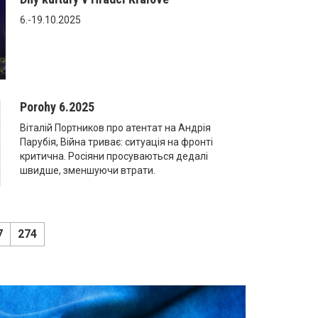
6.-19.10.2025
Porohy 6.2025
Віталій Портников про атентат на Андрія
Парубія, Війна триває: ситуація на фронті
критична. Росіяни просуваються дедалі
швидше, зменшуючи втрати.
7
274