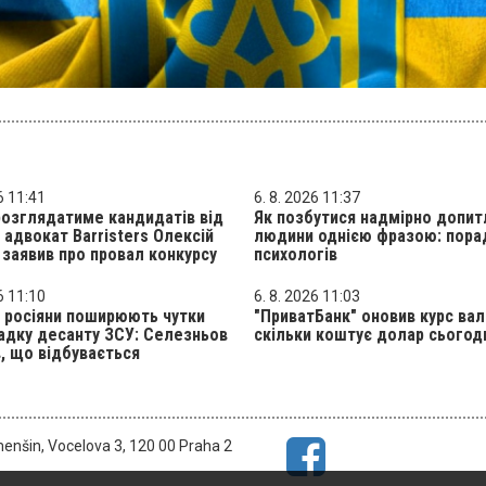
6 11:41
6. 8. 2026 11:37
розглядатиме кандидатів від
Як позбутися надмірно допит
: адвокат Barristers Олексій
людини однією фразою: пора
заявив про провал конкурсу
психологів
6 11:10
6. 8. 2026 11:03
 росіяни поширюють чутки
"ПриватБанк" оновив курс ва
адку десанту ЗСУ: Селезньов
скільки коштує долар сьогод
, що відбувається
menšin, Vocelova 3, 120 00 Praha 2