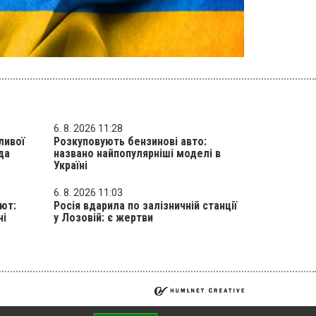
6. 8. 2026 11:28
ливої
Розкуповують бензинові авто:
да
названо найпопулярніші моделі в
Україні
6. 8. 2026 11:03
лют:
Росія вдарила по залізничній станції
ні
у Лозовій: є жертви