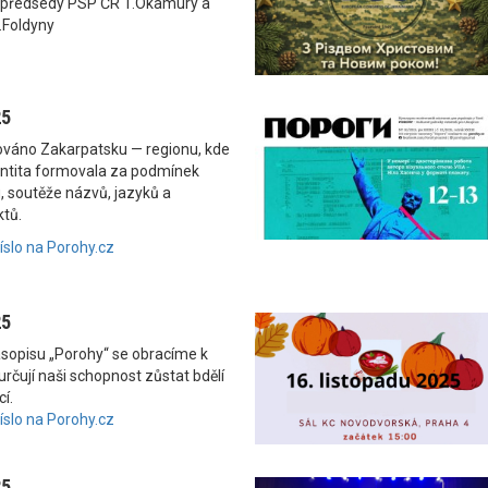
 předsedy PSP ČR T.Okamury a
.Foldyny
25
nováno Zakarpatsku — regionu, kde
dentita formovala za podmínek
, soutěže názvů, jazyků a
ktů.
číslo na Porohy.cz
25
asopisu „Porohy“ se obracíme k
rčují naši schopnost zůstat bdělí
í.
číslo na Porohy.cz
25