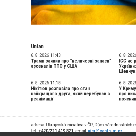
Unian
6. 8. 2026 11:43
6. 8. 202
Трамп заявив про "величезні запаси"
ICC не 
арсеналів ППО у США
України
Шевчук 
6. 8. 2026 11:18
6. 8. 202
Нікітюк розповіла про стан
У Криму
найкращого друга, який перебував в
про вис
реанімації
пояснив
adresa: Ukrajinská iniciativa v ČR, Dům národnostních 
tel.:
+420/221 419 821
, email:
uicr@centrum.cz