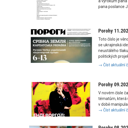
a výrokům pana
pana poslance J
Porohy 11.20
Toto číslo je vě
se ukrajinská i
neustálého tlaku
politických proje
→ Číst aktuální 
Porohy 09.20
V novém čísle č
tématům, která u
v době manipulac
→ Číst aktuální 
Porohy 08.20