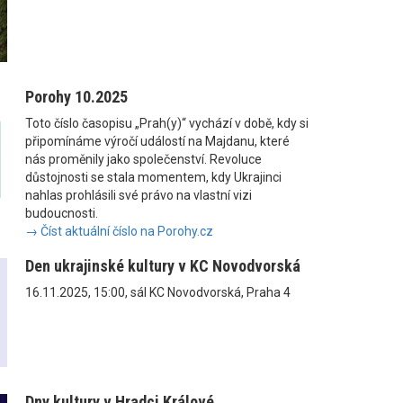
Porohy 10.2025
Toto číslo časopisu „Prah(y)“ vychází v době, kdy si
připomínáme výročí událostí na Majdanu, které
nás proměnily jako společenství. Revoluce
důstojnosti se stala momentem, kdy Ukrajinci
nahlas prohlásili své právo na vlastní vizi
budoucnosti.
→ Číst aktuální číslo na Porohy.cz
Den ukrajinské kultury v KC Novodvorská
16.11.2025, 15:00, sál KC Novodvorská, Praha 4
Dny kultury v Hradci Králové