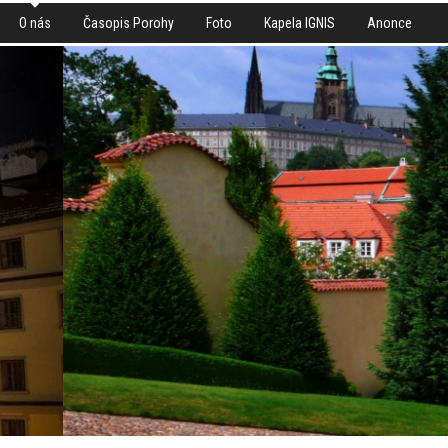
O nás
Časopis Porohy
Foto
Kapela IGNIS
Anonce