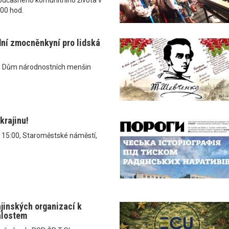
.00 hod.
dní zmocněnkyní pro lidská
, Dům národnostních menšin
krajinu!
v 15:00, Staroměstské náměstí,
ajinských organizací k
álostem