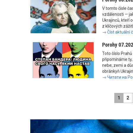
V tomto čísle č
vzdálenosti — jak
Ukrajinců, kteří 
z klíčových zážit
→ Číst aktuální 
Porohy 07.20
Toto číslo Prahů 
připomínáme ty, 
nebe, zemi a důs
obránkyň Ukrajiny
→ Читати на Po
1
2