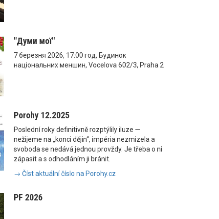
"Думи мої"
7 березня 2026, 17:00 год, Будинок
національних меншин, Vocelova 602/3, Praha 2
Porohy 12.2025
Poslední roky definitivně rozptýlily iluze —
nežijeme na „konci dějin“, impéria nezmizela a
svoboda se nedává jednou provždy. Je třeba o ni
zápasit a s odhodláním ji bránit.
→ Číst aktuální číslo na Porohy.cz
PF 2026