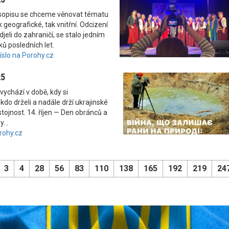
asopisu se chceme věnovat tématu
 geografické, tak vnitřní. Odcizení
odjeli do zahraničí, se stalo jedním
ků posledních let.
číslo na Porohy.cz
25
vychází v době, kdy si
kdo drželi a nadále drží ukrajinské
tojnost. 14. říjen — Den obránců a
...
rohy.cz
3
4
28
56
83
110
138
165
192
219
24