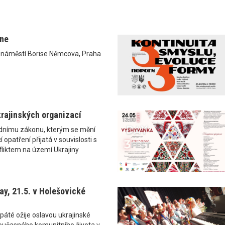
ane
0 náměstí Borise Němcova, Praha
rajinských organizací
ádnímu zákonu, kterým se mění
 opatření přijatá v souvislosti s
liktem na území Ukrajiny
y, 21.5. v Holešovické
páté ožije oslavou ukrajinské
i současného komunitního života v