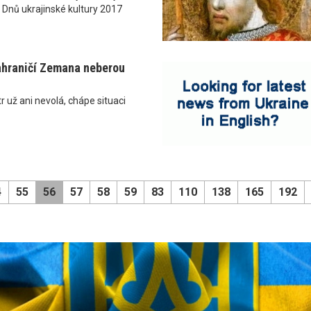
 Dnů ukrajinské kultury 2017
ahraničí Zemana neberou
r už ani nevolá, chápe situaci
4
55
56
57
58
59
83
110
138
165
192