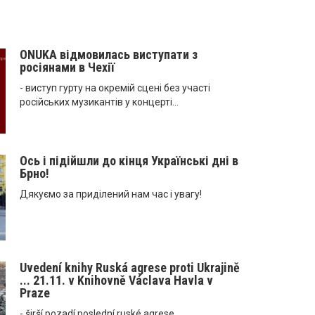
ONUKA відмовилась виступати з
росіянами в Чехії
- виступ гурту на окремій сцені без участі
російських музикантів у концерті...
Ось і підійшли до кінця Українські дні в
Брно!
Дякуємо за приділений нам час і увагу!
Uvedení knihy Ruská agrese proti Ukrajině
... 21.11. v Knihovně Václava Havla v
Praze
- širší pozadí poslední ruské agrese