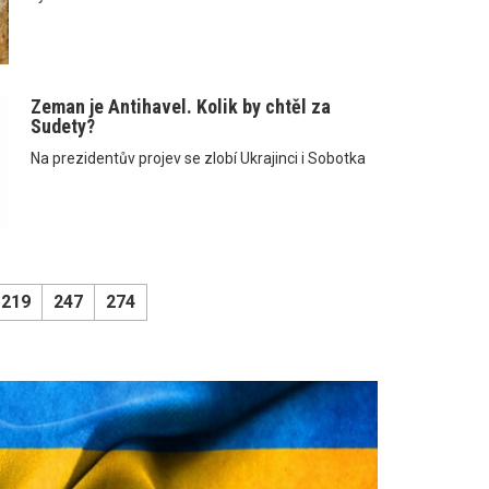
Zeman je Antihavel. Kolik by chtěl za
Sudety?
Na prezidentův projev se zlobí Ukrajinci i Sobotka
219
247
274