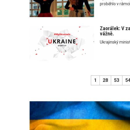
proběhlo v rámci
Zaorálek: V z
vážně.
Ukrajinský minist
1
28
53
5