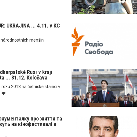
: UKRAJINA ... 4.11. v KC
a národnostních menšin
dkarpatské Rusi v kraji
a ... 31.12. Koločava
u roku 2018 na četnické stanici v
haje
окументалку про життя та
уть на кінофестивалі в