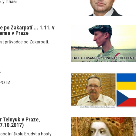
 у Їглаві
 po Zakarpatí ... 1.11. v
emia v Praze
st průvodce po Zakarpatí.
7
ОТИ...
r Telnyuk v Praze,
(7.10.2017)
obotní školu Erudyt a hosty