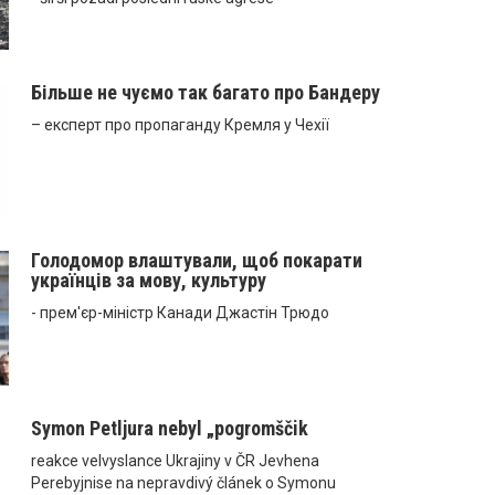
Більше не чуємо так багато про Бандеру
– експерт про пропаганду Кремля у Чехії
Голодомор влаштували, щоб покарати
українців за мову, культуру
- прем'єр-міністр Канади Джастін Трюдо
Symon Petljura nebyl „pogromščik
reakce velvyslance Ukrajiny v ČR Jevhena
Perebyjnise na nepravdivý článek o Symonu