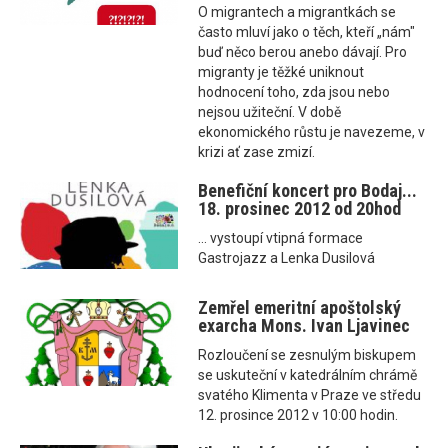
O migrantech a migrantkách se
často mluví jako o těch, kteří „nám"
buď něco berou anebo dávají. Pro
migranty je těžké uniknout
hodnocení toho, zda jsou nebo
nejsou užiteční. V době
ekonomického růstu je navezeme, v
krizi ať zase zmizí.
Benefiční koncert pro Bodaj...
18. prosinec 2012 od 20hod
... vystoupí vtipná formace
Gastrojazz a Lenka Dusilová
Zemřel emeritní apoštolský
exarcha Mons. Ivan Ljavinec
Rozloučení se zesnulým biskupem
se uskuteční v katedrálním chrámě
svatého Klimenta v Praze ve středu
12. prosince 2012 v 10:00 hodin.