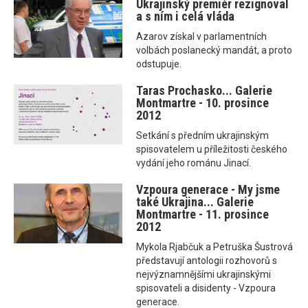
Ukrajinský premiér rezignoval
a s ním i celá vláda
Azarov získal v parlamentních
volbách poslanecký mandát, a proto
odstupuje.
Taras Prochasko... Galerie
Montmartre - 10. prosince
2012
Setkání s předním ukrajinským
spisovatelem u příležitosti českého
vydání jeho románu Jinací.
Vzpoura generace - My jsme
také Ukrajina... Galerie
Montmartre - 11. prosince
2012
Mykola Rjabčuk a Petruška Šustrová
představují antologii rozhovorů s
nejvýznamnějšími ukrajinskými
spisovateli a disidenty - Vzpoura
generace.