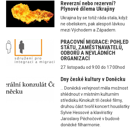
Reverzní nebo rezervní?
Plynové dilema Ukrajiny
Ukrajina by se totiž ráda stala, když
ne obeliskem, pak alespoň lávkou
mezi Východem a Západem.
PRACOVNÍ MIGRACE: POHLED
STÁTU, ZAMĚSTNAVATELŮ,
ODBORŮ A NEVLÁDNÍCH
ORGANIZACÍ
27. listopadu od 9:00 do 17:00hod
Dny české kultury v Doněcku
... Doněcká veřejnost měla možnost
shlédnout v místním kulturním
středisku Kinokult tři české filmy,
druhou část tvořil koncert houslistky
Sylvie Hessové a klavíristky
Jaroslavy Pěchočové v budově
doněcké filharmonie.