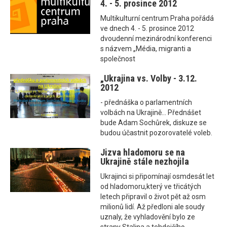
4. - 5. prosince 2012
Multikulturní centrum Praha pořádá
ve dnech 4. - 5. prosince 2012
dvoudenní mezinárodní konferenci
s názvem „Média, migranti a
společnost
„Ukrajina vs. Volby - 3.12.
2012
- přednáška o parlamentních
volbách na Ukrajině... Přednášet
bude Adam Sochůrek, diskuze se
budou účastnit pozorovatelé voleb.
Jizva hladomoru se na
Ukrajině stále nezhojila
Ukrajinci si připomínají osmdesát let
od hladomoru,který ve třicátých
letech připravil o život pět až osm
milionů lidí. Až předloni ale soudy
uznaly, že vyhladovění bylo ze