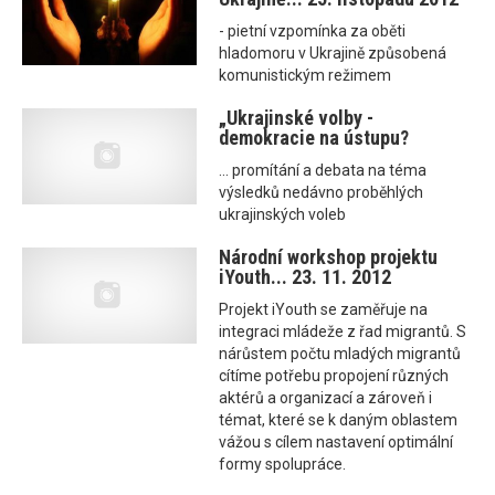
- pietní vzpomínka za oběti
hladomoru v Ukrajině způsobená
komunistickým režimem
„Ukrajinské volby -
demokracie na ústupu?
... promítání a debata na téma
výsledků nedávno proběhlých
ukrajinských voleb
Národní workshop projektu
iYouth... 23. 11. 2012
Projekt iYouth se zaměřuje na
integraci mládeže z řad migrantů. S
nárůstem počtu mladých migrantů
cítíme potřebu propojení různých
aktérů a organizací a zároveň i
témat, které se k daným oblastem
vážou s cílem nastavení optimální
formy spolupráce.