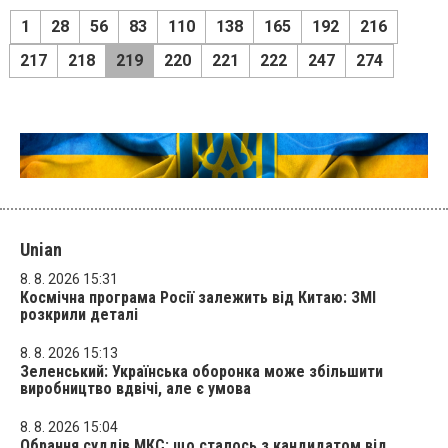
1
28
56
83
110
138
165
192
216
217
218
219
220
221
222
247
274
Unian
8. 8. 2026 15:31
Космічна програма Росії залежить від Китаю: ЗМІ
розкрили деталі
8. 8. 2026 15:13
Зеленський: Українська оборонка може збільшити
виробництво вдвічі, але є умова
8. 8. 2026 15:04
Обрання суддів МКС: що сталось з кандидатом від