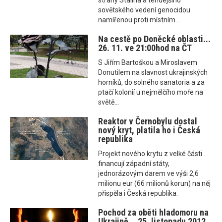
strany Stalina a tehdejšího
sovětského vedení genocidou
namířenou proti místním...
Na cestě po Doněcké oblasti...
26. 11. ve 21:00hod na ČT
S Jiřím Bartoškou a Miroslavem
Donutilem na slavnost ukrajinských
horníků, do solného sanatoria a za
ptačí kolonií u nejmělčího moře na
světě...
Reaktor v Černobylu dostal
nový kryt, platila ho i Česká
republika
Projekt nového krytu z velké části
financují západní státy,
jednorázovým darem ve výši 2,6
milionu eur (66 milionů korun) na něj
přispěla i Česká republika.
Pochod za oběti hladomoru na
Ukrajině... 25. listopadu 2012