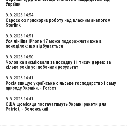
України
8. 8. 2026 14:54
Євросоюз прискорив роботу над власним аналогом
Starlink
8. 8. 2026 14:51
Уся лінійка iPhone 17 може подорожчати вже в
понеділок: що відбувається
8. 8. 2026 14:50
Чоловіка висміювали за посадку 11 тисяч дерев: за
кілька років усі побачили результат
8. 8. 2026 14:41
Росія знищує українське сільське господарство і саму
природу України, - Forbes
8. 8. 2026 14:41
США щомісяця постачатимуть Україні ракети для
Patriot, - Зеленський