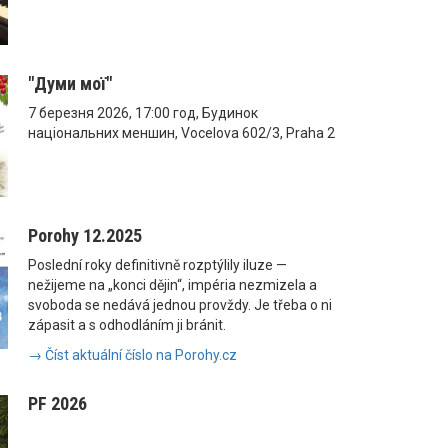
"Думи мої"
7 березня 2026, 17:00 год, Будинок
національних меншин, Vocelova 602/3, Praha 2
Porohy 12.2025
Poslední roky definitivně rozptýlily iluze —
nežijeme na „konci dějin“, impéria nezmizela a
svoboda se nedává jednou provždy. Je třeba o ni
zápasit a s odhodláním ji bránit.
→ Číst aktuální číslo na Porohy.cz
PF 2026