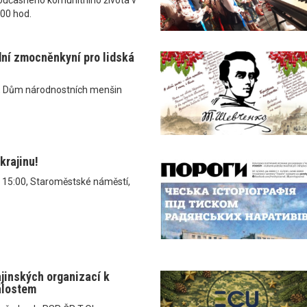
.00 hod.
dní zmocněnkyní pro lidská
, Dům národnostních menšin
krajinu!
v 15:00, Staroměstské náměstí,
ajinských organizací k
álostem