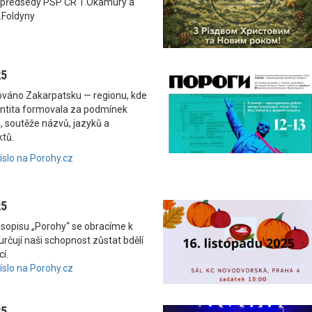
 předsedy PSP ČR T.Okamury a
.Foldyny
25
nováno Zakarpatsku — regionu, kde
dentita formovala za podmínek
, soutěže názvů, jazyků a
ktů.
číslo na Porohy.cz
25
asopisu „Porohy“ se obracíme k
rčují naši schopnost zůstat bdělí
í.
číslo na Porohy.cz
25