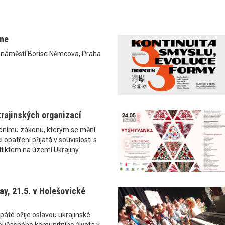
ane
0 náměstí Borise Němcova, Praha
rajinských organizací
ádnímu zákonu, kterým se mění
 opatření přijatá v souvislosti s
liktem na území Ukrajiny
y, 21.5. v Holešovické
páté ožije oslavou ukrajinské
i současného komunitního života v