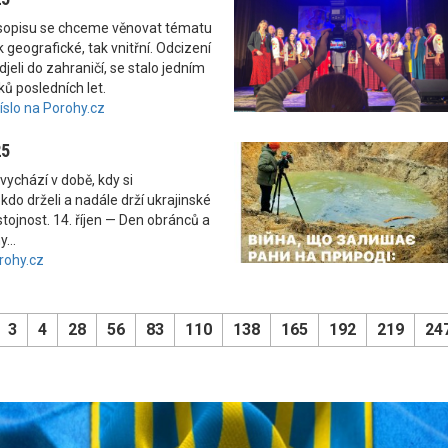
asopisu se chceme věnovat tématu
 geografické, tak vnitřní. Odcizení
odjeli do zahraničí, se stalo jedním
ků posledních let.
číslo na Porohy.cz
25
vychází v době, kdy si
kdo drželi a nadále drží ukrajinské
tojnost. 14. říjen — Den obránců a
...
rohy.cz
3
4
28
56
83
110
138
165
192
219
24