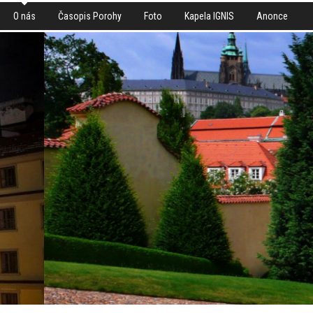
O nás
Časopis Porohy
Foto
Kapela IGNIS
Anonce