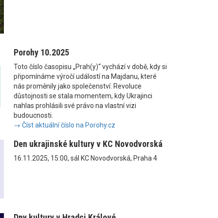
Porohy 10.2025
Toto číslo časopisu „Prah(y)“ vychází v době, kdy si
připomínáme výročí událostí na Majdanu, které
nás proměnily jako společenství. Revoluce
důstojnosti se stala momentem, kdy Ukrajinci
nahlas prohlásili své právo na vlastní vizi
budoucnosti.
→ Číst aktuální číslo na Porohy.cz
Den ukrajinské kultury v KC Novodvorská
16.11.2025, 15:00, sál KC Novodvorská, Praha 4
Dny kultury v Hradci Králové