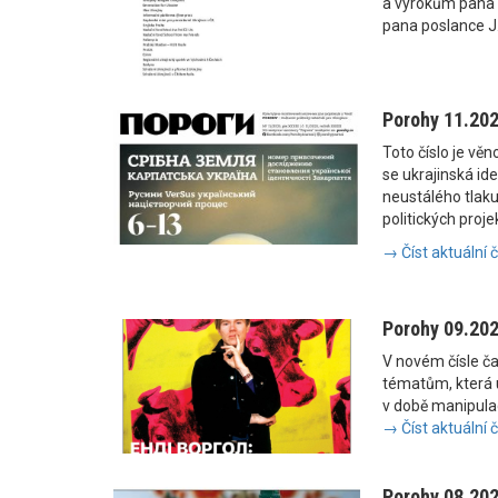
a výrokům pana
pana poslance J
Porohy 11.20
Toto číslo je vě
se ukrajinská i
neustálého tlaku
politických proje
→ Číst aktuální 
Porohy 09.20
V novém čísle č
tématům, která u
v době manipulac
→ Číst aktuální 
Porohy 08.20