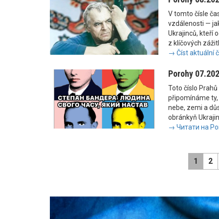
V tomto čísle č
vzdálenosti — jak
Ukrajinců, kteří 
z klíčových zážit
→ Číst aktuální 
Porohy 07.20
Toto číslo Prahů 
připomínáme ty, 
nebe, zemi a důs
obránkyň Ukrajiny
→ Читати на Po
1
2