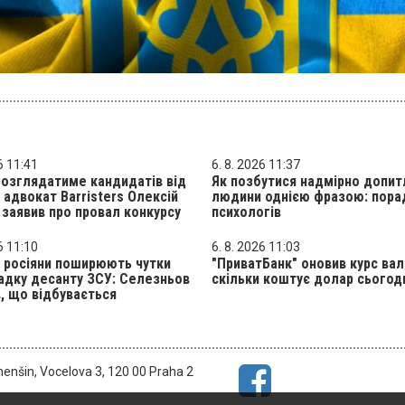
6 11:41
6. 8. 2026 11:37
розглядатиме кандидатів від
Як позбутися надмірно допит
: адвокат Barristers Олексій
людини однією фразою: пора
заявив про провал конкурсу
психологів
6 11:10
6. 8. 2026 11:03
 росіяни поширюють чутки
"ПриватБанк" оновив курс ва
адку десанту ЗСУ: Селезньов
скільки коштує долар сьогод
, що відбувається
menšin, Vocelova 3, 120 00 Praha 2