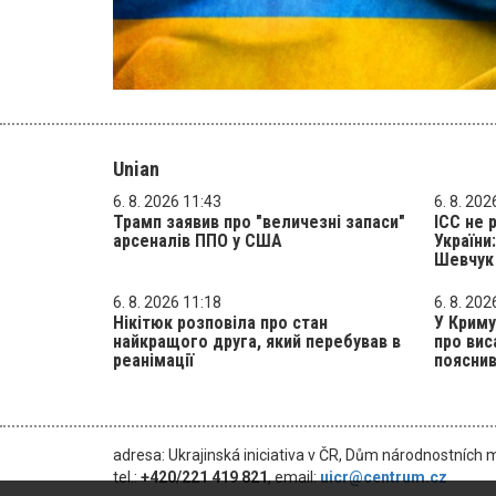
Unian
6. 8. 2026 11:43
6. 8. 202
Трамп заявив про "величезні запаси"
ICC не 
арсеналів ППО у США
України
Шевчук 
6. 8. 2026 11:18
6. 8. 202
Нікітюк розповіла про стан
У Криму
найкращого друга, який перебував в
про вис
реанімації
пояснив
adresa: Ukrajinská iniciativa v ČR, Dům národnostních 
tel.:
+420/221 419 821
, email:
uicr@centrum.cz