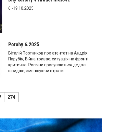
6.-19.10.2025
Porohy 6.2025
Віталій Портников про атентат на Андрія
Парубія, Війна триває: ситуація на фронті
критична. Росіяни просуваються дедалі
швидше, зменшуючи втрати.
7
274