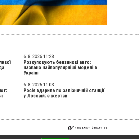
6. 8. 2026 11:28
ливої
Розкуповують бензинові авто:
да
названо найпопулярніші моделі в
Україні
6. 8. 2026 11:03
лют:
Росія вдарила по залізничній станції
ні
у Лозовій: є жертви