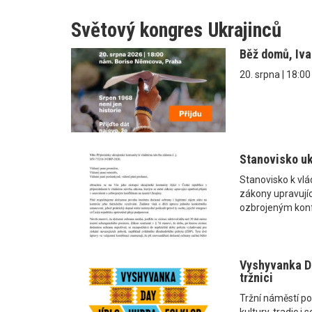
Světový kongres Ukrajinců
Běž domů, Iv
20. srpna | 18:0
Stanovisko uk
Stanovisko k vl
zákony upravující
ozbrojeným konf
Vyshyvanka Da
tržnici
Tržní náměstí po
kultury, tradic 