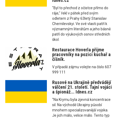
Idnes.cz
"Byl to přechod z očistce přímo do
ráje," řekl v pátek před svým
odletem z Prahy 63letý Stanislav
Chernilevskyi. Ve své vlasti patří k
významným literátům a jeho básně
patří do výukových osnov středních
škol.
Restaurace Hoverla přijme
pracovníky na pozici kuchař a
číšník.
V případě zájmu volejte na číslo 607
999 111
Rusové na Ukrajině předvádějí
válčení 21. století. Tajní vojáci
a špionáž... Idnes.cz
"Na Krymu byla zjevná koncentrace
sil. Na východě Ukrajiny působí
mnohem specializovanější vojska.
Je jich málo, velice málo. Tento typ