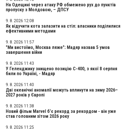
На Одещині через атаку РФ обмежено рух до пунктів
пропуску з Молдовою, – ДПСУ
9. 8. 2026 12:08
Як відучити кота залазити на стіл: власники поділилися
ефективними методами
9. 8. 2026 11:57
"Ми вистоїмо, Москва ляже": Мадяр назвав 5 умов
завершення війни
9. 8. 2026 11:43
У Геленджику знищено позицію С-400, з якої 8 серпня
били по Україні, - Мадяр
9. 8. 2026 11:40
Дві океанічні аномалії можуть вплинути на зиму 2026–
2027 років у Європі
9. 8. 2026 11:38
Новий фільм Marvel б’є рекорд за рекордом - він уже
став головним хітом 2026 року
9. 8. 2026 11:25