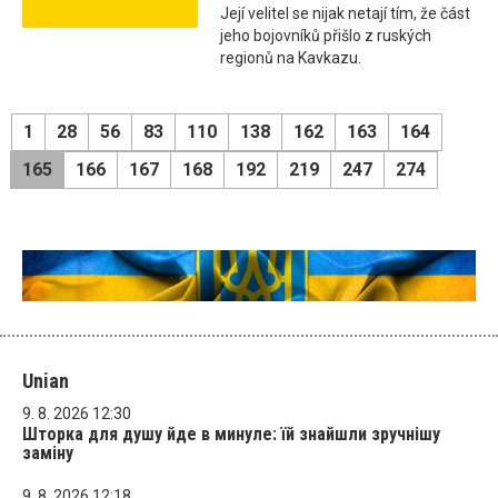
Její velitel se nijak netají tím, že část
jeho bojovníků přišlo z ruských
regionů na Kavkazu.
1
28
56
83
110
138
162
163
164
165
166
167
168
192
219
247
274
Unian
9. 8. 2026 12:30
Шторка для душу йде в минуле: їй знайшли зручнішу
заміну
9. 8. 2026 12:18