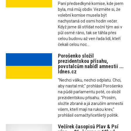
Paní předsedkyně komise, kde jsem
byla, má můj obdiv. Vezměte si, že
volební komise musela být
nachystaná od osmi hodin večer.
Když jsme šli střídat noční tým asi v
půl osmé ráno, tak se táhla přes
celou budovu až ven řada lidí, kteří
čekali celou noc...
Porošenko složil
prezidentskou přísahu,
povstalcům nabídl amnestii ...
Idnes.cz
"Nechci válku, nechci odplatu. Chci,
aby nastal mír," prohlásil Porošenko
na půdě parlamentu poté, co složil
prezidentskou přísahu. "Prosím,
složte zbraně a já zaručím amnestii
všem, kteří mají na rukou krev,"
prohlásil osmačtyřicetiletý politik.
Večírek časopisů Plav & Psí