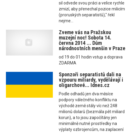
sil odvede svou práci a velice rychle
zmizí, aby přenechal pozice milicím
(proruských separatistů)," řekl
nejme...
Zveme vás na Pražskou
muzejní noc! Sobota 14.
června 2014 ... Dům
národnostních menšin v Praze
od 19 do 01 hodin vstup a doprava
ZDARMA
Sponzoři separatistů dali na
vzpouru miliardy, vydělávají i
oligarchové... Idnes.cz
Podle odhadů jen dva měsíce
podpory válečného konfliktu na
východě země stály víc než 248
milionů dolarů (bezmála pět miliard
korun), a to jsou započítány jen
minimálně nutné prostředky na
výplaty ozbrojencům, na zaplacení