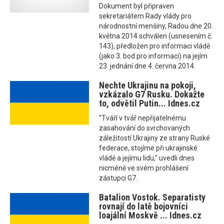
Dokument byl připraven
sekretariátem Rady vlády pro
národnostní menšiny, Radou dne 20.
května 2014 schválen (usnesením č.
143), předložen pro informaci vládě
(jako 3. bod pro informaci) na jejím
23. jednání dne 4. června 2014.
Nechte Ukrajinu na pokoji,
vzkázalo G7 Rusku. Dokažte
to, odvětil Putin... Idnes.cz
"Tváří v tvář nepřijatelnému
zasahování do svrchovaných
záležitostí Ukrajiny ze strany Ruské
federace, stojíme při ukrajinské
vládě a jejímu lidu," uvedli dnes
nicméně ve svém prohlášení
zástupci G7.
Batalion Vostok. Separatisty
rovnají do latě bojovníci
loajální Moskvě ... Idnes.cz