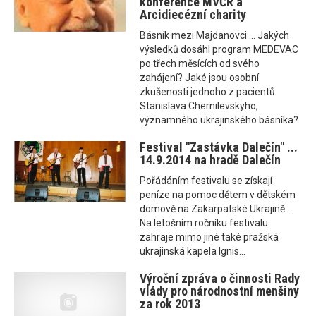
konference MVČR a
Arcidiecézní charity
Básník mezi Majdanovci ... Jakých
výsledků dosáhl program MEDEVAC
po třech měsících od svého
zahájení? Jaké jsou osobní
zkušenosti jednoho z pacientů
Stanislava Chernilevskyho,
významného ukrajinského básníka?
Festival "Zastávka Dalečín" ...
14.9.2014 na hradě Dalečín
Pořádáním festivalu se získají
peníze na pomoc dětem v dětském
domově na Zakarpatské Ukrajině...
Na letošním ročníku festivalu
zahraje mimo jiné také pražská
ukrajinská kapela Ignis...
Výroční zpráva o činnosti Rady
vlády pro národnostní menšiny
za rok 2013