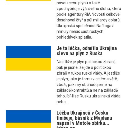
novou cenu plynu a také
zpochybňuje výši svého dluhu, která
podle agentury RIA Novosti celkově
dosahoval čtyř a půl miliardy dolarů.
Ukrajinská společnost Naftogaz
minulý měsíc část ruských
pohledávek splatila.
Je to léčka, odmítla Ukrajina
slevu na plyn z Ruska
"Jestliže je plyn politickou zbraní,
pak je jasné, že jde o politickou
zbraň v rukou ruské vlády. A jestliže
je plyn, jako je tomu v celém světě,
zboží, pak my obchodujeme na
základě kontraktů,a ne na základě
toho,líbí-li se Rusku ukrajinská vláda
nebo...
Léčba Ukrajinců v Česku
finišuje, básník z Majdanu
napsal v Motole sbírku...