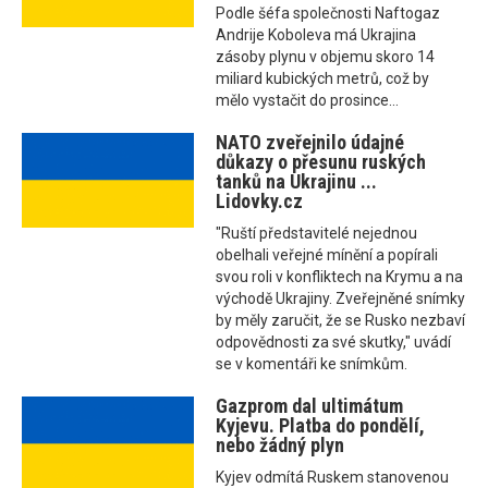
Podle šéfa společnosti Naftogaz
Andrije Koboleva má Ukrajina
zásoby plynu v objemu skoro 14
miliard kubických metrů, což by
mělo vystačit do prosince...
NATO zveřejnilo údajné
důkazy o přesunu ruských
tanků na Ukrajinu ...
Lidovky.cz
"Ruští představitelé nejednou
obelhali veřejné mínění a popírali
svou roli v konfliktech na Krymu a na
východě Ukrajiny. Zveřejněné snímky
by měly zaručit, že se Rusko nezbaví
odpovědnosti za své skutky," uvádí
se v komentáři ke snímkům.
Gazprom dal ultimátum
Kyjevu. Platba do pondělí,
nebo žádný plyn
Kyjev odmítá Ruskem stanovenou