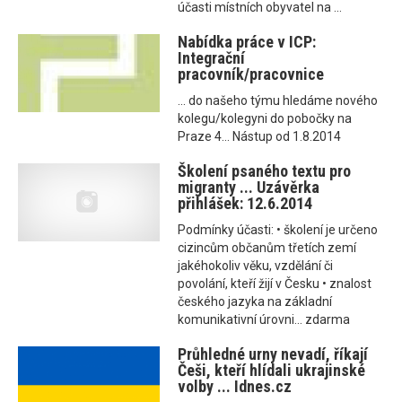
účasti místních obyvatel na ...
Nabídka práce v ICP:
Integrační
pracovník/pracovnice
... do našeho týmu hledáme nového
kolegu/kolegyni do pobočky na
Praze 4... Nástup od 1.8.2014
Školení psaného textu pro
migranty ... Uzávěrka
přihlášek: 12.6.2014
Podmínky účasti: • školení je určeno
cizincům občanům třetích zemí
jakéhokoliv věku, vzdělání či
povolání, kteří žijí v Česku • znalost
českého jazyka na základní
komunikativní úrovni... zdarma
Průhledné urny nevadí, říkají
Češi, kteří hlídali ukrajinské
volby ... Idnes.cz