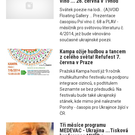
víno ... 26. června v 19hod
Svátek poezie na lodi... (A)VOID
Floating Gallery ... Prezentace
časopisu Psí víno č. 68 a PLAV -
měsíčník pro světovou literaturu č.
4/2014, jež bude věnováno
současné ukrajinské poezii.
Kampa ožije hudbou a tancem
z celého světa! Refufest 7.
června v Praze
Pražská Kampa hostí již 9.ročník
multikulturního festivalu na podporu
integrace cizinců, s podtitulem
Seznamte se bez předsudků. Na
festivalu bude také ukrajinský
stánek, kde mimo jiné naleznete
Porohy - časopis pro Ukrajince žijící v
ČR.
Tři měsíce programu
MEDEVAC - Ukrajina ...Tisková