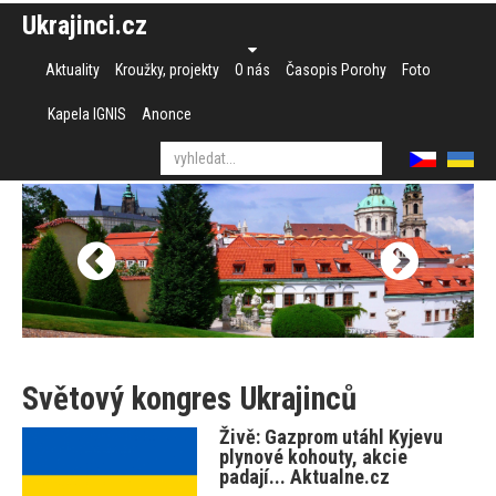
Ukrajinci.cz
Aktuality
Kroužky, projekty
O nás
Časopis Porohy
Foto
Kapela IGNIS
Anonce
Světový kongres Ukrajinců
Živě: Gazprom utáhl Kyjevu
plynové kohouty, akcie
padají... Aktualne.cz