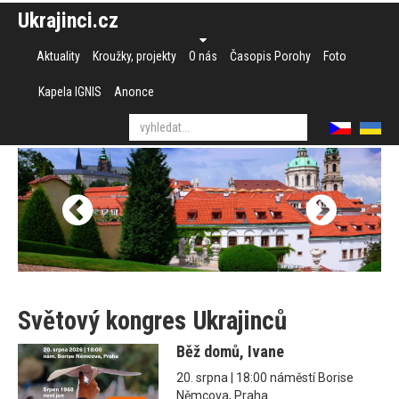
Ukrajinci.cz
Aktuality
Kroužky, projekty
O nás
Časopis Porohy
Foto
Kapela IGNIS
Anonce
Světový kongres Ukrajinců
Běž domů, Ivane
20. srpna | 18:00 náměstí Borise
Němcova, Praha