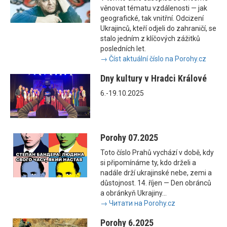
věnovat tématu vzdálenosti — jak
geografické, tak vnitřní. Odcizení
Ukrajinců, kteří odjeli do zahraničí, se
stalo jedním z klíčových zážitků
posledních let.
→ Číst aktuální číslo na Porohy.cz
Dny kultury v Hradci Králové
6.-19.10.2025
Porohy 07.2025
Toto číslo Prahů vychází v době, kdy
si připomínáme ty, kdo drželi a
nadále drží ukrajinské nebe, zemi a
důstojnost. 14. říjen — Den obránců
a obránkyň Ukrajiny...
→ Читати на Porohy.cz
Porohy 6.2025