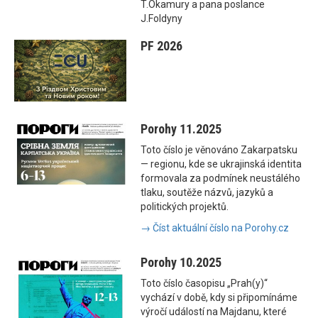
T.Okamury a pana poslance
J.Foldyny
PF 2026
Porohy 11.2025
Toto číslo je věnováno Zakarpatsku
— regionu, kde se ukrajinská identita
formovala za podmínek neustálého
tlaku, soutěže názvů, jazyků a
politických projektů.
→ Číst aktuální číslo na Porohy.cz
Porohy 10.2025
Toto číslo časopisu „Prah(y)“
vychází v době, kdy si připomínáme
výročí událostí na Majdanu, které