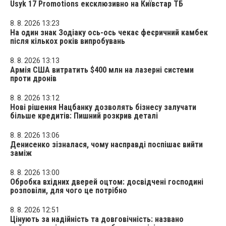
Usyk 17 Promotions ексклюзивно на Київстар ТБ
8. 8. 2026 13:23
На один знак Зодіаку ось-ось чекає феєричний камбек
після кількох років випробувань
8. 8. 2026 13:13
Армія США витратить $400 млн на лазерні системи
проти дронів
8. 8. 2026 13:12
Нові рішення Нацбанку дозволять бізнесу залучати
більше кредитів: Пишний розкрив деталі
8. 8. 2026 13:06
Денисенко зізналася, чому насправді поспішає вийти
заміж
8. 8. 2026 13:00
Обробка вхідних дверей оцтом: досвідчені господині
розповіли, для чого це потрібно
8. 8. 2026 12:51
Цінують за надійність та довговічність: названо