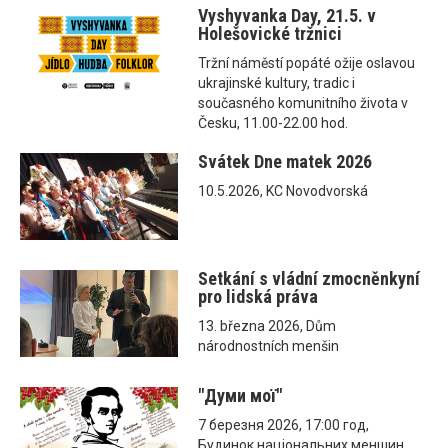
Vyshyvanka Day, 21.5. v
Holešovické tržnici
Tržní náměstí popáté ožije oslavou
ukrajinské kultury, tradic i
současného komunitního života v
Česku, 11.00-22.00 hod.
Svátek Dne matek 2026
10.5.2026, KC Novodvorská
Setkání s vládní zmocněnkyní
pro lidská práva
13. března 2026, Dům
národnostních menšin
"Думи мої"
7 березня 2026, 17:00 год,
Будинок національних меншин,