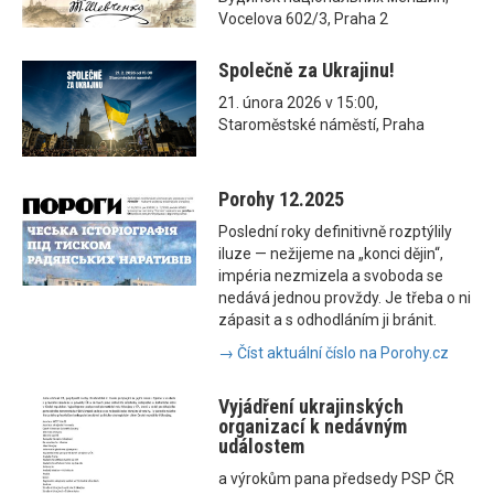
Vocelova 602/3, Praha 2
Společně za Ukrajinu!
21. února 2026 v 15:00,
Staroměstské náměstí, Praha
Porohy 12.2025
Poslední roky definitivně rozptýlily
iluze — nežijeme na „konci dějin“,
impéria nezmizela a svoboda se
nedává jednou provždy. Je třeba o ni
zápasit a s odhodláním ji bránit.
→ Číst aktuální číslo na Porohy.cz
Vyjádření ukrajinských
organizací k nedávným
událostem
a výrokům pana předsedy PSP ČR