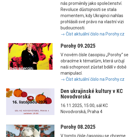
nás proměnily jako společenství.
Revoluce důstojnosti se stala
momentem, kdy Ukrajinci nahlas
prohlásili své právo na vlastní vizi
budoucnosti.
→ Číst aktuální číslo na Porohy.cz
Porohy 09.2025
V novém čísle časopisu „Porohy“ se
obracíme k tématům, která určují
naši schopnost zůstat bdělí v době
manipulací.
→ Číst aktuální číslo na Porohy.cz
Den ukrajinské kultury v KC
Novodvorská
16.11.2025, 15:00, sál KC
Novodvorská, Praha 4
Porohy 08.2025
V tomto čísle časopisu se chceme