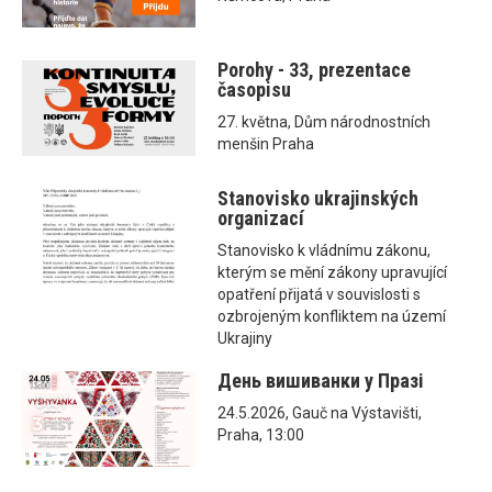
Porohy - 33, prezentace
časopisu
27. května, Dům národnostních
menšin Praha
Stanovisko ukrajinských
organizací
Stanovisko k vládnímu zákonu,
kterým se mění zákony upravující
opatření přijatá v souvislosti s
ozbrojeným konfliktem na území
Ukrajiny
День вишиванки у Празі
24.5.2026, Gauč na Výstavišti,
Praha, 13:00