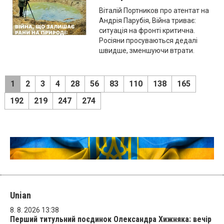
Віталій Портников про атентат на
Андрія Парубія, Війна триває:
ситуація на фронті критична.
Росіяни просуваються дедалі
швидше, зменшуючи втрати.
1
2
3
4
28
56
83
110
138
165
192
219
247
274
Unian
8. 8. 2026 13:38
Перший титульний поєдинок Олександра Хижняка: вечір