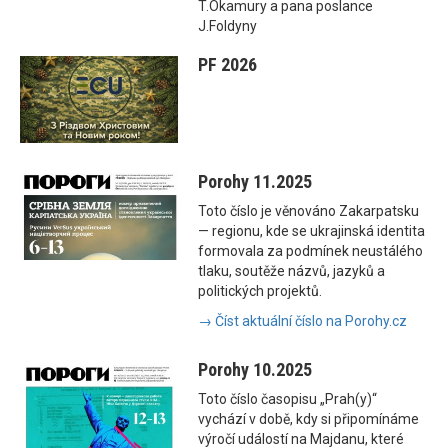
T.Okamury a pana poslance
J.Foldyny
PF 2026
Porohy 11.2025
Toto číslo je věnováno Zakarpatsku
— regionu, kde se ukrajinská identita
formovala za podmínek neustálého
tlaku, soutěže názvů, jazyků a
politických projektů.
→ Číst aktuální číslo na Porohy.cz
Porohy 10.2025
Toto číslo časopisu „Prah(y)“
vychází v době, kdy si připomínáme
výročí událostí na Majdanu, které