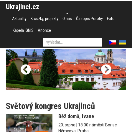
Ukrajinci.cz
Aktuality
Kroužky, projekty
O nás
Časopis Porohy
Foto
Kapela IGNIS
Anonce
Světový kongres Ukrajinců
Běž domů, Ivane
20. srpna | 18:00 náměstí Borise
Němcova, Praha