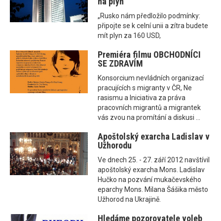
na plyn
„Rusko nám předložilo podmínky:
připojte se k celní unii a zítra budete
mít plyn za 160 USD,
Premiéra filmu OBCHODNÍCI
SE ZDRAVÍM
Konsorcium nevládních organizací
pracujících s migranty v ČR, Ne
rasismu a Iniciativa za práva
pracovních migrantů a migrantek
vás zvou na promítání a diskusi ...
Apoštolský exarcha Ladislav v
Užhorodu
Ve dnech 25. - 27. září 2012 navštívil
apoštolský exarcha Mons. Ladislav
Hučko na pozvání mukačevského
eparchy Mons. Milana Šášika město
Užhorod na Ukrajině.
Hledáme pozorovatele voleb