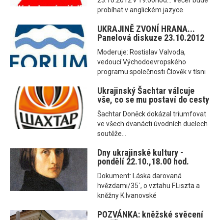
23.10.2012 v 19:00hod... Večer bude
probíhat v anglickém jazyce.
UKRAJINĚ ZVONÍ HRANA...
Panelová diskuze 23.10.2012
Moderuje: Rostislav Valvoda,
vedoucí Východoevropského
programu společnosti Člověk v tísni
Ukrajinský Šachtar válcuje
vše, co se mu postaví do cesty
Šachtar Doněck dokázal triumfovat
ve všech dvanácti úvodních duelech
soutěže...
Dny ukrajinské kultury -
pondělí 22.10.,18.00 hod.
Dokument: Láska darovaná
hvězdami/35´, o vztahu F.Liszta a
kněžny K.Ivanovské
POZVÁNKA: kněžské svěcení