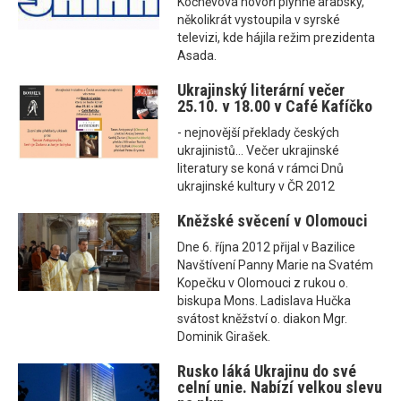
Kočněvová hovoří plynně arabsky,
několikrát vystoupila v syrské
televizi, kde hájila režim prezidenta
Asada.
Ukrajinský literární večer
25.10. v 18.00 v Café Kafíčko
- nejnovější překlady českých
ukrajinistů... Večer ukrajinské
literatury se koná v rámci Dnů
ukrajinské kultury v ČR 2012
Kněžské svěcení v Olomouci
Dne 6. října 2012 přijal v Bazilice
Navštívení Panny Marie na Svatém
Kopečku v Olomouci z rukou o.
biskupa Mons. Ladislava Hučka
svátost kněžství o. diakon Mgr.
Dominik Girašek.
Rusko láká Ukrajinu do své
celní unie. Nabízí velkou slevu