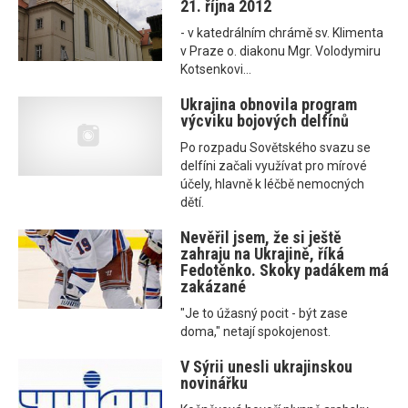
21. října 2012
- v katedrálním chrámě sv. Klimenta
v Praze o. diakonu Mgr. Volodymiru
Kotsenkovi...
Ukrajina obnovila program
výcviku bojových delfínů
Po rozpadu Sovětského svazu se
delfíni začali využívat pro mírové
účely, hlavně k léčbě nemocných
dětí.
Nevěřil jsem, že si ještě
zahraju na Ukrajině, říká
Fedotěnko. Skoky padákem má
zakázané
"Je to úžasný pocit - být zase
doma," netají spokojenost.
V Sýrii unesli ukrajinskou
novinářku