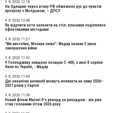
9. 8. 2026 12:18
На Одещині через атаку РФ обмежено рух до пунктів
пропуску з Молдовою, – ДПСУ
9. 8. 2026 12:08
Як відучити кота залазити на стіл: власники поділилися
ефективними методами
9. 8. 2026 11:57
"Ми вистоїмо, Москва ляже": Мадяр назвав 5 умов
завершення війни
9. 8. 2026 11:43
У Геленджику знищено позицію С-400, з якої 8 серпня
били по Україні, - Мадяр
9. 8. 2026 11:40
Дві океанічні аномалії можуть вплинути на зиму 2026–
2027 років у Європі
9. 8. 2026 11:38
Новий фільм Marvel б’є рекорд за рекордом - він уже
став головним хітом 2026 року