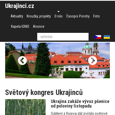
Ukrajinci.cz
Aktuality
Kroužky, projekty
O nás
Časopis Porohy
Foto
Kapela IGNIS
Anonce
Světový kongres Ukrajinců
Ukrajina zakáže vývoz pšenice
od poloviny listopadu
Sdělení z Kyjeva dál zvýšilo světové