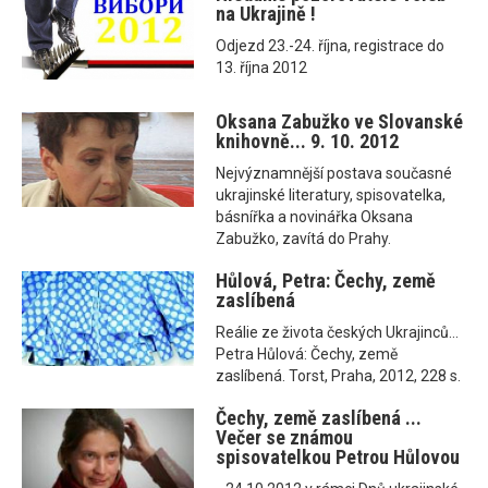
na Ukrajině !
Odjezd 23.-24. října, registrace do
13. října 2012
Oksana Zabužko ve Slovanské
knihovně... 9. 10. 2012
Nejvýznamnější postava současné
ukrajinské literatury, spisovatelka,
básnířka a novinářka Oksana
Zabužko, zavítá do Prahy.
Hůlová, Petra: Čechy, země
zaslíbená
Reálie ze života českých Ukrajinců...
Petra Hůlová: Čechy, země
zaslíbená. Torst, Praha, 2012, 228 s.
Čechy, země zaslíbená ...
Večer se známou
spisovatelkou Petrou Hůlovou