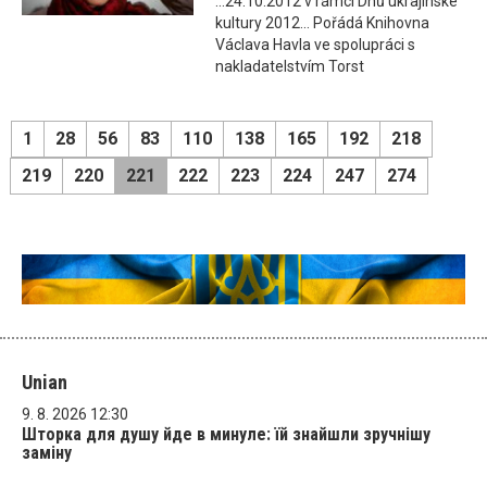
...24.10.2012 v rámci Dnů ukrajinské
kultury 2012... Pořádá Knihovna
Václava Havla ve spolupráci s
nakladatelstvím Torst
1
28
56
83
110
138
165
192
218
219
220
221
222
223
224
247
274
Unian
9. 8. 2026 12:30
Шторка для душу йде в минуле: їй знайшли зручнішу
заміну