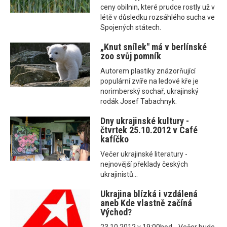
ceny obilnin, které prudce rostly už v
létě v důsledku rozsáhlého sucha ve
Spojených státech.
„Knut snílek" má v berlínské
zoo svůj pomník
Autorem plastiky znázorňující
populární zvíře na ledové kře je
norimberský sochař, ukrajinský
rodák Josef Tabachnyk.
Dny ukrajinské kultury -
čtvrtek 25.10.2012 v Café
kafíčko
Večer ukrajinské literatury -
nejnovější překlady českých
ukrajinistů...
Ukrajina blízká i vzdálená
aneb Kde vlastně začíná
Východ?