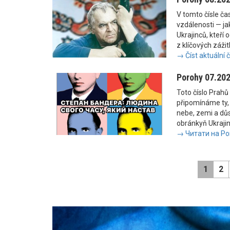
V tomto čísle č
vzdálenosti — jak
Ukrajinců, kteří 
z klíčových zážit
→ Číst aktuální 
Porohy 07.20
Toto číslo Prahů 
připomínáme ty, 
nebe, zemi a důs
obránkyň Ukrajiny
→ Читати на Po
1
2