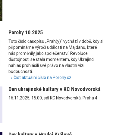
Porohy 10.2025
Toto číslo časopisu „Prah(y)“ vychází v době, kdy si
připomínáme výročí událostí na Majdanu, které
nás proměnily jako společenství. Revoluce
důstojnosti se stala momentem, kdy Ukrajinci
nahlas prohlásili své právo na vlastní vizi
budoucnosti.
→ Číst aktuální číslo na Porohy.cz
Den ukrajinské kultury v KC Novodvorská
16.11.2025, 15:00, sál KC Novodvorská, Praha 4
Dny kultury v Hradci Králové