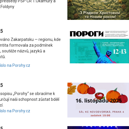
 předsedy PSP ČR T.Okamury a
.Foldyny
25
nováno Zakarpatsku — regionu, kde
dentita formovala za podmínek
, soutěže názvů, jazyků a
ktů.
číslo na Porohy.cz
25
asopisu „Porohy“ se obracíme k
rčují naši schopnost zůstat bdělí
í.
číslo na Porohy.cz
25