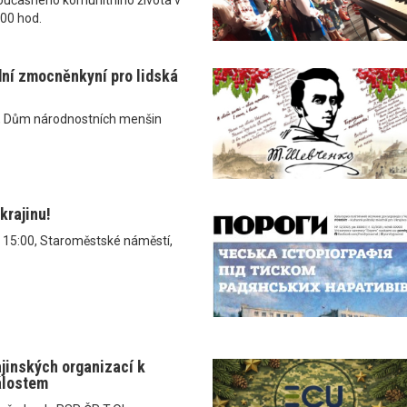
.00 hod.
dní zmocněnkyní pro lidská
, Dům národnostních menšin
krajinu!
v 15:00, Staroměstské náměstí,
ajinských organizací k
álostem