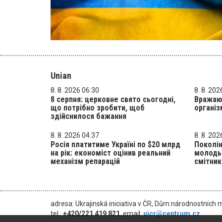
Unian
8. 8. 2026 06:30
8. 8. 202
8 серпня: церковне свято сьогодні,
Вражают
що потрібно зробити, щоб
організ
здійснилося бажання
8. 8. 2026 04:37
8. 8. 202
Росія платитиме Україні по $20 млрд
Поколін
на рік: економіст оцінив реальний
молодь 
механізм репарацій
смітник
adresa: Ukrajinská iniciativa v ČR, Dům národnostních 
tel.:
+420/221 419 821
, email:
uicr@centrum.cz