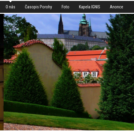
O nás
Časopis Porohy
Foto
Kapela IGNIS
Anonce