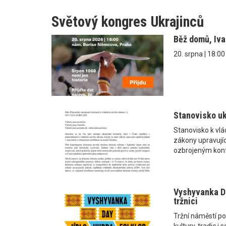
Světový kongres Ukrajinců
Běž domů, Iv
20. srpna | 18:0
Stanovisko uk
Stanovisko k vl
zákony upravující
ozbrojeným konf
Vyshyvanka Da
tržnici
Tržní náměstí po
kultury, tradic 