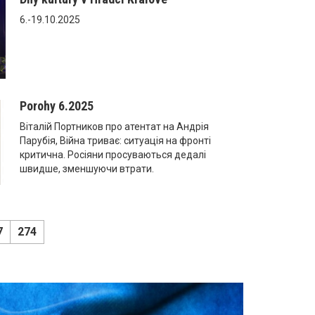
6.-19.10.2025
Porohy 6.2025
Віталій Портников про атентат на Андрія
Парубія, Війна триває: ситуація на фронті
критична. Росіяни просуваються дедалі
швидше, зменшуючи втрати.
7
274