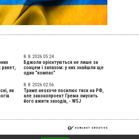
8. 8. 2026 05:24
рних
Бджоли орієнтуються не лише за
 ракет,
сонцем і запахом: у них знайшли ще
один "компас"
8. 8. 2026 02:56
сні, як
Трамп неохоче посилює тиск на РФ,
логів
але законопроект Грема змусить
його вжити заходів, - WSJ