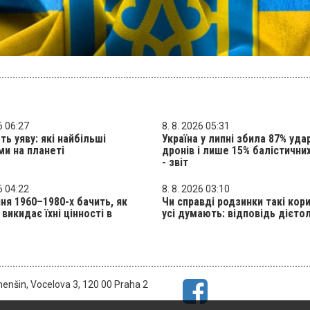
6 06:27
8. 8. 2026 05:31
ь уяву: які найбільші
Україна у липні збила 87% уда
ми на планеті
дронів і лише 15% балістичних
- звіт
6 04:22
8. 8. 2026 03:10
ня 1960–1980-х бачить, як
Чи справді родзинки такі кори
викидає їхні цінності в
усі думають: відповідь дієто
menšin, Vocelova 3, 120 00 Praha 2