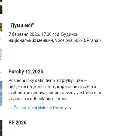
"Думи мої"
7 березня 2026, 17:00 год, Будинок
національних меншин, Vocelova 602/3, Praha 2
Porohy 12.2025
Poslední roky definitivně rozptýlily iluze —
nežijeme na „konci dějin“, impéria nezmizela a
svoboda se nedává jednou provždy. Je třeba o ni
zápasit a s odhodláním ji bránit.
→ Číst aktuální číslo na Porohy.cz
PF 2026