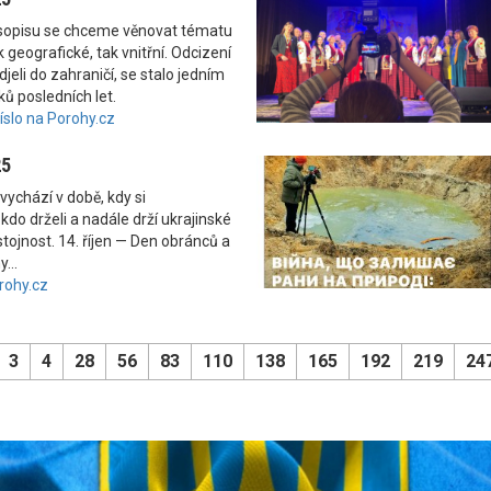
asopisu se chceme věnovat tématu
 geografické, tak vnitřní. Odcizení
odjeli do zahraničí, se stalo jedním
ků posledních let.
číslo na Porohy.cz
25
vychází v době, kdy si
kdo drželi a nadále drží ukrajinské
tojnost. 14. říjen — Den obránců a
...
rohy.cz
3
4
28
56
83
110
138
165
192
219
24