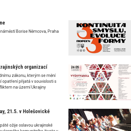
ane
0 náměstí Borise Němcova, Praha
rajinských organizací
ádnímu zákonu, kterým se mění
 opatření přijatá v souvislosti s
liktem na území Ukrajiny
y, 21.5. v Holešovické
páté ožije oslavou ukrajinské
i současného komunitního života v