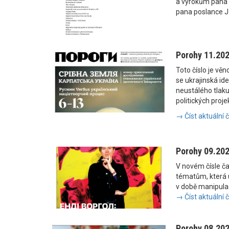
a výrokům pana
pana poslance J
Porohy 11.20
Toto číslo je vě
se ukrajinská i
neustálého tlaku
politických proje
→ Číst aktuální 
Porohy 09.20
V novém čísle č
tématům, která u
v době manipulac
→ Číst aktuální 
Porohy 08.20