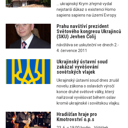
... ukrajinský Krym zřejmě vydal
nejstarší důkaz o existenci Homo
sapiens sapiens na území Evropy.
Prahu navštíví prezident
Světového kongresu Ukrajinců
(SKU) Jevhen Čolij
návštěva se uskuteční ve dnech 2.-
4. července 2011
Ukrajinský ústavní soud
zakázal vyvěšování
sovětských vlajek
Ukrajinský ústavní soud dnes zrušil
novelu zákona o oslavách výročí
konce druhé světové války, který
nařizoval vyvěšovat během oslav
kromě ukrajinské i sovětskou vlajku.
Hradišťan hraje pro
Kmotrovství o.p.s
23. 6. v 19:00 hodin... Výtěžek