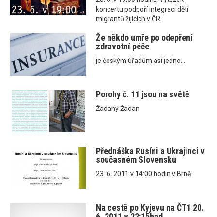
koncertu podpoří integraci dětí
migrantů žijících v ČR
Že někdo umře po odepření
zdravotní péče
je českým úřadům asi jedno...
Porohy č. 11 jsou na světě
Žádaný Žadan
Přednáška Rusíni a Ukrajinci v
současném Slovensku
23. 6. 2011 v 14:00 hodin v Brně
Na cestě po Kyjevu na ČT1 20.
6. 2011 v 22:15hod