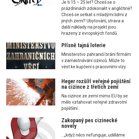
Je ti 15 – 25 let? Chceš se o
prázdninách zdokonalit v angličtině?
Chceš se setkat s mladými lidmi z
jiných zemí? Ubytování, strava a
další náklady na projekt jsou
hrazeny z evropských fondů.
Přísně tajná loterie
Ministerstvo zahraničí brání firmám
v zaměstnávání cizinců. Může to
vést ke kupčení s pracovními vízy
Heger rozšíří veřejné pojištění
na cizince z třetích zemí
Na cizince ze zemí mimo EU by se
mělo vztahovat veřejné zdravotní
pojišťění...
Zakopaný pes cizinecké
novely
...„když něco nefunguje, uděláme