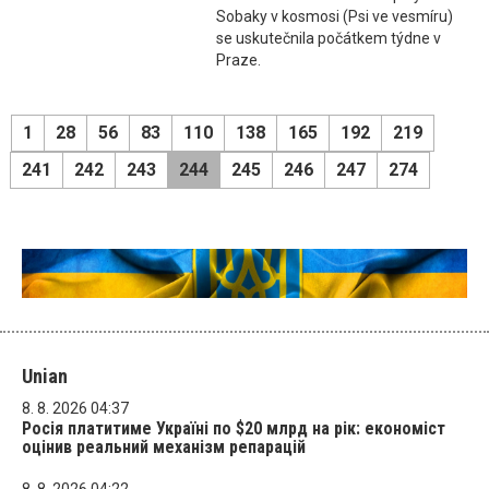
Sobaky v kosmosi (Psi ve vesmíru)
se uskutečnila počátkem týdne v
Praze.
1
28
56
83
110
138
165
192
219
241
242
243
244
245
246
247
274
Unian
8. 8. 2026 04:37
Росія платитиме Україні по $20 млрд на рік: економіст
оцінив реальний механізм репарацій