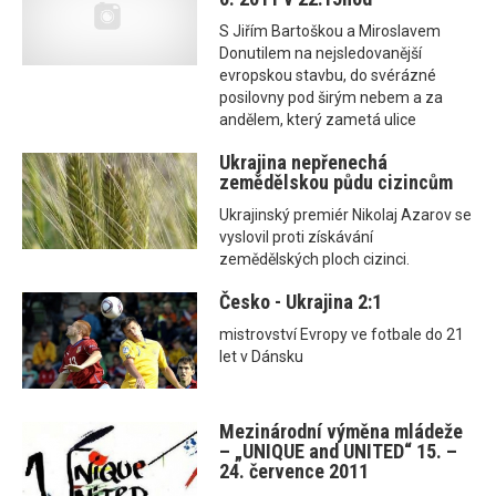
S Jiřím Bartoškou a Miroslavem
Donutilem na nejsledovanější
evropskou stavbu, do svérázné
posilovny pod širým nebem a za
andělem, který zametá ulice
Ukrajina nepřenechá
zemědělskou půdu cizincům
Ukrajinský premiér Nikolaj Azarov se
vyslovil proti získávání
zemědělských ploch cizinci.
Česko - Ukrajina 2:1
mistrovství Evropy ve fotbale do 21
let v Dánsku
Mezinárodní výměna mládeže
– „UNIQUE and UNITED“ 15. –
24. července 2011