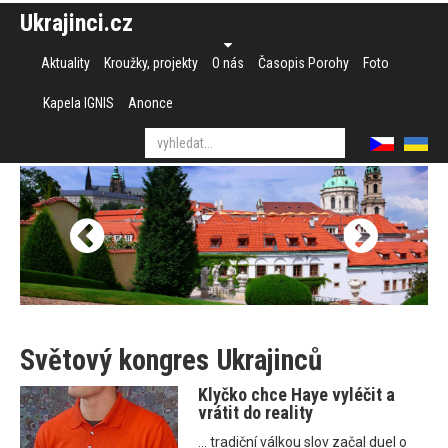
Ukrajinci.cz
Aktuality
Kroužky, projekty
O nás
Časopis Porohy
Foto
Kapela IGNIS
Anonce
Světový kongres Ukrajinců
Klyčko chce Haye vyléčit a
vrátit do reality
... tradiční válkou slov začal duel o