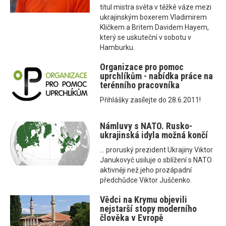
titul mistra světa v těžké váze mezi
ukrajinským boxerem Vladimirem
Kličkem a Britem Davidem Hayem,
který se uskuteční v sobotu v
Hamburku.
Organizace pro pomoc
uprchlíkům - nabídka práce na
terénního pracovníka
Přihlášky zasílejte do 28.6.2011!
Námluvy s NATO. Rusko-
ukrajinská idyla možná končí
... proruský prezident Ukrajiny Viktor
Janukovyč usiluje o sblížení s NATO
aktivněji než jeho prozápadní
předchůdce Viktor Juščenko.
Vědci na Krymu objevili
nejstarší stopy moderního
člověka v Evropě