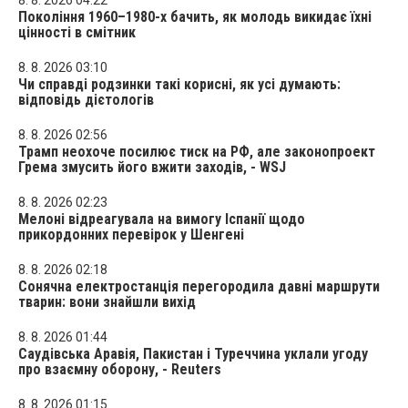
8. 8. 2026 04:22
Покоління 1960–1980-х бачить, як молодь викидає їхні
цінності в смітник
8. 8. 2026 03:10
Чи справді родзинки такі корисні, як усі думають:
відповідь дієтологів
8. 8. 2026 02:56
Трамп неохоче посилює тиск на РФ, але законопроект
Грема змусить його вжити заходів, - WSJ
8. 8. 2026 02:23
Мелоні відреагувала на вимогу Іспанії щодо
прикордонних перевірок у Шенгені
8. 8. 2026 02:18
Сонячна електростанція перегородила давні маршрути
тварин: вони знайшли вихід
8. 8. 2026 01:44
Саудівська Аравія, Пакистан і Туреччина уклали угоду
про взаємну оборону, - Reuters
8. 8. 2026 01:15