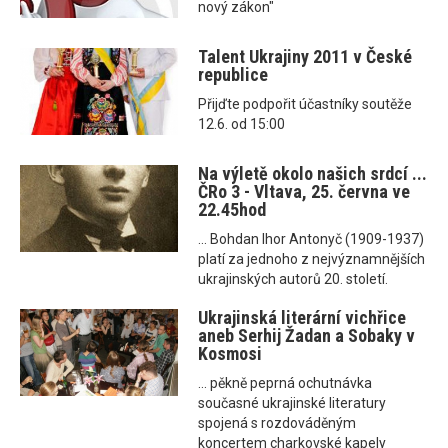
nový zákon"
Talent Ukrajiny 2011 v České
republice
Přijďte podpořit účastníky soutěže
12.6. od 15:00
Na výletě okolo našich srdcí ...
ČRo 3 - Vltava, 25. června ve
22.45hod
... Bohdan Ihor Antonyč (1909-1937)
platí za jednoho z nejvýznamnějších
ukrajinských autorů 20. století.
Ukrajinská literární vichřice
aneb Serhij Žadan a Sobaky v
Kosmosi
... pěkně peprná ochutnávka
současné ukrajinské literatury
spojená s rozdováděným
koncertem charkovské kapely