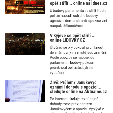
opět střílí... online na Idnes.cz
U budovy parlamentu se střílí. Podle
policie napadli ostrahu budovy
agresivní demonstranti, opozice viní
naopak těžkooděnce.
V Kyjevě se opět střílí ...
online LIDOVKY.CZ
Útočníci se prý pokusili proniknout
do sněmovny, na místě jsou zranění.
Podle opozice se naopak do
parlamentní budovy pokusili
proniknout policisté, byli ale
vytlačeni.
Živě: Průlom? Janukovyč
oznámil dohodu s opozicí...
sledujte online na Aktualne.cz
Po internetu koluje text údajné
dohody mezi prezidentem
Janukovyčem a opozicí. Vyplývá z