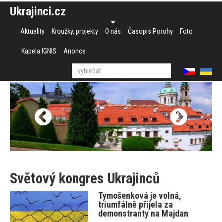
Ukrajinci.cz
Aktuality
Kroužky, projekty
O nás
Časopis Porohy
Foto
Kapela IGNIS
Anonce
Světový kongres Ukrajinců
Tymošenková je volná,
triumfálně přijela za
demonstranty na Majdan