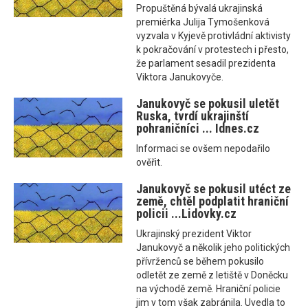
Propuštěná bývalá ukrajinská
premiérka Julija Tymošenková
vyzvala v Kyjevě protivládní aktivisty
k pokračování v protestech i přesto,
že parlament sesadil prezidenta
Viktora Janukovyče.
Janukovyč se pokusil uletět
Ruska, tvrdí ukrajinští
pohraničníci ... Idnes.cz
Informaci se ovšem nepodařilo
ověřit.
Janukovyč se pokusil utéct ze
země, chtěl podplatit hraniční
policii ...Lidovky.cz
Ukrajinský prezident Viktor
Janukovyč a několik jeho politických
přívrženců se během pokusilo
odletět ze země z letiště v Doněcku
na východě země. Hraniční policie
jim v tom však zabránila. Uvedla to