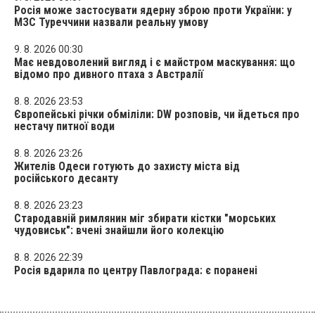
Росія може застосувати ядерну зброю проти України: у
МЗС Туреччини назвали реальну умову
9. 8. 2026 00:30
Має невдоволений вигляд і є майстром маскування: що
відомо про дивного птаха з Австралії
8. 8. 2026 23:53
Європейські річки обміліли: DW розповів, чи йдеться про
нестачу питної води
8. 8. 2026 23:26
Жителів Одеси готують до захисту міста від
російського десанту
8. 8. 2026 23:23
Стародавній римлянин міг збирати кістки "морських
чудовиськ": вчені знайшли його колекцію
8. 8. 2026 22:39
Росія вдарила по центру Павлограда: є поранені