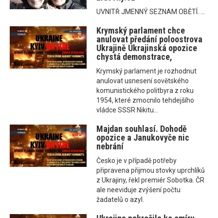
UVNITŘ JMENNÝ SEZNAM OBĚTÍ. ...
Krymský parlament chce
anulovat předání poloostrova
Ukrajině Ukrajinská opozice
chystá demonstrace,
Krymský parlament je rozhodnut
anulovat usnesení sovětského
komunistického politbyra z roku
1954, které zmocnilo tehdejšího
vládce SSSR Nikitu...
Majdan souhlasí. Dohodě
opozice a Janukovyče nic
nebrání
Česko je v případě potřeby
připravena přijmou stovky uprchlíků
z Ukrajiny, řekl premiér Sobotka. ČR
ale neeviduje zvýšení počtu
žadatelů o azyl.