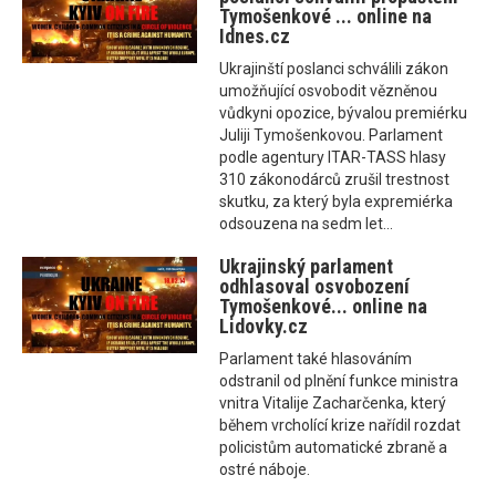
Tymošenkové ... online na
Idnes.cz
Ukrajinští poslanci schválili zákon
umožňující osvobodit vězněnou
vůdkyni opozice, bývalou premiérku
Juliji Tymošenkovou. Parlament
podle agentury ITAR-TASS hlasy
310 zákonodárců zrušil trestnost
skutku, za který byla expremiérka
odsouzena na sedm let...
Ukrajinský parlament
odhlasoval osvobození
Tymošenkové... online na
Lidovky.cz
Parlament také hlasováním
odstranil od plnění funkce ministra
vnitra Vitalije Zacharčenka, který
během vrcholící krize nařídil rozdat
policistům automatické zbraně a
ostré náboje.