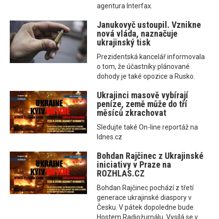
agentura Interfax.
Janukovyč ustoupil. Vznikne
nová vláda, naznačuje
ukrajinský tisk
Prezidentská kancelář informovala
o tom, že účastníky plánované
dohody je také opozice a Rusko.
Ukrajinci masově vybírají
peníze, země může do tří
měsíců zkrachovat
Sledujte také On-line reportáž na
Idnes.cz
Bohdan Rajčinec z Ukrajinské
iniciativy v Praze na
ROZHLAS.CZ
Bohdan Rajčinec pochází z třetí
generace ukrajinské diaspory v
Česku. V pátek dopoledne bude
Hostem Radiožurnálu. Vysílá se v