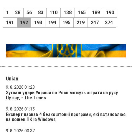
1
28
56
83
110
138
165
189
190
191
192
193
194
195
219
247
274
Unian
9. 8. 2026 01:23
Зухвалі удари України по Росії можуть зіграти на руку
Путіну, - The Times
9. 8. 2026 01:15
Експерт назвав 4 безкоштовні програми, які встановлює
на кожен ПК із Windows
9. 8. 2026 00:37