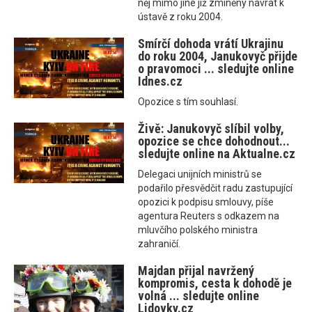
něj mimo jiné již zmíněný návrat k
ústavě z roku 2004.
Smírčí dohoda vrátí Ukrajinu
do roku 2004, Janukovyč přijde
o pravomoci ... sledujte online
Idnes.cz
Opozice s tím souhlasí.
Živě: Janukovyč slíbil volby,
opozice se chce dohodnout...
sledujte online na Aktualne.cz
Delegaci unijních ministrů se
podařilo přesvědčit radu zastupující
opozici k podpisu smlouvy, píše
agentura Reuters s odkazem na
mluvčího polského ministra
zahraničí.
Majdan přijal navržený
kompromis, cesta k dohodě je
volná ... sledujte online
Lidovky.cz