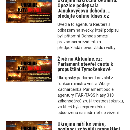
Ukrajina nakročila ke smíru.
Opozice podepsala
Janukovyčovu dohodu ...
sledujte online Idnes.cz
Uvedla to agentura Reuters s
odkazem na svědky, kteří podpisu
byli přítomni. Dohoda omezí
pravomoci prezidenta a
předpokládá novou vládu i volby.
Živě na Aktualne.cz:
Parlament otevřel cestu k
propuštění Tymošenkové
Ukrajinský parlament odvolal z
funkce ministra vnitra Vitalije
Zacharčenka. Parlament podle
agentury ITAR-TASS hlasy 310
zákonodárců zrušil trestnost skutku,
za který byla expremiérka
odsouzena na sedm let do vězení.
Ukrajina míří ke smíru,
poslanci schválili propuštění