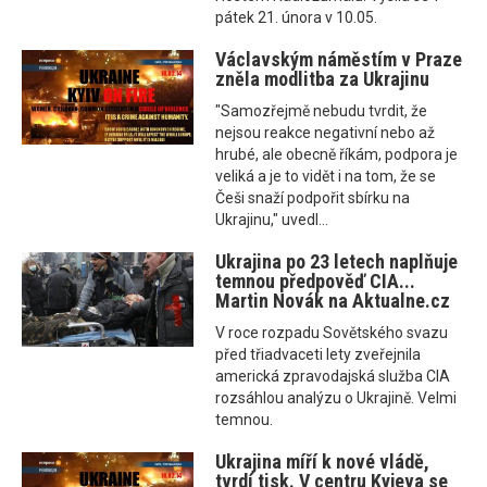
pátek 21. února v 10.05.
Václavským náměstím v Praze
zněla modlitba za Ukrajinu
"Samozřejmě nebudu tvrdit, že
nejsou reakce negativní nebo až
hrubé, ale obecně říkám, podpora je
veliká a je to vidět i na tom, že se
Češi snaží podpořit sbírku na
Ukrajinu," uvedl...
Ukrajina po 23 letech naplňuje
temnou předpověď CIA...
Martin Novák na Aktualne.cz
V roce rozpadu Sovětského svazu
před třiadvaceti lety zveřejnila
americká zpravodajská služba CIA
rozsáhlou analýzu o Ukrajině. Velmi
temnou.
Ukrajina míří k nové vládě,
tvrdí tisk. V centru Kyjeva se