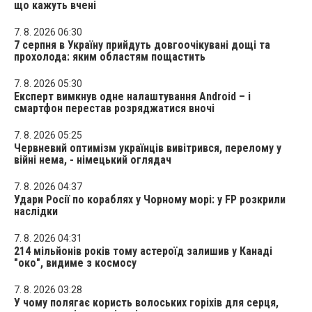
що кажуть вчені
7. 8. 2026 06:30
7 серпня в Україну прийдуть довгоочікувані дощі та
прохолода: яким областям пощастить
7. 8. 2026 05:30
Експерт вимкнув одне налаштування Android – і
смартфон перестав розряджатися вночі
7. 8. 2026 05:25
Червневий оптимізм українців вивітрився, перелому у
війні нема, - німецький оглядач
7. 8. 2026 04:37
Удари Росії по кораблях у Чорному морі: у FP розкрили
наслідки
7. 8. 2026 04:31
214 мільйонів років тому астероїд залишив у Канаді
"око", видиме з космосу
7. 8. 2026 03:28
У чому полягає користь волоських горіхів для серця,