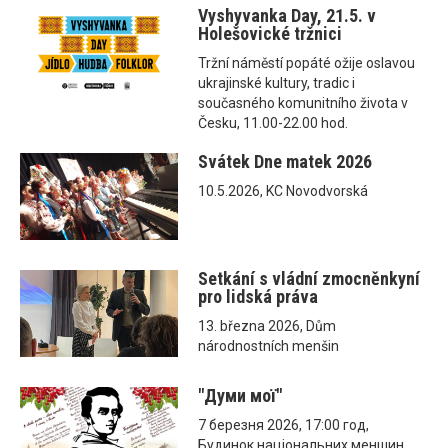
Vyshyvanka Day, 21.5. v
Holešovické tržnici
Tržní náměstí popáté ožije oslavou
ukrajinské kultury, tradic i
současného komunitního života v
Česku, 11.00-22.00 hod.
Svátek Dne matek 2026
10.5.2026, KC Novodvorská
Setkání s vládní zmocněnkyní
pro lidská práva
13. března 2026, Dům
národnostních menšin
"Думи мої"
7 березня 2026, 17:00 год,
Будинок національних меншин,