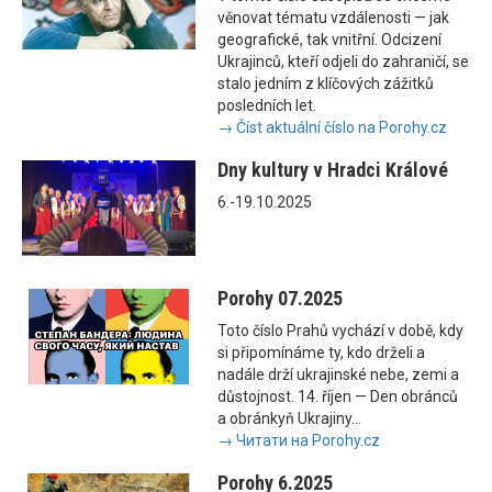
věnovat tématu vzdálenosti — jak
geografické, tak vnitřní. Odcizení
Ukrajinců, kteří odjeli do zahraničí, se
stalo jedním z klíčových zážitků
posledních let.
→ Číst aktuální číslo na Porohy.cz
Dny kultury v Hradci Králové
6.-19.10.2025
Porohy 07.2025
Toto číslo Prahů vychází v době, kdy
si připomínáme ty, kdo drželi a
nadále drží ukrajinské nebe, zemi a
důstojnost. 14. říjen — Den obránců
a obránkyň Ukrajiny...
→ Читати на Porohy.cz
Porohy 6.2025