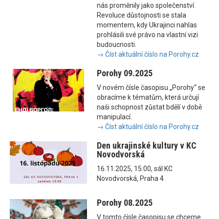
nás proměnily jako společenství.
Revoluce důstojnosti se stala
momentem, kdy Ukrajinci nahlas
prohlásili své právo na vlastní vizi
budoucnosti.
→ Číst aktuální číslo na Porohy.cz
Porohy 09.2025
V novém čísle časopisu „Porohy“ se
obracíme k tématům, která určují
naši schopnost zůstat bdělí v době
manipulací.
→ Číst aktuální číslo na Porohy.cz
Den ukrajinské kultury v KC
Novodvorská
16.11.2025, 15:00, sál KC
Novodvorská, Praha 4
Porohy 08.2025
V tomto čísle časopisu se chceme