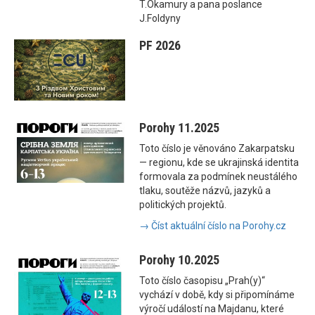
T.Okamury a pana poslance
J.Foldyny
PF 2026
Porohy 11.2025
Toto číslo je věnováno Zakarpatsku
— regionu, kde se ukrajinská identita
formovala za podmínek neustálého
tlaku, soutěže názvů, jazyků a
politických projektů.
→ Číst aktuální číslo na Porohy.cz
Porohy 10.2025
Toto číslo časopisu „Prah(y)“
vychází v době, kdy si připomínáme
výročí událostí na Majdanu, které