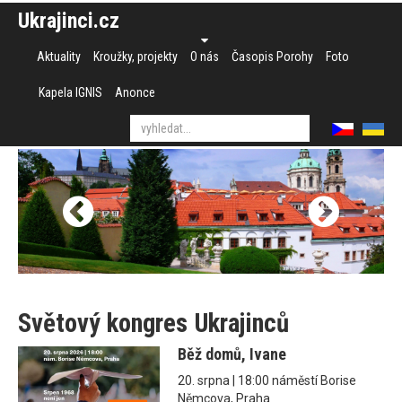
Ukrajinci.cz
Aktuality
Kroužky, projekty
O nás
Časopis Porohy
Foto
Kapela IGNIS
Anonce
Světový kongres Ukrajinců
Běž domů, Ivane
20. srpna | 18:00 náměstí Borise
Němcova, Praha