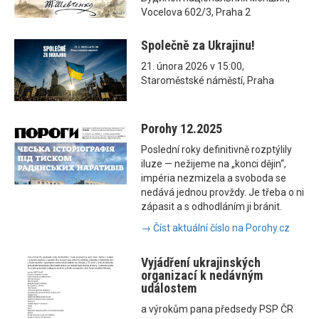
Vocelova 602/3, Praha 2
Společně za Ukrajinu!
21. února 2026 v 15:00,
Staroměstské náměstí, Praha
Porohy 12.2025
Poslední roky definitivně rozptýlily
iluze — nežijeme na „konci dějin“,
impéria nezmizela a svoboda se
nedává jednou provždy. Je třeba o ni
zápasit a s odhodláním ji bránit.
→ Číst aktuální číslo na Porohy.cz
Vyjádření ukrajinských
organizací k nedávným
událostem
a výrokům pana předsedy PSP ČR