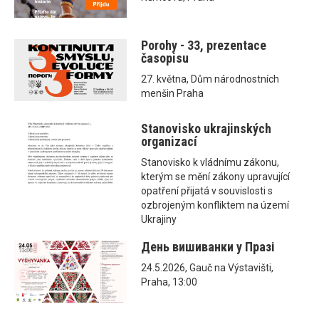
Porohy - 33, prezentace
časopisu
27. května, Dům národnostních
menšin Praha
Stanovisko ukrajinských
organizací
Stanovisko k vládnímu zákonu,
kterým se mění zákony upravující
opatření přijatá v souvislosti s
ozbrojeným konfliktem na území
Ukrajiny
День вишиванки у Празі
24.5.2026, Gauč na Výstavišti,
Praha, 13:00