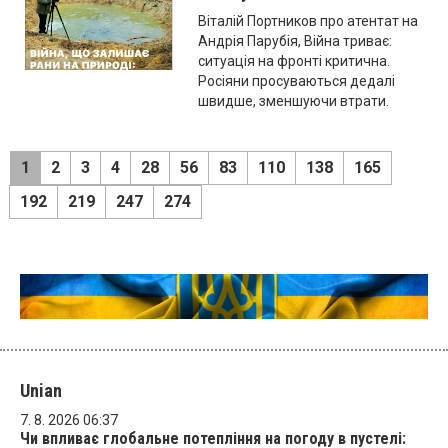
Віталій Портников про атентат на
Андрія Парубія, Війна триває:
ситуація на фронті критична.
Росіяни просуваються дедалі
швидше, зменшуючи втрати.
1
2
3
4
28
56
83
110
138
165
192
219
247
274
Unian
7. 8. 2026 06:37
Чи впливає глобальне потепління на погоду в пустелі: