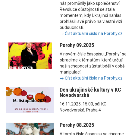
nás proměnily jako společenství.
Revoluce důstojnosti se stala
momentem, kdy Ukrajinci nahlas
prohlásili své právo na vlastní vizi
budoucnosti.
→ Číst aktuální číslo na Porohy.cz
Porohy 09.2025
V novém čísle časopisu „Porohy“ se
obracíme k tématům, která určují
naši schopnost zůstat bdělí v době
manipulací.
→ Číst aktuální číslo na Porohy.cz
Den ukrajinské kultury v KC
Novodvorská
16.11.2025, 15:00, sál KC
Novodvorská, Praha 4
Porohy 08.2025
V tomto čísle časopisu se chceme