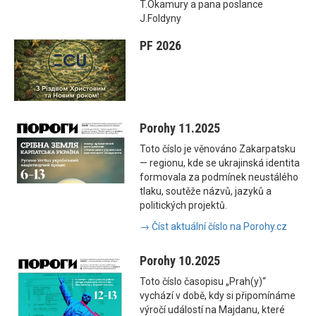
T.Okamury a pana poslance
J.Foldyny
PF 2026
Porohy 11.2025
Toto číslo je věnováno Zakarpatsku
— regionu, kde se ukrajinská identita
formovala za podmínek neustálého
tlaku, soutěže názvů, jazyků a
politických projektů.
→ Číst aktuální číslo na Porohy.cz
Porohy 10.2025
Toto číslo časopisu „Prah(y)“
vychází v době, kdy si připomínáme
výročí událostí na Majdanu, které