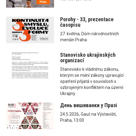
Porohy - 33, prezentace
časopisu
27. května, Dům národnostních
menšin Praha
Stanovisko ukrajinských
organizací
Stanovisko k vládnímu zákonu,
kterým se mění zákony upravující
opatření přijatá v souvislosti s
ozbrojeným konfliktem na území
Ukrajiny
День вишиванки у Празі
24.5.2026, Gauč na Výstavišti,
Praha, 13:00