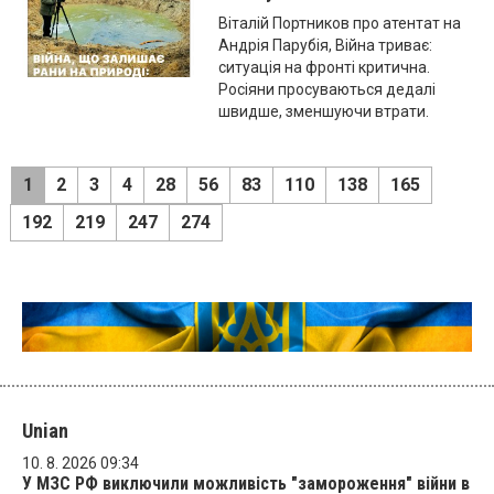
Віталій Портников про атентат на
Андрія Парубія, Війна триває:
ситуація на фронті критична.
Росіяни просуваються дедалі
швидше, зменшуючи втрати.
1
2
3
4
28
56
83
110
138
165
192
219
247
274
Unian
10. 8. 2026 09:34
У МЗС РФ виключили можливість "замороження" війни в