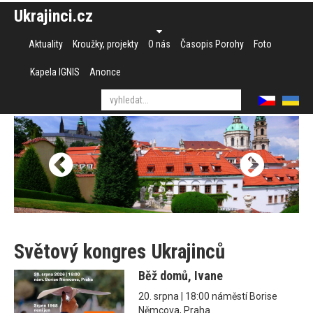
Ukrajinci.cz
Aktuality
Kroužky, projekty
O nás
Časopis Porohy
Foto
Kapela IGNIS
Anonce
Světový kongres Ukrajinců
Běž domů, Ivane
20. srpna | 18:00 náměstí Borise
Němcova, Praha