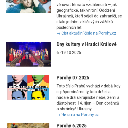
věnovat tématu vzdálenosti — jak
geografické, tak vnitřní. Odcizení
Ukrajinců, kteří odjeli do zahraničí, se
stalo jedním z klíčových zážitků
posledních let.
→ Číst aktuální číslo na Porohy.cz
Dny kultury v Hradci Králové
6.-19.10.2025
Porohy 07.2025
Toto číslo Prahů vychází v době, kdy
si připomínáme ty, kdo drželi a
nadále drží ukrajinské nebe, zemi a
důstojnost. 14. říjen — Den obránců
a obránkyň Ukrajiny...
→ Читати на Porohy.cz
Porohy 6.2025