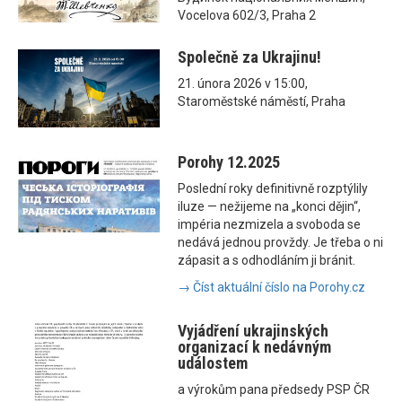
Vocelova 602/3, Praha 2
Společně za Ukrajinu!
21. února 2026 v 15:00,
Staroměstské náměstí, Praha
Porohy 12.2025
Poslední roky definitivně rozptýlily
iluze — nežijeme na „konci dějin“,
impéria nezmizela a svoboda se
nedává jednou provždy. Je třeba o ni
zápasit a s odhodláním ji bránit.
→ Číst aktuální číslo na Porohy.cz
Vyjádření ukrajinských
organizací k nedávným
událostem
a výrokům pana předsedy PSP ČR