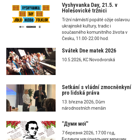
Vyshyvanka Day, 21.5. v
Holešovické tržnici
Tržní náměstí popáté ožije oslavou
ukrajinské kultury, tradic i
současného komunitního života v
Česku, 11.00-22.00 hod.
Svátek Dne matek 2026
10.5.2026, KC Novodvorská
Setkání s vládní zmocněnkyní
pro lidská práva
13. března 2026, Dům
národnostních menšin
"Думи мої"
7 березня 2026, 17:00 год,
Будинок національних меншин,