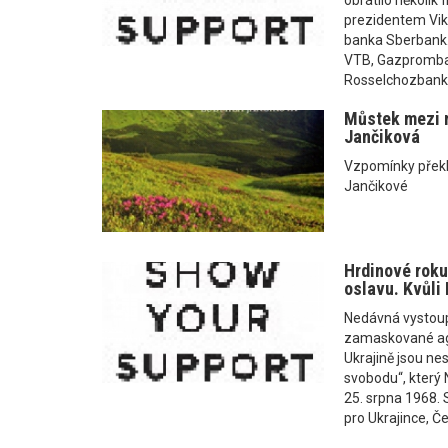
obrátilo několik
prezidentem Vik
banka Sberbank..
VTB, Gazpromba
Rosselchozbank.
Můstek mezi n
Jančiková
Vzpomínky překla
Jančikové
Hrdinové roku
oslavu. Kvůli 
Nedávná vystoup
zamaskované agr
Ukrajině jsou nes
svobodu“, který
25. srpna 1968. S
pro Ukrajince, Č