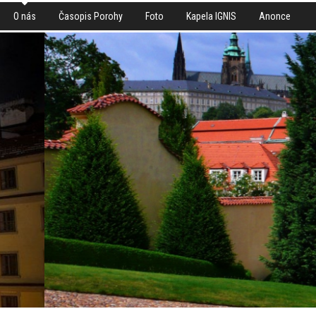
O nás
Časopis Porohy
Foto
Kapela IGNIS
Anonce