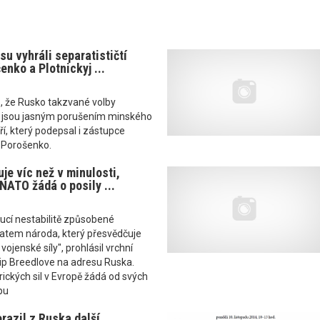
u vyhráli separatističtí
nko a Plotnickyj ...
, že Rusko takzvané volby
 jsou jasným porušením minského
ří, který podepsal i zástupce
l Porošenko.
je víc než v minulosti,
 NATO žádá o posily ...
oucí nestabilitě způsobené
atem národa, který přesvědčuje
ojenské síly", prohlásil vrchní
lip Breedlove na adresu Ruska.
rických sil v Evropě žádá od svých
pu
razil z Ruska další