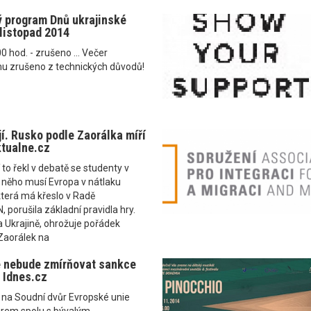
 program Dnů ukrajinské
 listopad 2014
0 hod. - zrušeno ... Večer
mu zrušeno z technických důvodů!
í. Rusko podle Zaorálka míří
ktualne.cz
 to řekl v debatě se studenty v
 něho musí Evropa v nátlaku
která má křeslo v Radě
 porušila základní pravidla hry.
na Ukrajině, ohrožuje pořádek
 Zaorálek na
e nebude zmírňovat sankce
. Idnes.cz
 na Soudní dvůr Evropské unie