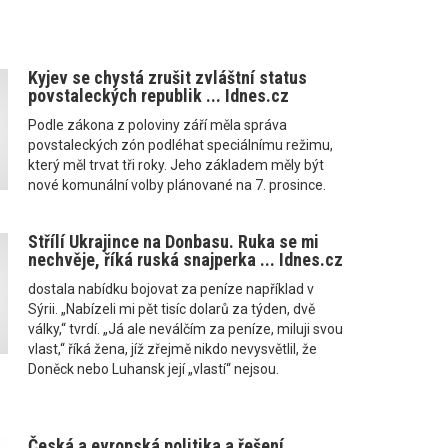
Kyjev se chystá zrušit zvláštní status
povstaleckých republik ... Idnes.cz
Podle zákona z poloviny září měla správa
povstaleckých zón podléhat speciálnímu režimu,
který měl trvat tři roky. Jeho základem měly být
nové komunální volby plánované na 7. prosince.
Střílí Ukrajince na Donbasu. Ruka se mi
nechvěje, říká ruská snajperka ... Idnes.cz
dostala nabídku bojovat za peníze například v
Sýrii. „Nabízeli mi pět tisíc dolarů za týden, dvě
války,“ tvrdí. „Já ale neválčím za peníze, miluji svou
vlast,“ říká žena, jíž zřejmě nikdo nevysvětlil, že
Doněck nebo Luhansk její „vlastí“ nejsou.
Česká a evropská politika a řešení