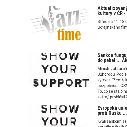
Aktualizovaný
kultury v ČR -
Středa 5.11. 18.0
ukrajinského fil
Sankce funguj
do pekel ... A
Ministr zahraničí
Užhorodu. Podle
vytrvat. "Země, 
bezpečnosti OSN,
To, co se stalo 
světa," prohlásil
Evropská uni
proti Rusku ..
Kvůli sankcím se