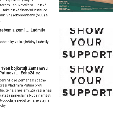
 firem spolu s bývalým
torem Janukovyčem. ... ruská
. také ruské finanční instituce
nk, Vněšekonombank (VEB) a
..
ebem a zemí ... Ludmila
datelky z ukrajinštiny Ludmily
 1968 bojkotují Zemanovu
Putinovi ... Echo24.cz
ení Miloše Zemana k špatně
esi Vladimira Putina proti
lučitelná s heslem „Za vaši a naši
 Nataša přinesla na Rudé náměstí
voboda je nedělitelná, je stejná
echy