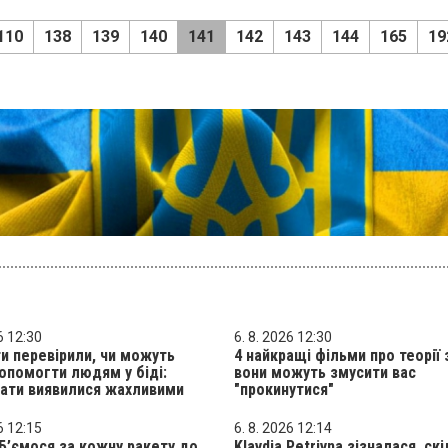
110
138
139
140
141
142
143
144
165
19
6 12:30
6. 8. 2026 12:30
и перевірили, чи можуть
4 найкращі фільми про теорії 
опомогти людям у біді:
вони можуть змусити вас
ати виявилися жахливими
"прокинутися"
6 12:15
6. 8. 2026 12:14
 Б’ємося за кожну ракету до
Klavdia Petrivna зізналася, ск