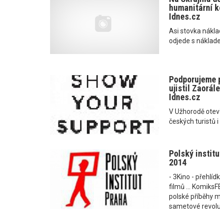
humanitární ko
Idnes.cz
Asi stovka nákl
odjede s náklad
Podporujeme p
ujistil Zaorál
Idnes.cz
V Užhorodě otevř
českých turistů i
Polský institu
2014
- 3Kino - přehlí
filmů ... Komiks
polské příběhy m
sametové revoluc