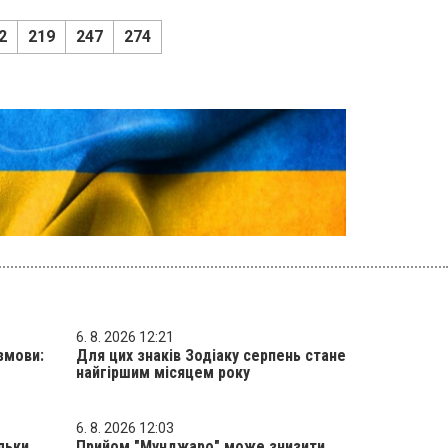
2
219
247
274
6. 8. 2026 12:21
змови:
Для цих знаків Зодіаку серпень стане
найгіршим місяцем року
6. 8. 2026 12:03
ільки
Прийом "Мунджаро" може знизити