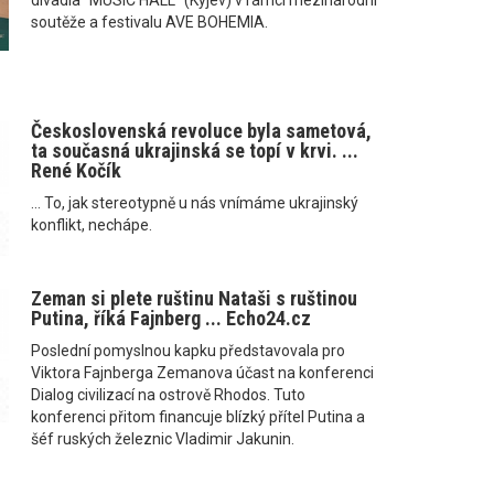
divadla "MUSIC HALL" (Kyjev) v rámci mezinárodní
soutěže a festivalu AVE BOHEMIA.
Československá revoluce byla sametová,
ta současná ukrajinská se topí v krvi. ...
René Kočík
... To, jak stereotypně u nás vnímáme ukrajinský
konflikt, nechápe.
Zeman si plete ruštinu Nataši s ruštinou
Putina, říká Fajnberg ... Echo24.cz
Poslední pomyslnou kapku představovala pro
Viktora Fajnberga Zemanova účast na konferenci
Dialog civilizací na ostrově Rhodos. Tuto
konferenci přitom financuje blízký přítel Putina a
šéf ruských železnic Vladimir Jakunin.