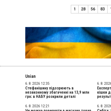
1
28
56
83
Unian
6. 8. 2026 12:35
6. 8. 202
Стефанішину підозрюють в
Експерт
незаконному збагаченні на 13,9 млн
кішки д
грн: в НАБУ розкрили деталі
результ
6. 8. 2026 12:21
6. 8. 202
Чи можна повернути в магазин товар,
Сибіга: