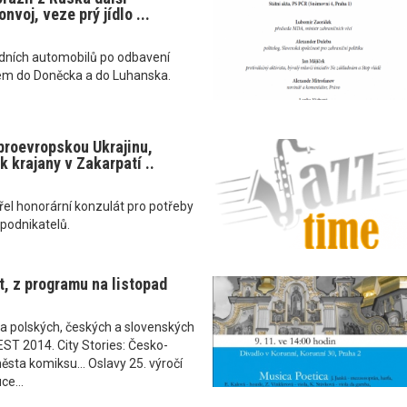
nvoj, veze prý jídlo ...
adních automobilů po odbavení
em do Doněcka a do Luhanska.
roevropskou Ukrajinu,
ek krajany v Zakarpatí ..
el honorární konzulát pro potřeby
 podnikatelů.
t, z programu na listopad
dka polských, českých a slovenských
FEST 2014. City Stories: Česko-
ěsta komiksu... Oslavy 25. výročí
e...