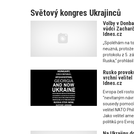
Světový kongres Ukrajinců
Volby v Donbas
vůdci Zacharče
Idnes.cz
„Spoléhám na to
neuzná, protože
protokolu z 5. zá
Ruska,“ prohlási
Rusko provoku
vrchní velitel
Idnes.cz
Evropa čelí rost
"nevítaným návr
sousedy pomocí v
velitel NATO Phi
Jako velitel ame
politiků pro Evro
Na Ukrajinu do