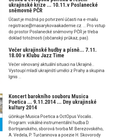
ukrajinské krize ... 10.11.v Poslanecké
sněmovně PČR
Účast je možná po potvrzení účasti na e-mailu
registrace@masarykovaakademie.cz. ... Pro vstup
do prostor Poslanecké sněmovny PČR je třeba
doklad totožnosti (občanský průkaz, pas).
Večer ukrajinské hudby a písně... 7.11.
18.00 v Klubu Jazz Time
Večer věnovaný aktuální situaci na Ukrajině...
Vystoupí mladí ukrajinští umělci z Prahy a skupina
Ignis ...
Koncert barokního souboru Musica
Poetica ... 9.11.2014 ... Dny ukrajinské
kultury 2014
účinkuje Musica Poetica a OctOpus Vocalis..
Program: vokálně instrumentální hudba D.
Bortnjanského, sborová tvorba M. Berezovského,
A. Vedela, P. Turčaninova a poezie H. Skovorody