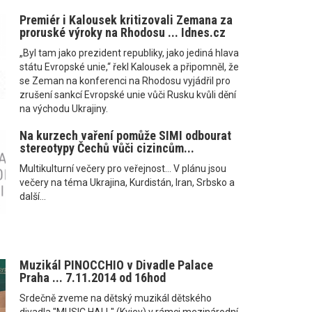
Premiér i Kalousek kritizovali Zemana za
proruské výroky na Rhodosu ... Idnes.cz
„Byl tam jako prezident republiky, jako jediná hlava
státu Evropské unie,“ řekl Kalousek a připomněl, že
se Zeman na konferenci na Rhodosu vyjádřil pro
zrušení sankcí Evropské unie vůči Rusku kvůli dění
na východu Ukrajiny.
Na kurzech vaření pomůže SIMI odbourat
stereotypy Čechů vůči cizincům...
Multikulturní večery pro veřejnost... V plánu jsou
večery na téma Ukrajina, Kurdistán, Iran, Srbsko a
další...
Muzikál PINOCCHIO v Divadle Palace
Praha ... 7.11.2014 od 16hod
Srdečně zveme na dětský muzikál dětského