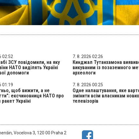
6 02:52
7. 8. 2026 02:26
абі ЗСУ повідомили, на яку
Кинджал Тутанхамона виявив
аїни НАТО виділять Україні
викуваним із позаземного мет
вої допомоги
археологи
6 01:19
7. 8. 2026 00:25
ньо, щоб вижити, а не
Одне налаштування, яке варт
ти": ексчиновниця НАТО про
змінити всім власникам нових
 ракет Україні
телевізорів
menšin, Vocelova 3, 120 00 Praha 2