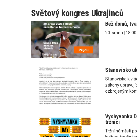
Světový kongres Ukrajinců
Běž domů, Iv
20. srpna | 18:0
Stanovisko uk
Stanovisko k vl
zákony upravující
ozbrojeným konf
Vyshyvanka Da
tržnici
Tržní náměstí po
kultury, tradic 