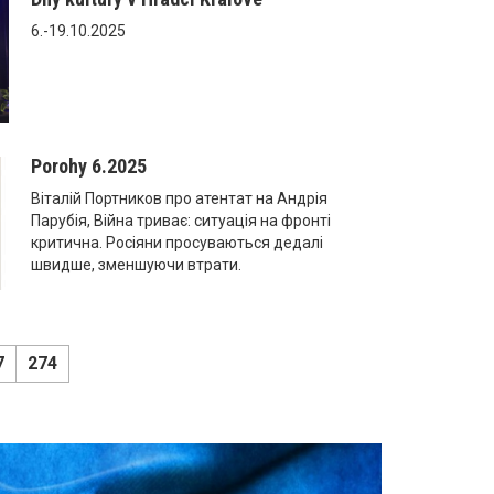
6.-19.10.2025
Porohy 6.2025
Віталій Портников про атентат на Андрія
Парубія, Війна триває: ситуація на фронті
критична. Росіяни просуваються дедалі
швидше, зменшуючи втрати.
7
274