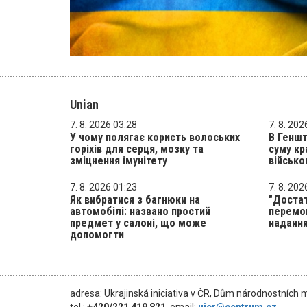
Unian
7. 8. 2026 03:28
7. 8. 202
У чому полягає користь волоських
В Геншт
горіхів для серця, мозку та
суму кр
зміцнення імунітету
військо
7. 8. 2026 01:23
7. 8. 202
Як вибратися з багнюки на
"Достат
автомобілі: названо простий
перемог
предмет у салоні, що може
надання
допомогти
adresa: Ukrajinská iniciativa v ČR, Dům národnostních 
tel.:
+420/221 419 821
, email:
uicr@centrum.cz