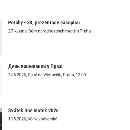
Porohy - 33, prezentace časopisu
27. května, Dům národnostních menšin Praha
День вишиванки у Празі
24.5.2026, Gauč na Výstavišti, Praha, 13:00
Svátek Dne matek 2026
10.5.2026, KC Novodvorská