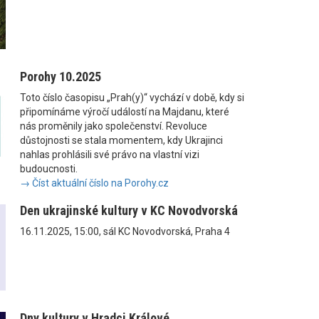
Porohy 10.2025
Toto číslo časopisu „Prah(y)“ vychází v době, kdy si
připomínáme výročí událostí na Majdanu, které
nás proměnily jako společenství. Revoluce
důstojnosti se stala momentem, kdy Ukrajinci
nahlas prohlásili své právo na vlastní vizi
budoucnosti.
→ Číst aktuální číslo na Porohy.cz
Den ukrajinské kultury v KC Novodvorská
16.11.2025, 15:00, sál KC Novodvorská, Praha 4
Dny kultury v Hradci Králové