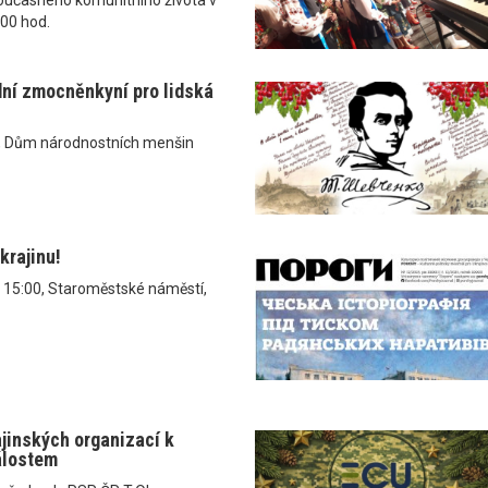
.00 hod.
dní zmocněnkyní pro lidská
, Dům národnostních menšin
krajinu!
v 15:00, Staroměstské náměstí,
ajinských organizací k
álostem