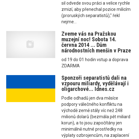
sil odvede svou práci a velice rychle
zmizí, aby přenechal pozice milicím
(proruských separatistů)," řekl
nejme...
Zveme vás na Pražskou
muzejní noc! Sobota 14.
června 2014 ... Dům
národnostních menšin v Praze
od 19 do 01 hodin vstup a doprava
ZDARMA
Sponzoři separatistů dali na
vzpouru miliardy, vydělávají i
oligarchové... Idnes.cz
Podle odhadů jen dva měsíce
podpory válečného konfliktu na
východě země stály víc než 248
milionů dolarů (bezmála pět miliard
korun), a to jsou započítány jen
minimálně nutné prostředky na
výplaty ozbrojencům, na zaplacení