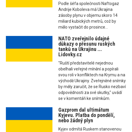
Podle šéfa společnosti Naftogaz
Andrije Koboleva má Ukrajina
zásoby plynu v objemu skoro 14
miliard kubických metrů, což by
mělo vystačit do prosince...
NATO zveřejnilo údajné
důkazy o přesunu ruských
tanků na Ukrajinu ...
Lidovky.cz
"Ruští představitelé nejednou
obelhali veřejné mínění a popírali
svou roli v konfliktech na Krymu a na
východě Ukrajiny. Zveřejněné snímky
by měly zaručit, že se Rusko nezbaví
odpovědnosti za své skutky," uvádí
se v komentáři ke snímkům.
Gazprom dal ultimátum
Kyjevu. Platba do pondělí,
nebo žádný plyn
Kyjev odmítá Ruskem stanovenou