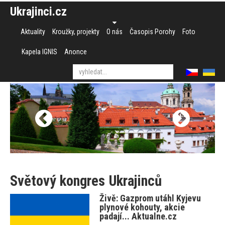
Ukrajinci.cz
Aktuality
Kroužky, projekty
O nás
Časopis Porohy
Foto
Kapela IGNIS
Anonce
Světový kongres Ukrajinců
Živě: Gazprom utáhl Kyjevu
plynové kohouty, akcie
padají... Aktualne.cz