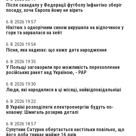
Після скандалу у Федерації футболу Інфантіно зберіг
посаду, хоча Європа йому не вірить
6. 8. 2026 19:57
Нікітюк з однорічним сином вирушила на відпочинок у
гори та нарвалася на хейт
6. 8. 2026 19:54
Пісня, яка надихає: що каже дата народження
6. 8. 2026 19:35
У Польщі заговорили про можливість перехоплення
російських ракет над Україною, - PAP
6. 8. 2026 19:30
Люди, які народилися в ці місяці, найвідповідальніші
6. 8. 2026 19:22
В Україні розподіляти електроенергію будуть по-
новому: Шмигаль розкрив деталі
6. 8. 2026 18:57
Супутник Сатурна обертається настільки повільно, що
його доба триває майже 16 днів