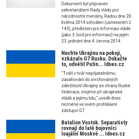
Dokument byl připraven
sekretariátem Rady vlády pro
národnostní menšiny, Radou dne 20.
května 2014 schválen (usnesením č.
143), předložen pro informaci vládě
(jako 3. bod pro informaci) na jejím
23. jednání dne 4. června 2014.
Nechte Ukrajinu na pokoji,
vzkázalo G7 Rusku. Dokažte
to, odvětil Putin... Idnes.cz
"Tváří v tvář nepřijatelnému
zasahování do svrchovaných
záležitostí Ukrajiny ze strany Ruské
federace, stojíme při ukrajinské
vládě a jejímu lidu," uvedli dnes
nicméně ve svém prohlášení
zástupci G7.
Batalion Vostok. Separatisty
rovnají do latě bojovníci
loajální Moskvě ... Idnes.cz