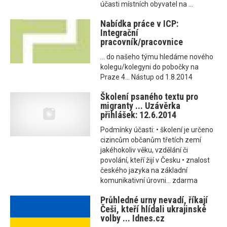
účasti místních obyvatel na ...
Nabídka práce v ICP:
Integrační
pracovník/pracovnice
... do našeho týmu hledáme nového
kolegu/kolegyni do pobočky na
Praze 4... Nástup od 1.8.2014
Školení psaného textu pro
migranty ... Uzávěrka
přihlášek: 12.6.2014
Podmínky účasti: • školení je určeno
cizincům občanům třetích zemí
jakéhokoliv věku, vzdělání či
povolání, kteří žijí v Česku • znalost
českého jazyka na základní
komunikativní úrovni... zdarma
Průhledné urny nevadí, říkají
Češi, kteří hlídali ukrajinské
volby ... Idnes.cz