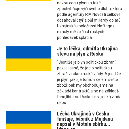
novou cenu plynu a také
zpochybňuje výši svého dluhu, která
podle agentury RIA Novosti celkově
dosahoval čtyř a půl miliardy dolarů.
Ukrajinská společnost Naftogaz
minulý měsíc část ruských
pohledávek splatila.
Je to léčka, odmítla Ukrajina
slevu na plyn z Ruska
"Jestliže je plyn politickou zbraní,
pak je jasné, že jde o politickou
zbraň v rukou ruské vlády. A jestliže
je plyn, jako je tomu v celém světě,
zboží, pak my obchodujeme na
základě kontraktů,a ne na základě
toho,líbí-li se Rusku ukrajinská vláda
nebo...
Léčba Ukrajinců v Česku
finišuje, básník z Majdanu
napsal v Motole sbírku...