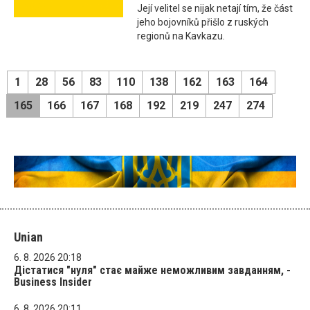
Její velitel se nijak netají tím, že část
jeho bojovníků přišlo z ruských
regionů na Kavkazu.
1
28
56
83
110
138
162
163
164
165
166
167
168
192
219
247
274
Unian
6. 8. 2026 20:18
Дістатися "нуля" стає майже неможливим завданням, -
Business Insider
6. 8. 2026 20:11