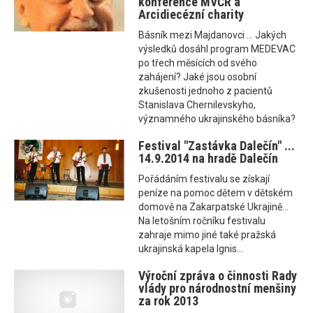
konference MVČR a
Arcidiecézní charity
Básník mezi Majdanovci ... Jakých
výsledků dosáhl program MEDEVAC
po třech měsících od svého
zahájení? Jaké jsou osobní
zkušenosti jednoho z pacientů
Stanislava Chernilevskyho,
významného ukrajinského básníka?
Festival "Zastávka Dalečín" ...
14.9.2014 na hradě Dalečín
Pořádáním festivalu se získají
peníze na pomoc dětem v dětském
domově na Zakarpatské Ukrajině...
Na letošním ročníku festivalu
zahraje mimo jiné také pražská
ukrajinská kapela Ignis...
Výroční zpráva o činnosti Rady
vlády pro národnostní menšiny
za rok 2013