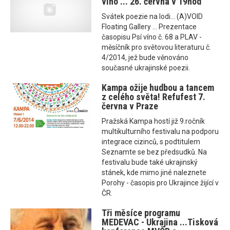
víno ... 26. června v 19hod
Svátek poezie na lodi... (A)VOID
Floating Gallery ... Prezentace
časopisu Psí víno č. 68 a PLAV -
měsíčník pro světovou literaturu č.
4/2014, jež bude věnováno
současné ukrajinské poezii.
Kampa ožije hudbou a tancem
z celého světa! Refufest 7.
června v Praze
Pražská Kampa hostí již 9.ročník
multikulturního festivalu na podporu
integrace cizinců, s podtitulem
Seznamte se bez předsudků. Na
festivalu bude také ukrajinský
stánek, kde mimo jiné naleznete
Porohy - časopis pro Ukrajince žijící v
ČR.
Tři měsíce programu
MEDEVAC - Ukrajina ...Tisková