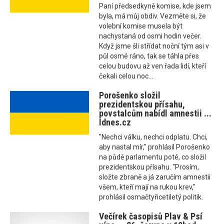
Paní předsedkyně komise, kde jsem
byla, má můj obdiv. Vezměte si, že
volební komise musela být
nachystaná od osmi hodin večer.
Když jsme šli střídat noční tým asi v
půl osmé ráno, tak se táhla přes
celou budovu až ven řada lidí, kteří
čekali celou noc...
Porošenko složil
prezidentskou přísahu,
povstalcům nabídl amnestii ...
Idnes.cz
"Nechci válku, nechci odplatu. Chci,
aby nastal mír," prohlásil Porošenko
na půdě parlamentu poté, co složil
prezidentskou přísahu. "Prosím,
složte zbraně a já zaručím amnestii
všem, kteří mají na rukou krev,"
prohlásil osmačtyřicetiletý politik.
Večírek časopisů Plav & Psí