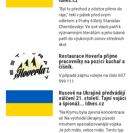
Idnes.cz
"Byl to přechod z očistce přímo do
ráje," řekl v pátek před svým
odletem z Prahy 63letý Stanislav
Chernilevskyi. Ve své vlasti patří k
významným literátům a jeho básně
patří do výukových osnov středních
škol.
Restaurace Hoverla přijme
pracovníky na pozici kuchař a
číšník.
V případě zájmu volejte na číslo 607
999 111
Rusové na Ukrajině předvádějí
válčení 21. století. Tajní vojáci
a špionáž... Idnes.cz
"Na Krymu byla zjevná koncentrace
sil. Na východě Ukrajiny působí
mnohem specializovanější vojska.
Je jich málo, velice málo. Tento typ