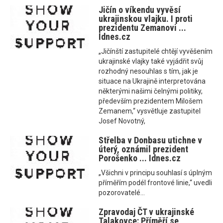
Jičín o víkendu vyvěsí
ukrajinskou vlajku. I proti
prezidentu Zemanovi ...
Idnes.cz
„Jičínští zastupitelé chtějí vyvěšením
ukrajinské vlajky také vyjádřit svůj
rozhodný nesouhlas s tím, jak je
situace na Ukrajině interpretována
některými našimi čelnými politiky,
především prezidentem Milošem
Zemanem,“ vysvětluje zastupitel
Josef Novotný,
Střelba v Donbasu utichne v
úterý, oznámil prezident
Porošenko ... Idnes.cz
„Všichni v principu souhlasí s úplným
příměřím podél frontové linie,“ uvedli
pozorovatelé...
Zpravodaj ČT v ukrajinské
Talakovce: Příměří se