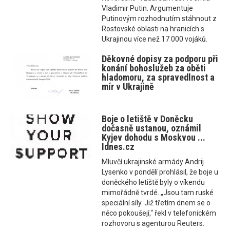
Vladimir Putin. Argumentuje
Putinovým rozhodnutím stáhnout z
Rostovské oblasti na hranicích s
Ukrajinou více než 17 000 vojáků.
Děkovné dopisy za podporu při
konání bohoslužeb za oběti
hladomoru, za spravedlnost a
mír v Ukrajině
Boje o letiště v Doněcku
dočasně ustanou, oznámil
Kyjev dohodu s Moskvou ...
Idnes.cz
Mluvčí ukrajinské armády Andrij
Lysenko v pondělí prohlásil, že boje u
doněckého letiště byly o víkendu
mimořádně tvrdé. „Jsou tam ruské
speciální síly. Již třetím dnem se o
něco pokoušejí,“ řekl v telefonickém
rozhovoru s agenturou Reuters.