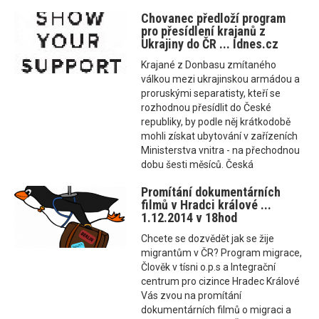
Chovanec předloží program
pro přesídlení krajanů z
Ukrajiny do ČR ... Idnes.cz
Krajané z Donbasu zmítaného
válkou mezi ukrajinskou armádou a
proruskými separatisty, kteří se
rozhodnou přesídlit do České
republiky, by podle něj krátkodobě
mohli získat ubytování v zařízeních
Ministerstva vnitra - na přechodnou
dobu šesti měsíců. Česká
Promítání dokumentárních
filmů v Hradci králové ...
1.12.2014 v 18hod
Chcete se dozvědět jak se žije
migrantům v ČR? Program migrace,
Člověk v tísni o.p.s a Integrační
centrum pro cizince Hradec Králové
Vás zvou na promítání
dokumentárních filmů o migraci a