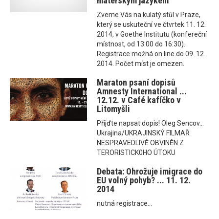
mateřským jazykem
Zveme Vás na kulatý stůl v Praze,
který se uskuteční ve čtvrtek 11. 12.
2014, v Goethe Institutu (konfereční
místnost, od 13:00 do 16:30).
Registrace možná on line do 09. 12.
2014. Počet míst je omezen.
Maraton psaní dopisů
Amnesty International ...
12.12. v Café kafíčko v
Litomyšli
Přijďte napsat dopis! Oleg Sencov...
Ukrajina/UKRAJINSKÝ FILMAŘ
NESPRAVEDLIVĚ OBVINĚN Z
TERORISTICK0HO ÚTOKU
Debata: Ohrožuje imigrace do
EU volný pohyb? ... 11. 12.
2014
nutná registrace...