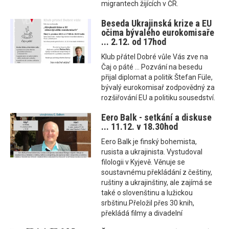
migrantech žijících v ČR.
Beseda Ukrajinská krize a EU
očima bývalého eurokomisaře
... 2.12. od 17hod
Klub přátel Dobré vůle Vás zve na
Čaj o páté ... Pozvání na besedu
přijal diplomat a politik Štefan Füle,
bývalý eurokomisař zodpovědný za
rozšiřování EU a politiku sousedství.
Eero Balk - setkání a diskuse
... 11.12. v 18.30hod
Eero Balk je finský bohemista,
rusista a ukrajinista. Vystudoval
filologii v Kyjevě. Věnuje se
soustavnému překládání z češtiny,
ruštiny a ukrajinštiny, ale zajímá se
také o slovenštinu a lužickou
srbštinu.Přeložil přes 30 knih,
překládá filmy a divadelní