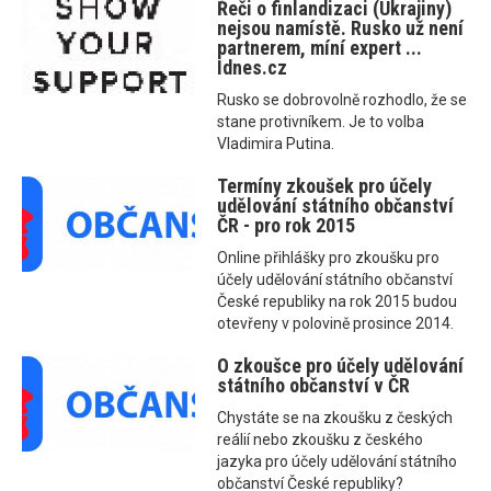
Řeči o finlandizaci (Ukrajiny)
nejsou namístě. Rusko už není
partnerem, míní expert ...
Idnes.cz
Rusko se dobrovolně rozhodlo, že se
stane protivníkem. Je to volba
Vladimira Putina.
Termíny zkoušek pro účely
udělování státního občanství
ČR - pro rok 2015
Online přihlášky pro zkoušku pro
účely udělování státního občanství
České republiky na rok 2015 budou
otevřeny v polovině prosince 2014.
O zkoušce pro účely udělování
státního občanství v ČR
Chystáte se na zkoušku z českých
reálií nebo zkoušku z českého
jazyka pro účely udělování státního
občanství České republiky?