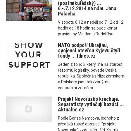
(postmikulášský) ...
6.-.7.12.2014 na nám. Jana
Palacha
V sobotu 6.12 a neděli od 7.12.od 12
hodin do 18 hodin se bude konat
pravidelný Majdan u Rudolfína.
NATO podpoří Ukrajinu,
spojenci otevřou Kyjevu čtyři
fondy ... Idnes.cz
Jeden z fondů, který má na starosti
reformu logistiky, povede Česká
republika. Společně s Nizozemskem
a Polskem jsou takzvanými
vedoucími zeměmi.
Projekt Novorusko krachuje.
Separatisty vytlačují kozáci ...
Aktualne.cz
Podle Borise Němcova, jednoho z
předáků ruské opozice, "projekt
Novorusko" vzdal sám šéf Kremlu