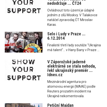
nedodržuje ... ČT24
Ovládnout toto území je údajně
jedním z cílů Moskvy. V Talakovce
natáčel zpravodaj ČT Miroslav
Karas.
Selo i Ludy v Praze ...
6.12.2014
Finalisté třetí řady soutěže "Ukrajina
má talent"... v Hany Bany v Praze ...
V Záporožské jaderné
elektrárně se stala nehoda,
řekl ukrajinský premiér ...
Idnes.cz
Mezinárodní agentura pro
atomovou energii (MAAE) podle
Reuters prozatím incident na
Ukrajině nekomentovala.
Petiční Majdan