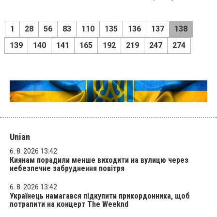
1
28
56
83
110
135
136
137
138
139
140
141
165
192
219
247
274
Unian
6. 8. 2026 13:42
Киянам порадили менше виходити на вулицю через
небезпечне забруднення повітря
6. 8. 2026 13:42
Українець намагався підкупити прикордонника, щоб
потрапити на концерт The Weeknd