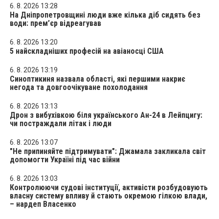
6. 8. 2026 13:28
На Дніпропетровщині люди вже кілька діб сидять без
води: прем’єр відреагував
6. 8. 2026 13:20
5 найскладніших професій на авіаносці США
6. 8. 2026 13:19
Синоптикиня назвала області, які першими накриє
негода та довгоочікуване похолодання
6. 8. 2026 13:13
Дрон з вибухівкою біля українського Ан-24 в Лейпцигу:
чи постраждали літак і люди
6. 8. 2026 13:07
"Не припиняйте підтримувати": Джамала закликала світ
допомогти Україні під час війни
6. 8. 2026 13:03
Контролюючи судові інституції, активісти розбудовують
власну систему впливу й стають окремою гілкою влади,
– нардеп Власенко