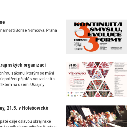
ane
0 náměstí Borise Němcova, Praha
rajinských organizací
ádnímu zákonu, kterým se mění
 opatření přijatá v souvislosti s
liktem na území Ukrajiny
y, 21.5. v Holešovické
páté ožije oslavou ukrajinské
i současného komunitního života v