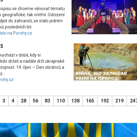
asopisu se chceme věnovat tématu
 geografické, tak vnitřní. Odcizení
odjeli do zahraničí, se stalo jedním
ků posledních let.
číslo na Porohy.cz
25
vychází v době, kdy si
kdo drželi a nadále drží ukrajinské
tojnost. 14. říjen — Den obránců a
...
rohy.cz
3
4
28
56
83
110
138
165
192
219
24