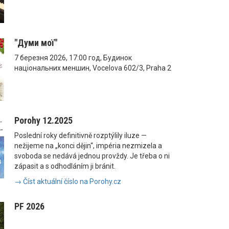
"Думи мої"
7 березня 2026, 17:00 год, Будинок
національних меншин, Vocelova 602/3, Praha 2
Porohy 12.2025
Poslední roky definitivně rozptýlily iluze —
nežijeme na „konci dějin“, impéria nezmizela a
svoboda se nedává jednou provždy. Je třeba o ni
zápasit a s odhodláním ji bránit.
→ Číst aktuální číslo na Porohy.cz
PF 2026