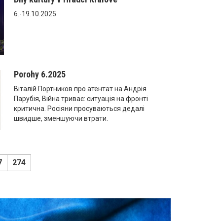
6.-19.10.2025
Porohy 6.2025
Віталій Портников про атентат на Андрія
Парубія, Війна триває: ситуація на фронті
критична. Росіяни просуваються дедалі
швидше, зменшуючи втрати.
7
274