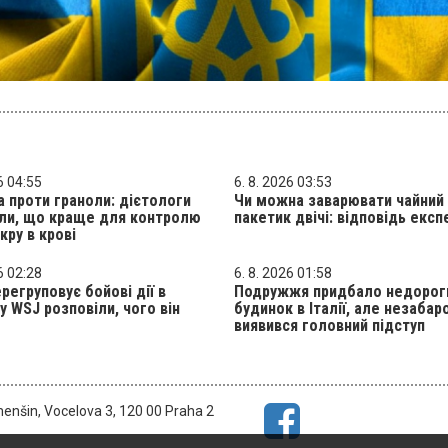
6 04:55
6. 8. 2026 03:53
а проти граноли: дієтологи
Чи можна заварювати чайний
іли, що краще для контролю
пакетик двічі: відповідь експ
кру в крові
6 02:28
6. 8. 2026 01:58
ерегруповує бойові дії в
Подружжя придбало недорог
 у WSJ розповіли, чого він
будинок в Італії, але незабар
виявився головний підступ
menšin, Vocelova 3, 120 00 Praha 2