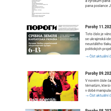
a výrokům pana
pana poslance J
Porohy 11.20
Toto číslo je vě
se ukrajinská i
neustálého tlaku
politických proje
→ Číst aktuální 
Porohy 09.20
V novém čísle č
tématům, která u
v době manipulac
→ Číst aktuální 
Porohy 08.20