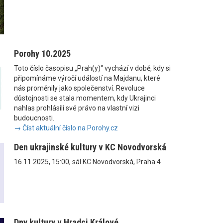
Porohy 10.2025
Toto číslo časopisu „Prah(y)“ vychází v době, kdy si
připomínáme výročí událostí na Majdanu, které
nás proměnily jako společenství. Revoluce
důstojnosti se stala momentem, kdy Ukrajinci
nahlas prohlásili své právo na vlastní vizi
budoucnosti.
→ Číst aktuální číslo na Porohy.cz
Den ukrajinské kultury v KC Novodvorská
16.11.2025, 15:00, sál KC Novodvorská, Praha 4
Dny kultury v Hradci Králové