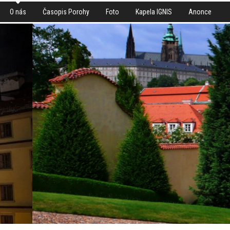
O nás
Časopis Porohy
Foto
Kapela IGNIS
Anonce