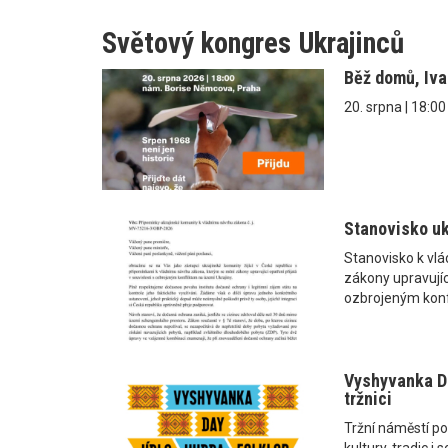
Světový kongres Ukrajinců
Běž domů, Iv
20. srpna | 18:0
Stanovisko uk
Stanovisko k vl
zákony upravující
ozbrojeným konf
Vyshyvanka Da
tržnici
Tržní náměstí po
kultury, tradic 