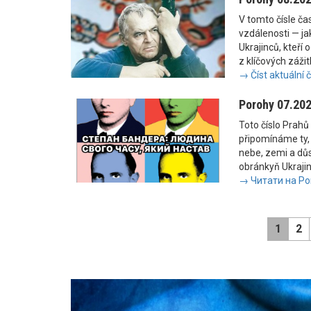
V tomto čísle č
vzdálenosti — jak
Ukrajinců, kteří 
z klíčových zážit
→ Číst aktuální 
Porohy 07.20
Toto číslo Prahů 
připomínáme ty, 
nebe, zemi a důs
obránkyň Ukrajiny
→ Читати на Po
1
2