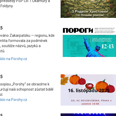
 předsedy PSP ČR T.Okamury a
.Foldyny
25
nováno Zakarpatsku — regionu, kde
dentita formovala za podmínek
, soutěže názvů, jazyků a
ktů.
číslo na Porohy.cz
25
asopisu „Porohy“ se obracíme k
rčují naši schopnost zůstat bdělí
í.
číslo na Porohy.cz
25