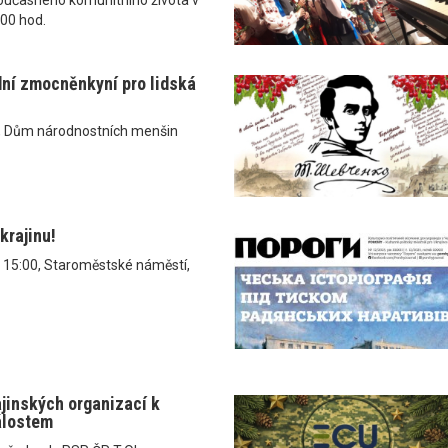
.00 hod.
dní zmocněnkyní pro lidská
, Dům národnostních menšin
krajinu!
v 15:00, Staroměstské náměstí,
ajinských organizací k
álostem