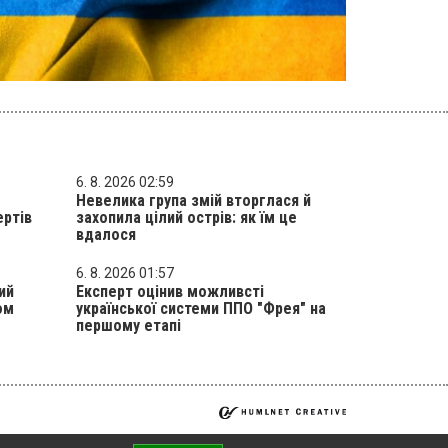
6. 8. 2026 02:59
Невелика група змій вторглася й
ертів
захопила цілий острів: як їм це
вдалося
6. 8. 2026 01:57
ий
Експерт оцінив можливсті
ом
української системи ППО "Фрея" на
першому етапі