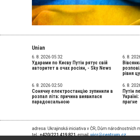
Unian
6. 8. 2026 05:32
6. 8. 202
Ударами по Києву Путін рятує свій
Вівсянк
авторитет в очах росіян, - Sky News
розпов
рівня цу
6. 8. 2026 02:50
6. 8. 202
Сонячну електростанцію зупинили в
Путін п
розпал літа: причина виявилася
Україні:
парадоксальною
прагне
adresa: Ukrajinská iniciativa v ČR, Dům národnostních 
tel.:
+420/221 419 821
, email:
uicr@centrum.cz