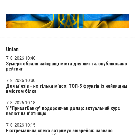
Unian
7. 8. 2026 10:40
Зумери обрали найкращі міста для життя: опубліковано
рейтинг
7. 8. 2026 10:30
Для м’язів - не тільки м’ясо: ТОП-5 фруктів із найвищим
вмістом білка
7. 8. 2026 10:18
У "ПриватБанку" подорожчав долар: актуальний курс
валют на п’ятницю
7. 8. 2026 10:15
Екстремальна спека затримує авіарейси: названо