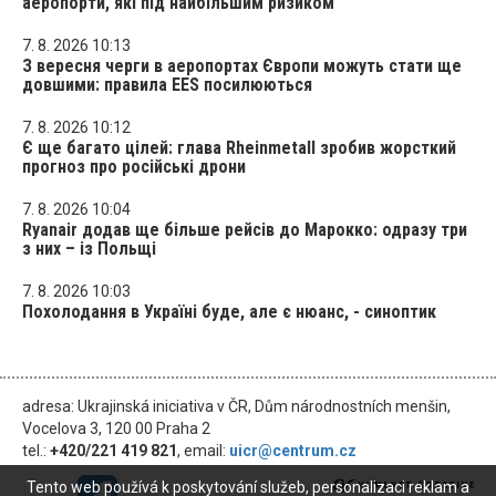
аеропорти, які під найбільшим ризиком
7. 8. 2026 10:13
З вересня черги в аеропортах Європи можуть стати ще
довшими: правила EES посилюються
7. 8. 2026 10:12
Є ще багато цілей: глава Rheinmetall зробив жорсткий
прогноз про російські дрони
7. 8. 2026 10:04
Ryanair додав ще більше рейсів до Марокко: одразу три
з них – із Польщі
7. 8. 2026 10:03
Похолодання в Україні буде, але є нюанс, - синоптик
adresa: Ukrajinská iniciativa v ČR, Dům národnostních menšin,
Vocelova 3, 120 00 Praha 2
tel.:
+420/221 419 821
, email:
uicr@centrum.cz
Tento web používá k poskytování služeb, personalizaci reklam a