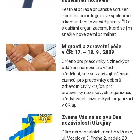
hudebního festivalu
Festival pořádá občanské sdružení
Poradna pro integraci ve spolupráci
s komunitami cizinců žijícími v ČR a
s dalšími organizacemi, které se jim
snaží v nové zemi pomáhat.
Migranti a zdravotní péče
v ČR: 17. – 18. 9 . 2009
Určeno pro pracovníky cizineckých
oddělení nemocnic a všech
předělení, kde se zabývají léčením
cizinců, pro pracovníky odborů
zdravotnictví v krajích, pro
pracovníky neziskových organizací,
představitele cizineckých organizací
v ČR aj.
Zveme Vás na oslavu Dne
nezávislosti Ukrajiny
Dům národnostních menšin v Praze,
ul. Vocelova 3, Praha 2, neděle 23.