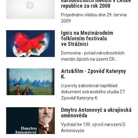
národnostních menšin v České
republice za rok 2008
Projednáno vládou dne 29. června
2009
Ignis na Mezinárodním
folklorním festivalu
ve Strážnici
Domovina - pořad národnostních
menšin žijících na území ČR...
Arts&film - Zpověď Kateryny
K.
U poroty zabodoval například
dokument ostravského studia ČT
Zpověď Kateryny K.
Dmytro Antonovyč a ukrajinská
uměnověda
Vychází ke 130. výročí narození D.
Antonovyče