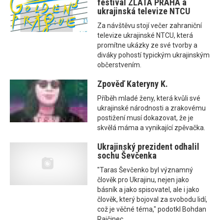
festival ZLATÁ PRAHA a
ukrajinská televize NTCU
Za návštěvu stojí večer zahraniční
televize ukrajinské NTCU, která
promítne ukázky ze své tvorby a
diváky pohostí typickým ukrajinským
občerstvením.
Zpověď Kateryny K.
Příběh mladé ženy, která kvůli své
ukrajinské národnosti a zrakovému
postižení musí dokazovat, že je
skvělá máma a vynikající zpěvačka.
Ukrajinský prezident odhalil
sochu Ševčenka
"Taras Ševčenko byl významný
člověk pro Ukrajinu, nejen jako
básník a jako spisovatel, ale i jako
člověk, který bojoval za svobodu lidí,
což je věčné téma," podotkl Bohdan
Rajčinec.