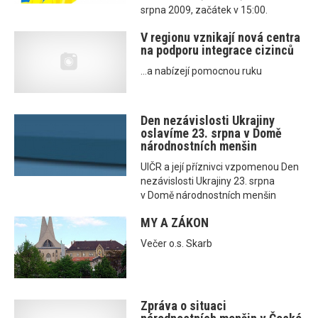
srpna 2009, začátek v 15:00.
V regionu vznikají nová centra
na podporu integrace cizinců
...a nabízejí pomocnou ruku
Den nezávislosti Ukrajiny
oslavíme 23. srpna v Domě
národnostních menšin
UIČR a její příznivci vzpomenou Den
nezávislosti Ukrajiny 23. srpna
v Domě národnostních menšin
MY A ZÁKON
Večer o.s. Skarb
Zpráva o situaci