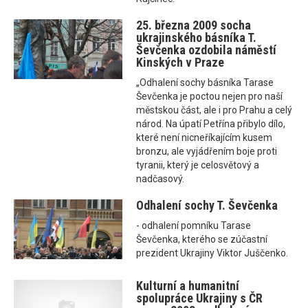
25. března 2009 socha
ukrajinského básníka T.
Ševčenka ozdobila náměstí
Kinských v Praze
„Odhalení sochy básníka Tarase
Ševčenka je poctou nejen pro naší
městskou část, ale i pro Prahu a celý
národ. Na úpatí Petřína přibylo dílo,
které není nicneříkajícím kusem
bronzu, ale vyjádřením boje proti
tyranii, který je celosvětový a
nadčasový.
Odhalení sochy T. Ševčenka
- odhalení pomníku Tarase
Ševčenka, kterého se zúčastní
prezident Ukrajiny Viktor Juščenko.
Kulturní a humanitní
spolupráce Ukrajiny s ČR