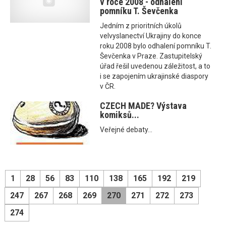
v roce 2008 - odhalení
pomníku T. Ševčenka
Jedním z prioritních úkolů
velvyslanectví Ukrajiny do konce
roku 2008 bylo odhalení pomníku T.
Ševčenka v Praze. Zastupitelský
úřad řešil uvedenou záležitost, a to
i se zapojením ukrajinské diaspory
v ČR.
CZECH MADE? Výstava
komiksů...
Veřejné debaty...
1
28
56
83
110
138
165
192
219
247
267
268
269
270
271
272
273
274