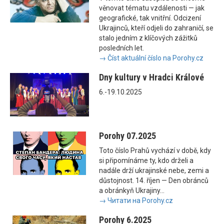
věnovat tématu vzdálenosti — jak
geografické, tak vnitřní. Odcizení
Ukrajinců, kteří odjeli do zahraničí, se
stalo jedním z klíčových zážitků
posledních let.
→ Číst aktuální číslo na Porohy.cz
Dny kultury v Hradci Králové
6.-19.10.2025
Porohy 07.2025
Toto číslo Prahů vychází v době, kdy
si připomínáme ty, kdo drželi a
nadále drží ukrajinské nebe, zemi a
důstojnost. 14. říjen — Den obránců
a obránkyň Ukrajiny...
→ Читати на Porohy.cz
Porohy 6.2025