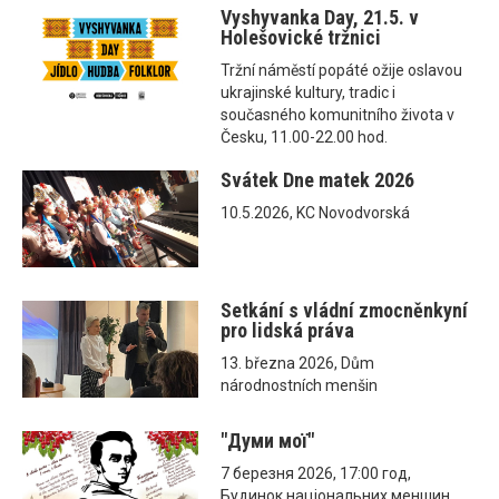
Vyshyvanka Day, 21.5. v
Holešovické tržnici
Tržní náměstí popáté ožije oslavou
ukrajinské kultury, tradic i
současného komunitního života v
Česku, 11.00-22.00 hod.
Svátek Dne matek 2026
10.5.2026, KC Novodvorská
Setkání s vládní zmocněnkyní
pro lidská práva
13. března 2026, Dům
národnostních menšin
"Думи мої"
7 березня 2026, 17:00 год,
Будинок національних меншин,