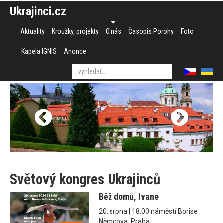
Ukrajinci.cz
Aktuality
Kroužky, projekty
O nás
Časopis Porohy
Foto
Kapela IGNIS
Anonce
Světový kongres Ukrajinců
Běž domů, Ivane
20. srpna | 18:00 náměstí Borise
Němcova, Praha