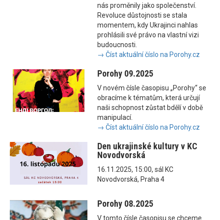
nás proměnily jako společenství.
Revoluce důstojnosti se stala
momentem, kdy Ukrajinci nahlas
prohlásili své právo na vlastní vizi
budoucnosti.
→ Číst aktuální číslo na Porohy.cz
Porohy 09.2025
V novém čísle časopisu „Porohy“ se
obracíme k tématům, která určují
naši schopnost zůstat bdělí v době
manipulací.
→ Číst aktuální číslo na Porohy.cz
Den ukrajinské kultury v KC
Novodvorská
16.11.2025, 15:00, sál KC
Novodvorská, Praha 4
Porohy 08.2025
V tomto čísle časopisu se chceme