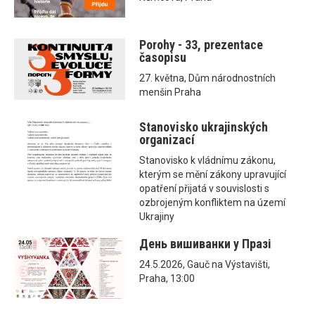
Porohy - 33, prezentace
časopisu
27. května, Dům národnostních
menšin Praha
Stanovisko ukrajinských
organizací
Stanovisko k vládnímu zákonu,
kterým se mění zákony upravující
opatření přijatá v souvislosti s
ozbrojeným konfliktem na území
Ukrajiny
День вишиванки у Празі
24.5.2026, Gauč na Výstavišti,
Praha, 13:00