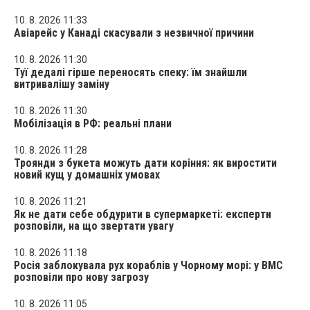
10. 8. 2026 11:33
Авіарейс у Канаді скасували з незвичної причини
10. 8. 2026 11:30
Туї дедалі гірше переносять спеку: їм знайшли
витривалішу заміну
10. 8. 2026 11:30
Мобілізація в РФ: реальні плани
10. 8. 2026 11:28
Троянди з букета можуть дати коріння: як виростити
новий кущ у домашніх умовах
10. 8. 2026 11:21
Як не дати себе обдурити в супермаркеті: експерти
розповіли, на що звертати увагу
10. 8. 2026 11:18
Росія заблокувала рух кораблів у Чорному морі: у ВМС
розповіли про нову загрозу
10. 8. 2026 11:05