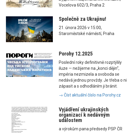
Vocelova 602/3, Praha 2
Společně za Ukrajinu!
21. února 2026 v 15:00,
Staroměstské náměstí, Praha
Porohy 12.2025
Poslední roky definitivně rozptýlily
iluze — nežijeme na „konci dějin“,
impéria nezmizela a svoboda se
nedává jednou provždy. Je třeba o ni
zápasit a s odhodláním ji bránit.
→ Číst aktuální číslo na Porohy.cz
Vyjádření ukrajinských
organizací k nedávným
událostem
a výrokům pana předsedy PSP ČR