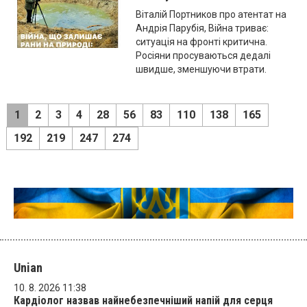
Віталій Портников про атентат на
Андрія Парубія, Війна триває:
ситуація на фронті критична.
Росіяни просуваються дедалі
швидше, зменшуючи втрати.
1
2
3
4
28
56
83
110
138
165
192
219
247
274
Unian
10. 8. 2026 11:38
Кардіолог назвав найнебезпечніший напій для серця