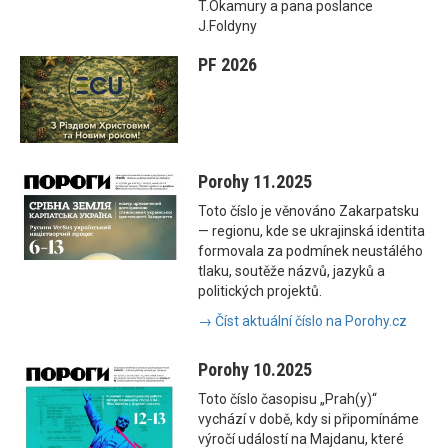
T.Okamury a pana poslance
J.Foldyny
PF 2026
Porohy 11.2025
Toto číslo je věnováno Zakarpatsku
— regionu, kde se ukrajinská identita
formovala za podmínek neustálého
tlaku, soutěže názvů, jazyků a
politických projektů.
→ Číst aktuální číslo na Porohy.cz
Porohy 10.2025
Toto číslo časopisu „Prah(y)“
vychází v době, kdy si připomínáme
výročí událostí na Majdanu, které