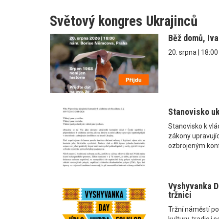
Světový kongres Ukrajinců
Běž domů, Iv
20. srpna | 18:0
Stanovisko uk
Stanovisko k vl
zákony upravující
ozbrojeným konf
Vyshyvanka Da
tržnici
Tržní náměstí po
kultury, tradic 