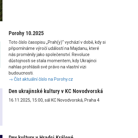
Porohy 10.2025
Toto číslo časopisu „Prah(y)“ vychází v době, kdy si
připomínáme výročí událostí na Majdanu, které
nás proměnily jako společenství. Revoluce
důstojnosti se stala momentem, kdy Ukrajinci
nahlas prohlásili své právo na vlastní vizi
budoucnosti.
→ Číst aktuální číslo na Porohy.cz
Den ukrajinské kultury v KC Novodvorská
16.11.2025, 15:00, sál KC Novodvorská, Praha 4
Dny kultury v Hradci Králové