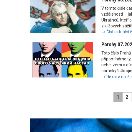
V tomto čísle č
vzdálenosti — jak
Ukrajinců, kteří 
z klíčových zážit
→ Číst aktuální 
Porohy 07.20
Toto číslo Prahů 
připomínáme ty, 
nebe, zemi a důs
obránkyň Ukrajiny
→ Читати на Po
1
2