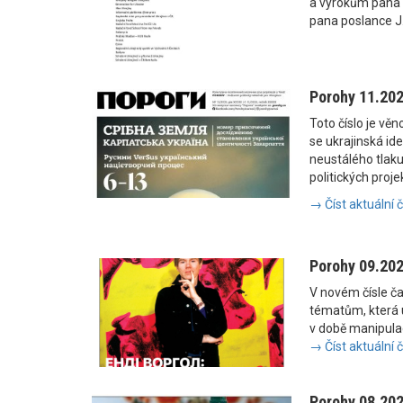
a výrokům pana
pana poslance J
Porohy 11.20
Toto číslo je vě
se ukrajinská i
neustálého tlaku
politických proje
→ Číst aktuální 
Porohy 09.20
V novém čísle č
tématům, která u
v době manipulac
→ Číst aktuální 
Porohy 08.20