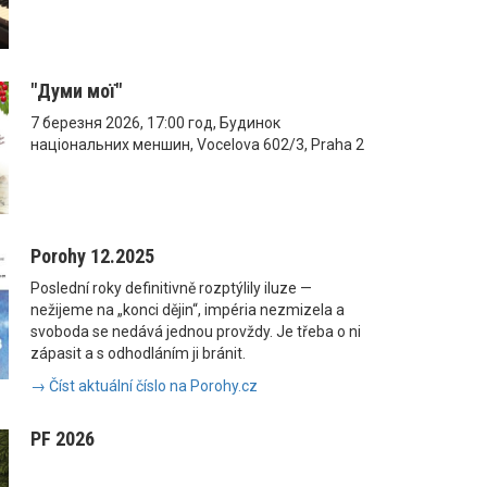
"Думи мої"
7 березня 2026, 17:00 год, Будинок
національних меншин, Vocelova 602/3, Praha 2
Porohy 12.2025
Poslední roky definitivně rozptýlily iluze —
nežijeme na „konci dějin“, impéria nezmizela a
svoboda se nedává jednou provždy. Je třeba o ni
zápasit a s odhodláním ji bránit.
→ Číst aktuální číslo na Porohy.cz
PF 2026