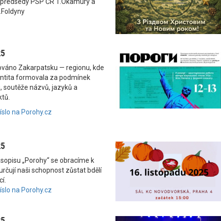
 předsedy PSP ČR T.Okamury a
.Foldyny
25
nováno Zakarpatsku — regionu, kde
dentita formovala za podmínek
, soutěže názvů, jazyků a
ktů.
číslo na Porohy.cz
25
asopisu „Porohy“ se obracíme k
rčují naši schopnost zůstat bdělí
í.
číslo na Porohy.cz
25