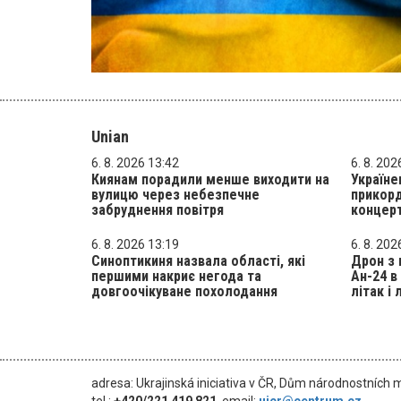
Unian
6. 8. 2026 13:42
6. 8. 202
Киянам порадили менше виходити на
Україне
вулицю через небезпечне
прикорд
забруднення повітря
концер
6. 8. 2026 13:19
6. 8. 202
Синоптикиня назвала області, які
Дрон з 
першими накриє негода та
Ан-24 в
довгоочікуване похолодання
літак і
adresa: Ukrajinská iniciativa v ČR, Dům národnostních 
tel.:
+420/221 419 821
, email:
uicr@centrum.cz