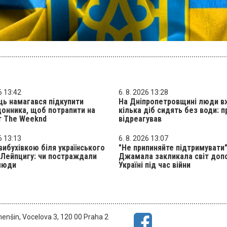
6 13:42
6. 8. 2026 13:28
ць намагався підкупити
На Дніпропетровщині люди в
онника, щоб потрапити на
кілька діб сидять без води: п
т The Weeknd
відреагував
6 13:13
6. 8. 2026 13:07
вибухівкою біля українського
"Не припиняйте підтримувати"
 Лейпцигу: чи постраждали
Джамала закликала світ доп
 люди
Україні під час війни
menšin, Vocelova 3, 120 00 Praha 2