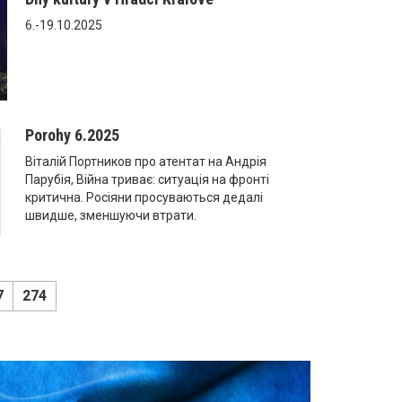
6.-19.10.2025
Porohy 6.2025
Віталій Портников про атентат на Андрія
Парубія, Війна триває: ситуація на фронті
критична. Росіяни просуваються дедалі
швидше, зменшуючи втрати.
7
274