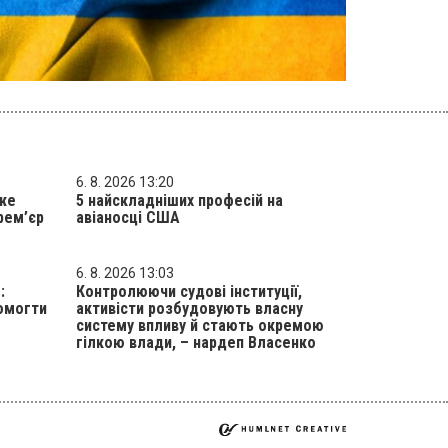
6. 8. 2026 13:20
же
5 найскладніших професій на
рем’єр
авіаносці США
6. 8. 2026 13:03
:
Контролюючи судові інституції,
омогти
активісти розбудовують власну
систему впливу й стають окремою
гілкою влади, – нардеп Власенко