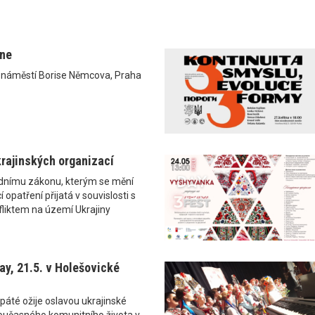
ane
0 náměstí Borise Němcova, Praha
rajinských organizací
ádnímu zákonu, kterým se mění
 opatření přijatá v souvislosti s
liktem na území Ukrajiny
y, 21.5. v Holešovické
páté ožije oslavou ukrajinské
i současného komunitního života v