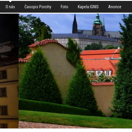
O nás
Časopis Porohy
Foto
Kapela IGNIS
Anonce