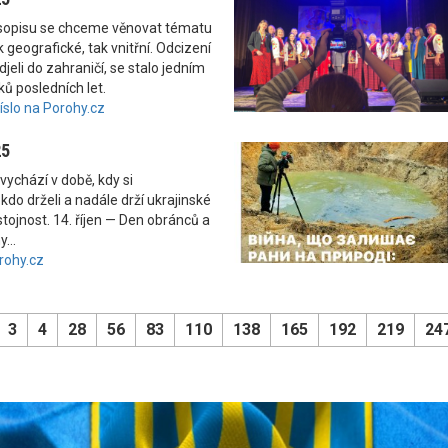
asopisu se chceme věnovat tématu
 geografické, tak vnitřní. Odcizení
odjeli do zahraničí, se stalo jedním
ků posledních let.
číslo na Porohy.cz
25
vychází v době, kdy si
kdo drželi a nadále drží ukrajinské
tojnost. 14. říjen — Den obránců a
...
rohy.cz
3
4
28
56
83
110
138
165
192
219
24