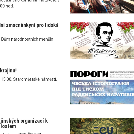
.00 hod.
dní zmocněnkyní pro lidská
, Dům národnostních menšin
krajinu!
v 15:00, Staroměstské náměstí,
ajinských organizací k
álostem