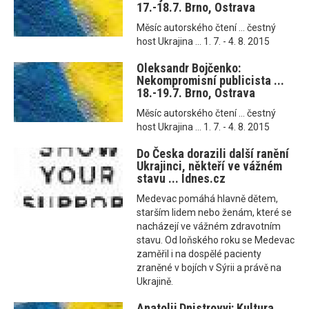
17.-18.7. Brno, Ostrava
Měsíc autorského čtení ... čestný
host Ukrajina ... 1. 7. - 4. 8. 2015
Oleksandr Bojčenko:
Nekompromisní publicista ...
18.-19.7. Brno, Ostrava
Měsíc autorského čtení ... čestný
host Ukrajina ... 1. 7. - 4. 8. 2015
Do Česka dorazili další ranění
Ukrajinci, někteří ve vážném
stavu ... Idnes.cz
Medevac pomáhá hlavně dětem,
starším lidem nebo ženám, které se
nacházejí ve vážném zdravotním
stavu. Od loňského roku se Medevac
zaměřil i na dospělé pacienty
zraněné v bojích v Sýrii a právě na
Ukrajině.
Anatolij Dnistrovyj: Kultura