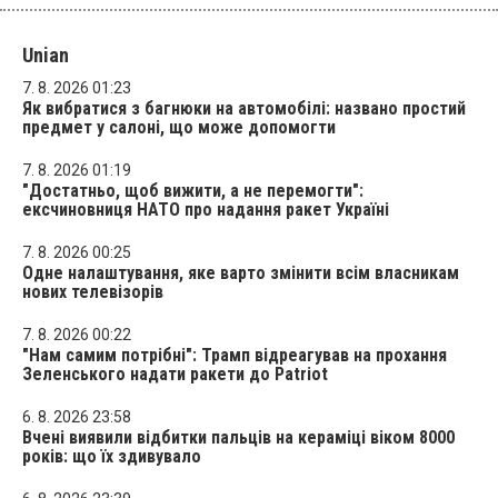
Unian
7. 8. 2026 01:23
Як вибратися з багнюки на автомобілі: названо простий
предмет у салоні, що може допомогти
7. 8. 2026 01:19
"Достатньо, щоб вижити, а не перемогти":
ексчиновниця НАТО про надання ракет Україні
7. 8. 2026 00:25
Одне налаштування, яке варто змінити всім власникам
нових телевізорів
7. 8. 2026 00:22
"Нам самим потрібні": Трамп відреагував на прохання
Зеленського надати ракети до Patriot
6. 8. 2026 23:58
Вчені виявили відбитки пальців на кераміці віком 8000
років: що їх здивувало