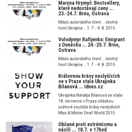
Maryna Hrymyč: Bestsellery,
které nedostávají ceny ...
23.-24.7. Brno, Ostrava
Měsíc autorského čtení ... čestný
host Ukrajina ... 1. 7. - 4. 8. 2015
Volodymyr Rafijenko: Emigrant
z Doněcku ... 24.-25.7. Brno,
Ostrava
Měsíc autorského čtení ... čestný
host Ukrajina ... 1. 7. - 4. 8. 2015
Královnou krásy neslyšících
se v Praze stala Ukrajinka
Bilanová ... Idnes.cz
Ukrajinka Natalija Bilanová se stala
18. července v Praze vítězkou
světové soutěže krásy neslyšících
Miss & Mister Deaf World 2015
Občané proti extrémismu a
násilí ... 18.7. v 17hod