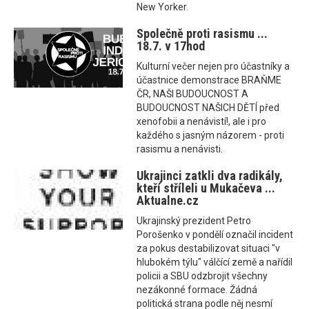
New Yorker.
Společně proti rasismu ...
18.7. v 17hod
Kulturní večer nejen pro účastníky a
účastnice demonstrace BRAŇME
ČR, NAŠI BUDOUCNOST A
BUDOUCNOST NAŠICH DĚTÍ před
xenofobii a nenávistí!, ale i pro
každého s jasným názorem - proti
rasismu a nenávisti.
Ukrajinci zatkli dva radikály,
kteří stříleli u Mukačeva ...
Aktualne.cz
Ukrajinský prezident Petro
Porošenko v pondělí označil incident
za pokus destabilizovat situaci "v
hlubokém týlu" válčící země a nařídil
policii a SBU odzbrojit všechny
nezákonné formace. Žádná
politická strana podle něj nesmí