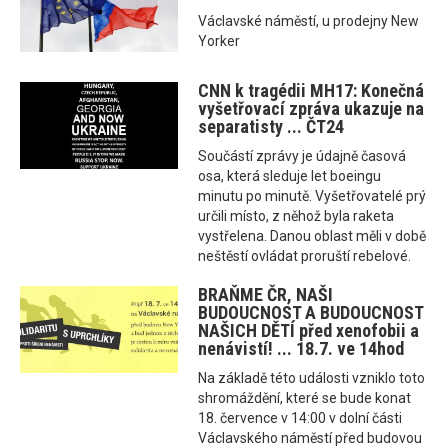
Václavské náměstí, u prodejny New
Yorker
CNN k tragédii MH17: Konečná
vyšetřovací zpráva ukazuje na
separatisty ... ČT24
Součástí zprávy je údajně časová
osa, která sleduje let boeingu
minutu po minutě. Vyšetřovatelé prý
určili místo, z něhož byla raketa
vystřelena. Danou oblast měli v době
neštěstí ovládat proruští rebelové.
BRAŇME ČR, NAŠI
BUDOUCNOST A BUDOUCNOST
NAŠICH DĚTÍ před xenofobii a
nenávistí! ... 18.7. ve 14hod
Na základě této události vzniklo toto
shromáždění, které se bude konat
18. července v 14:00 v dolní části
Václavského náměstí před budovou