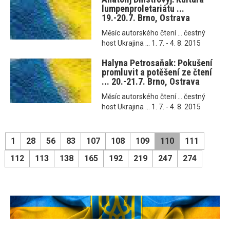
lumpenproletariátu ...
19.-20.7. Brno, Ostrava
Měsíc autorského čtení ... čestný
host Ukrajina ... 1. 7. - 4. 8. 2015
Halyna Petrosaňak: Pokušení
promluvit a potěšení ze čtení
... 20.-21.7. Brno, Ostrava
Měsíc autorského čtení ... čestný
host Ukrajina ... 1. 7. - 4. 8. 2015
1
28
56
83
107
108
109
110
111
112
113
138
165
192
219
247
274