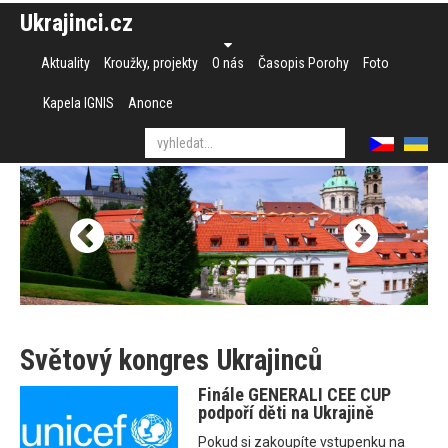
Ukrajinci.cz
Aktuality
Kroužky, projekty
O nás
Časopis Porohy
Foto
Kapela IGNIS
Anonce
Světový kongres Ukrajinců
Finále GENERALI CEE CUP
podpoří děti na Ukrajině
Pokud si zakoupíte vstupenku na