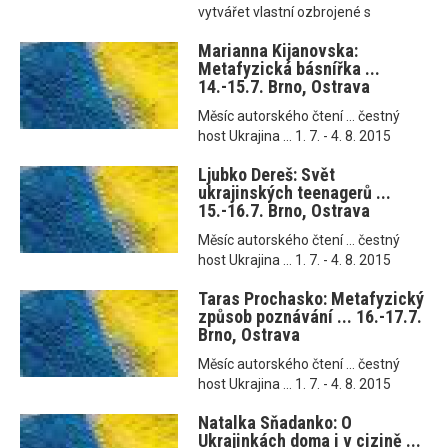
vytvářet vlastní ozbrojené s
Marianna Kijanovska:
Metafyzická básnířka ...
14.-15.7. Brno, Ostrava
Měsíc autorského čtení ... čestný
host Ukrajina ... 1. 7. - 4. 8. 2015
Ljubko Dereš: Svět
ukrajinských teenagerů ...
15.-16.7. Brno, Ostrava
Měsíc autorského čtení ... čestný
host Ukrajina ... 1. 7. - 4. 8. 2015
Taras Prochasko: Metafyzický
způsob poznávání ... 16.-17.7.
Brno, Ostrava
Měsíc autorského čtení ... čestný
host Ukrajina ... 1. 7. - 4. 8. 2015
Natalka Sňadanko: O
Ukrajinkách doma i v cizině ...