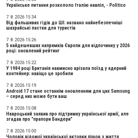
Українське питання розкололо Італію навпіл, - Politico
7. 8. 2026 15:34
Від фальшивих гідів до ШІ: названо найнебезпечніші
шахрайські пастки для туристів
7. 8. 2026 15:26
5 найдешевших напрямків Європи для відпочинку у 2026
році: оновлений рейтинг
7. 8. 2026 15:22
У 1984 році Британія навмисно врізала поїзд у ядерний
контейнер: навіщо це зробили
7. 8. 2026 15:19
Android 17 стане останнім оновленням для цих Samsung
– серед них може бути ваш
7. 8. 2026 15:08
Навроцький заявив про підтримку української армії, але
згадав про "прапори Бандери"
7. 8. 2026 15:00
Чоловік відомої української акторки пішов з життя