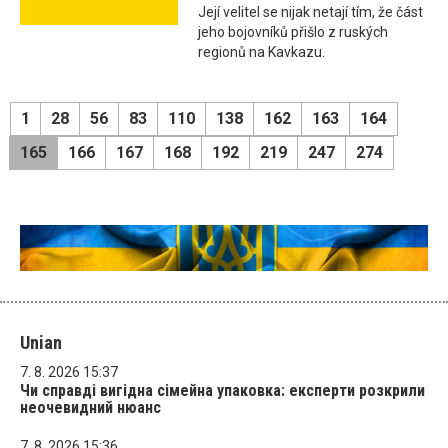
Její velitel se nijak netají tím, že část
jeho bojovníků přišlo z ruských
regionů na Kavkazu.
1
28
56
83
110
138
162
163
164
165
166
167
168
192
219
247
274
Unian
7. 8. 2026 15:37
Чи справді вигідна сімейна упаковка: експерти розкрили
неочевидний нюанс
7. 8. 2026 15:36