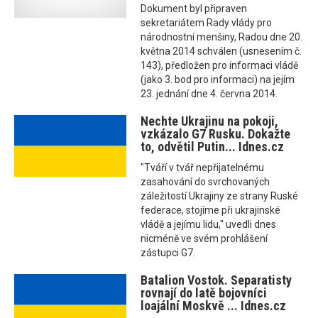
Dokument byl připraven
sekretariátem Rady vlády pro
národnostní menšiny, Radou dne 20.
května 2014 schválen (usnesením č.
143), předložen pro informaci vládě
(jako 3. bod pro informaci) na jejím
23. jednání dne 4. června 2014.
Nechte Ukrajinu na pokoji,
vzkázalo G7 Rusku. Dokažte
to, odvětil Putin... Idnes.cz
"Tváří v tvář nepřijatelnému
zasahování do svrchovaných
záležitostí Ukrajiny ze strany Ruské
federace, stojíme při ukrajinské
vládě a jejímu lidu," uvedli dnes
nicméně ve svém prohlášení
zástupci G7.
Batalion Vostok. Separatisty
rovnají do latě bojovníci
loajální Moskvě ... Idnes.cz