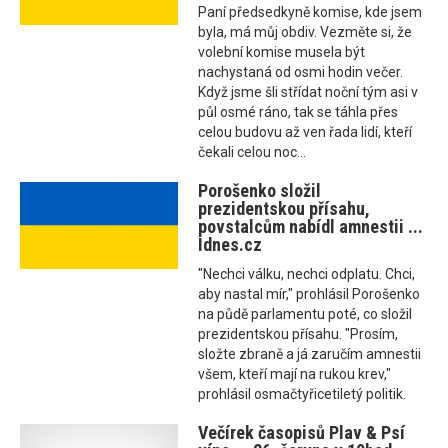
Paní předsedkyně komise, kde jsem
byla, má můj obdiv. Vezměte si, že
volební komise musela být
nachystaná od osmi hodin večer.
Když jsme šli střídat noční tým asi v
půl osmé ráno, tak se táhla přes
celou budovu až ven řada lidí, kteří
čekali celou noc...
Porošenko složil
prezidentskou přísahu,
povstalcům nabídl amnestii ...
Idnes.cz
"Nechci válku, nechci odplatu. Chci,
aby nastal mír," prohlásil Porošenko
na půdě parlamentu poté, co složil
prezidentskou přísahu. "Prosím,
složte zbraně a já zaručím amnestii
všem, kteří mají na rukou krev,"
prohlásil osmačtyřicetiletý politik.
Večírek časopisů Plav & Psí