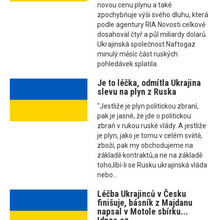
novou cenu plynu a také
zpochybňuje výši svého dluhu, která
podle agentury RIA Novosti celkově
dosahoval čtyř a půl miliardy dolarů.
Ukrajinská společnost Naftogaz
minulý měsíc část ruských
pohledávek splatila.
Je to léčka, odmítla Ukrajina
slevu na plyn z Ruska
"Jestliže je plyn politickou zbraní,
pak je jasné, že jde o politickou
zbraň v rukou ruské vlády. A jestliže
je plyn, jako je tomu v celém světě,
zboží, pak my obchodujeme na
základě kontraktů,a ne na základě
toho,líbí-li se Rusku ukrajinská vláda
nebo...
Léčba Ukrajinců v Česku
finišuje, básník z Majdanu
napsal v Motole sbírku...