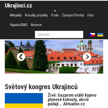
Ukrajinci.cz
Aktuality
Kroužky, projekty
O nás
Časopis Porohy
Foto
Kapela IGNIS
Anonce
Světový kongres Ukrajinců
Živě: Gazprom utáhl Kyjevu
plynové kohouty, akcie
padají... Aktualne.cz