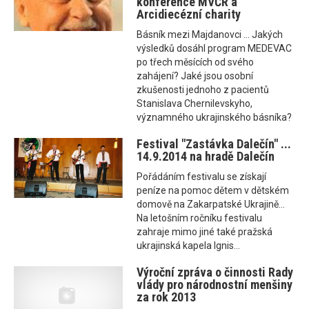
konference MVČR a
Arcidiecézní charity
Básník mezi Majdanovci ... Jakých
výsledků dosáhl program MEDEVAC
po třech měsících od svého
zahájení? Jaké jsou osobní
zkušenosti jednoho z pacientů
Stanislava Chernilevskyho,
významného ukrajinského básníka?
Festival "Zastávka Dalečín" ...
14.9.2014 na hradě Dalečín
Pořádáním festivalu se získají
peníze na pomoc dětem v dětském
domově na Zakarpatské Ukrajině...
Na letošním ročníku festivalu
zahraje mimo jiné také pražská
ukrajinská kapela Ignis...
Výroční zpráva o činnosti Rady
vlády pro národnostní menšiny
za rok 2013