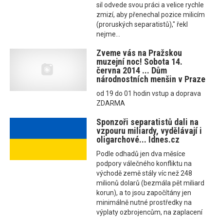
sil odvede svou práci a velice rychle
zmizí, aby přenechal pozice milicím
(proruských separatistů)," řekl
nejme...
Zveme vás na Pražskou
muzejní noc! Sobota 14.
června 2014 ... Dům
národnostních menšin v Praze
od 19 do 01 hodin vstup a doprava
ZDARMA
Sponzoři separatistů dali na
vzpouru miliardy, vydělávají i
oligarchové... Idnes.cz
Podle odhadů jen dva měsíce
podpory válečného konfliktu na
východě země stály víc než 248
milionů dolarů (bezmála pět miliard
korun), a to jsou započítány jen
minimálně nutné prostředky na
výplaty ozbrojencům, na zaplacení