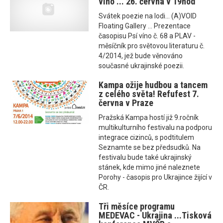
víno ... 26. června v 19hod
Svátek poezie na lodi... (A)VOID
Floating Gallery ... Prezentace
časopisu Psí víno č. 68 a PLAV -
měsíčník pro světovou literaturu č.
4/2014, jež bude věnováno
současné ukrajinské poezii.
Kampa ožije hudbou a tancem
z celého světa! Refufest 7.
června v Praze
Pražská Kampa hostí již 9.ročník
multikulturního festivalu na podporu
integrace cizinců, s podtitulem
Seznamte se bez předsudků. Na
festivalu bude také ukrajinský
stánek, kde mimo jiné naleznete
Porohy - časopis pro Ukrajince žijící v
ČR.
Tři měsíce programu
MEDEVAC - Ukrajina ...Tisková