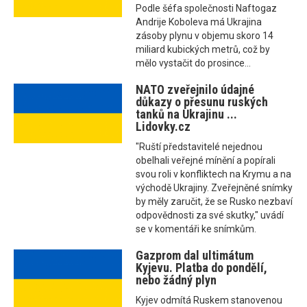
Podle šéfa společnosti Naftogaz
Andrije Koboleva má Ukrajina
zásoby plynu v objemu skoro 14
miliard kubických metrů, což by
mělo vystačit do prosince...
NATO zveřejnilo údajné
důkazy o přesunu ruských
tanků na Ukrajinu ...
Lidovky.cz
"Ruští představitelé nejednou
obelhali veřejné mínění a popírali
svou roli v konfliktech na Krymu a na
východě Ukrajiny. Zveřejněné snímky
by měly zaručit, že se Rusko nezbaví
odpovědnosti za své skutky," uvádí
se v komentáři ke snímkům.
Gazprom dal ultimátum
Kyjevu. Platba do pondělí,
nebo žádný plyn
Kyjev odmítá Ruskem stanovenou