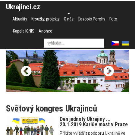
Ukrajinci.cz
Aktuality
Kroužky, projekty
O nás
Časopis Porohy
Foto
Kapela IGNIS
Anonce
Světový kongres Ukrajinců
Den jednoty Ukrajiny ...
20.1.2019 Karlův most v Praze
Přijďte vyjádřit podporu Ukrajině ve