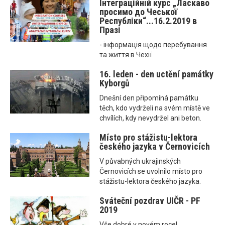
Інтеграційнiй курс „Ласкаво
просимо до Чеської
Республіки“...16.2.2019 в
Празі
- інформація щодо перебування
та життя в Чехії
16. leden - den uctění památky
Kyborgů
Dnešní den připomíná památku
těch, kdo vydrželi na svém místě ve
chvílích, kdy nevydržel ani beton.
Místo pro stážistu-lektora
českého jazyka v Černovicích
V půvabných ukrajinských
Černovicích se uvolnilo místo pro
stážistu-lektora českého jazyka.
Sváteční pozdrav UIČR - PF
2019
Vše dobré v novém roce!