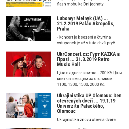
flash mobu ke Dni jednoty
Lubomyr Melnyk (UA) ...
21.2.2019 Palác Akropolis,
Praha
- koncert je k sezení a čtvrtina
vstupenek je už v tuto chvíli pryč
UkrConcert.cz: Гурт KAZKA в
Празі ... 31.3.2019 Retro
Music Hall
Ціна вхідного квитка - 700 Kč. Ціни
квитків з місцем за столиком:
1100, 1300, 1500, 2000 Kč.
Ukrajinistika UP Olomouc: Den
otevřených dveří ... 19.1.19
Univerzita Palackého,
Olomouc
Ukrajinistika znovu otevírá dveře.