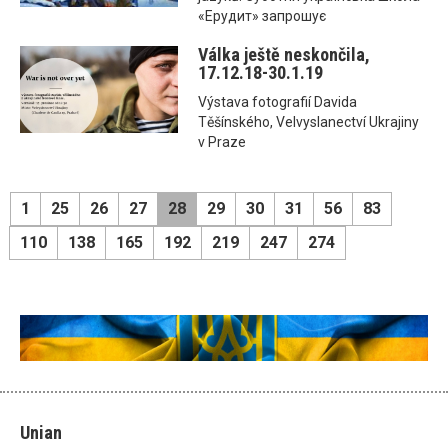
«Ерудит» запрошує
Válka ještě neskončila,
17.12.18-30.1.19
Výstava fotografií Davida
Těšínského, Velvyslanectví Ukrajiny
v Praze
1
25
26
27
28
29
30
31
56
83
110
138
165
192
219
247
274
Unian