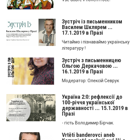
Зустріч із письменником
Василем Шклярем ...
17.1.2019 в Празі
Читаймо і пізнаваймо українську
літературу !
Зустріч з письменницею
Ольгою Деркачовою ...
16.1.2019 в Празі
Модератор: Олексій Севрук
Україна 2:0: рефлексії до
100-річчя української
державності ... 15.1.2019 в
Празі
- гість Володимир Бірчак.
Vrtěti banderovci aneb