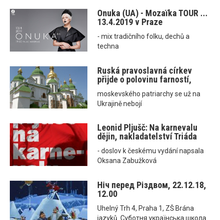
Onuka (UA) - Mozaїka TOUR ...
13.4.2019 v Praze
- mix tradičního folku, dechů a
techna
Ruská pravoslavná církev
přijde o polovinu farností,
moskevského patriarchy se už na
Ukrajině nebojí
Leonid Pljušč: Na karnevalu
dějin, nakladatelství Triáda
- doslov k českému vydání napsala
Oksana Zabužková
Ніч перед Різдвом, 22.12.18,
12.00
Uhelný Trh 4, Praha 1, ZŠ Brána
jazyků. Суботня українська школа