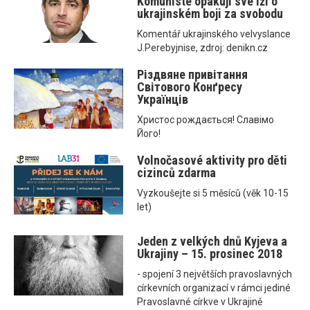
Komunisté opakují své lži o
ukrajinském boji za svobodu
Komentář ukrajinského velvyslance
J.Perebyjnise, zdroj: denikn.cz
Різдвяне привітання
Світового Конґресу
Українців
Христос рождається! Славімо
Його!
Volnočasové aktivity pro děti
cizinců zdarma
Vyzkoušejte si 5 měsíců (věk 10-15
let)
Jeden z velkých dnů Kyjeva a
Ukrajiny – 15. prosinec 2018
- spojení 3 největších pravoslavných
církevních organizací v rámci jediné
Pravoslavné církve v Ukrajině