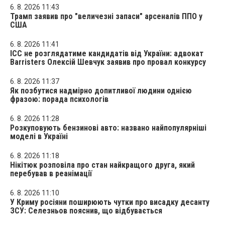
6. 8. 2026 11:43
Трамп заявив про "величезні запаси" арсеналів ППО у
США
6. 8. 2026 11:41
ICC не розглядатиме кандидатів від України: адвокат
Barristers Олексій Шевчук заявив про провал конкурсу
6. 8. 2026 11:37
Як позбутися надмірно допитливої людини однією
фразою: порада психологів
6. 8. 2026 11:28
Розкуповують бензинові авто: названо найпопулярніші
моделі в Україні
6. 8. 2026 11:18
Нікітюк розповіла про стан найкращого друга, який
перебував в реанімації
6. 8. 2026 11:10
У Криму росіяни поширюють чутки про висадку десанту
ЗСУ: Селезньов пояснив, що відбувається