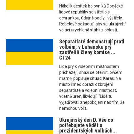
Několik desítek bojovníků Doněcké
lidové republiky se střetlo s
ochrankou, údajně padly i výstřely.
Rebelové požadují, aby se ukrajinští
vojáci urychleně stáhli z oblasti.
Separatisté demonstrují proti
volbám, v Luhansku prý
zastřelili členy komise ...
ČT24
Lidé prý k volebním místnostem
přicházejí, snaží se otevřít, ovšem
marně, popisuje situaci Karas. Na
místo ihned dorazí ozbrojení
separatisté a volební místnost,
včetně uren, likvidují. "Lidé tu
vyjadřovali znepokojení nad tím, že
nemohou volit.
Ukrajinský den D. Vše co
potřebujete vědět o
prezidentských volbách...