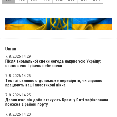
Unian
7. 8. 2026 14:29
Після аномальної спеки негода накриє усю Україну:
оголошено І рівень небезпеки
7. 8. 2026 14:25
Тест зі склянкою допоможе перевірити, чи справно
працюють ваші пластикові вікна
7. 8. 2026 14:25
Дрони вже пів доби атакують Крим: у Ялті зафіксована
пожежа в районі порту
7. 8. 2026 14:20