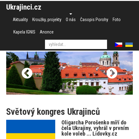
Ukrajinci.cz
Aktuality
Kroužky, projekty
O nás
Časopis Porohy
Foto
Kapela IGNIS
Anonce
Světový kongres Ukrajinců
Oligarcha Porošenko míří do
čela Ukrajiny, vyhrál v prvním
kole voleb ... Lidovky.cz