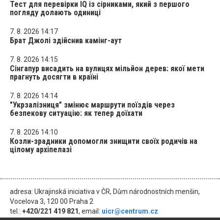
Тест для перевірки IQ із сірниками, який з першого
погляду долають одиниці
7. 8. 2026 14:17
Брат Джолі здійснив камінг-аут
7. 8. 2026 14:15
Сінгапур висадить на вулицях мільйон дерев: якої мети
прагнуть досягти в країні
7. 8. 2026 14:14
"Укрзалізниця" змінює маршрути поїздів через
безпекову ситуацію: як тепер доїхати
7. 8. 2026 14:10
Козли-зрадники допомогли знищити своїх родичів на
цілому архіпелазі
adresa: Ukrajinská iniciativa v ČR, Dům národnostních menšin,
Vocelova 3, 120 00 Praha 2
tel.:
+420/221 419 821
, email:
uicr@centrum.cz