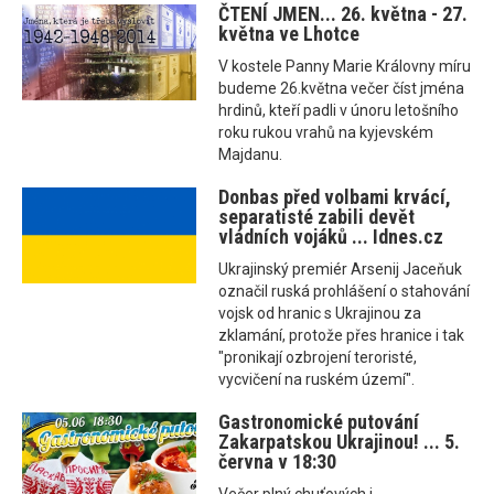
ČTENÍ JMEN... 26. května - 27.
května ve Lhotce
V kostele Panny Marie Královny míru
budeme 26.května večer číst jména
hrdinů, kteří padli v únoru letošního
roku rukou vrahů na kyjevském
Majdanu.
Donbas před volbami krvácí,
separatisté zabili devět
vládních vojáků ... Idnes.cz
Ukrajinský premiér Arsenij Jaceňuk
označil ruská prohlášení o stahování
vojsk od hranic s Ukrajinou za
zklamání, protože přes hranice i tak
"pronikají ozbrojení teroristé,
vycvičení na ruském území".
Gastronomické putování
Zakarpatskou Ukrajinou! ... 5.
června v 18:30