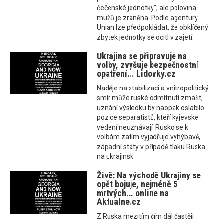
čečenské jednotky", ale polovina
mužů je zraněna. Podle agentury
Unian lze předpokládat, že obklíčený
zbytek jednotky se ocitl v zajetí.
Ukrajina se připravuje na
volby, zvyšuje bezpečnostní
opatření... Lidovky.cz
Naděje na stabilizaci a vnitropolitický
smír může ruské odmítnutí zmařit,
uznání výsledku by naopak oslabilo
pozice separatistů, kteří kyjevské
vedení neuznávají. Rusko se k
volbám zatím vyjadřuje vyhýbavě,
západní státy v případě tlaku Ruska
na ukrajinsk
Živě: Na východě Ukrajiny se
opět bojuje, nejméně 5
mrtvých... online na
Aktualne.cz
Z Ruska mezitím čím dál častěji