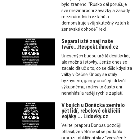
bylo zraněno. "Rusko dál porušuje
své mezinárodní závazky a zásady
mezinárodních vztahů a
demonstruje svůj skutečný vztah k
ženevské dohodě," řekl ...
Separatisté znají naše
tváře...Respekt.ihned.cz
Unesených budou určitě desítky lidí,
ale možná i stovky. Jenže dnes se
začalo dít už o to, co se dělo kdysi za
války v Čečně. Únosy se staly
byznysem, gangy unášejí lidi kvůli
výkupnému, rodiny to často ani
nenahlásí a raději rychle zaplatí.
V bojích u Doněcka zemřelo
pět lidí, rebelové obklíčili
vojáky ... Lidovky.cz
Velitel praporu Donbas později
ohlásil, že většině sil se podařilo
prorazit obklíčení skrz "vycvičené