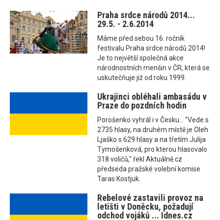
Praha srdce národů 2014...
29.5. - 2.6.2014
Máme před sebou 16. ročník
festivalu Praha srdce národů 2014!
Je to největší společná akce
národnostních menšin v ČR, která se
uskutečňuje již od roku 1999.
Ukrajinci obléhali ambasádu v
Praze do pozdních hodin
Porošenko vyhrál i v Česku... "Vede s
2735 hlasy, na druhém místě je Oleh
Ljaško s 629 hlasy a na třetím Julija
Tymošenková, pro kterou hlasovalo
318 voličů," řekl Aktuálně.cz
předseda pražské volební komise
Taras Kostjuk.
Rebelové zastavili provoz na
letišti v Doněcku, požadují
odchod vojáků ... Idnes.cz