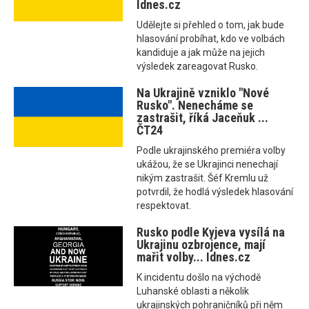
Idnes.cz
Udělejte si přehled o tom, jak bude
hlasování probíhat, kdo ve volbách
kandiduje a jak může na jejich
výsledek zareagovat Rusko.
Na Ukrajině vzniklo "Nové
Rusko". Nenecháme se
zastrašit, říká Jaceňuk ...
ČT24
Podle ukrajinského premiéra volby
ukážou, že se Ukrajinci nenechají
nikým zastrašit. Šéf Kremlu už
potvrdil, že hodlá výsledek hlasování
respektovat.
Rusko podle Kyjeva vysílá na
Ukrajinu ozbrojence, mají
mařit volby... Idnes.cz
K incidentu došlo na východě
Luhanské oblasti a několik
ukrajinských pohraničníků při něm