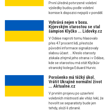
První úředně potvrzené volební
výsledky budou podle volební
komise k dispozici nejspíš v pondělí.
Vyhrává nejen v boxu.
Kyjevským starostou se stal
šampion Klyčko ... Lidovky.cz
V Oděse naproti tomu hlasovalo
přes 47 procent lidí, přestože
původní informace signalizovaly
slabou účast. ... Křeslo starosty
získala zřejmě jeho strana i v Oděse,
kde se starostou má stát Klyčkův
stranický kolega Eduard Hurvic.
Porošenko má těžký úkol.
Vrátit Ukrajině normální život
... Aktualne.cz
V prvním projevu po uzavření
volebních místností ale vítěz řekl, že
hovořit se separatisty bude jen
tehdy, složí-li zbraně.