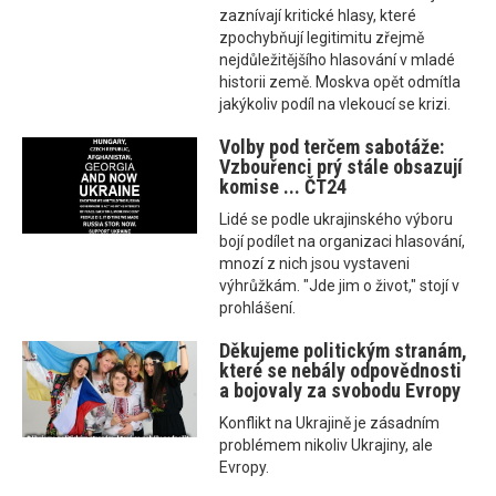
zaznívají kritické hlasy, které
zpochybňují legitimitu zřejmě
nejdůležitějšího hlasování v mladé
historii země. Moskva opět odmítla
jakýkoliv podíl na vlekoucí se krizi.
Volby pod terčem sabotáže:
Vzbouřenci prý stále obsazují
komise ... ČT24
Lidé se podle ukrajinského výboru
bojí podílet na organizaci hlasování,
mnozí z nich jsou vystaveni
výhrůžkám. "Jde jim o život," stojí v
prohlášení.
Děkujeme politickým stranám,
které se nebály odpovědnosti
a bojovaly za svobodu Evropy
Konflikt na Ukrajině je zásadním
problémem nikoliv Ukrajiny, ale
Evropy.