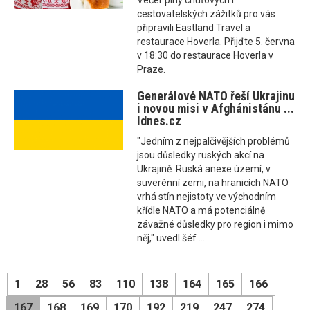
Večer plný chuťových i
cestovatelských zážitků pro vás
připravili Eastland Travel a
restaurace Hoverla. Přijďte 5. června
v 18:30 do restaurace Hoverla v
Praze.
Generálové NATO řeší Ukrajinu
i novou misi v Afghánistánu ...
Idnes.cz
"Jedním z nejpalčivějších problémů
jsou důsledky ruských akcí na
Ukrajině. Ruská anexe území, v
suverénní zemi, na hranicích NATO
vrhá stín nejistoty ve východním
křídle NATO a má potenciálně
závažné důsledky pro region i mimo
něj," uvedl šéf ...
1
28
56
83
110
138
164
165
166
167
168
169
170
192
219
247
274