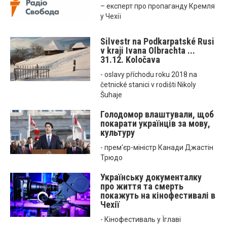
– експерт про пропаганду Кремля
у Чехії
Silvestr na Podkarpatské Rusi
v kraji Ivana Olbrachta ...
31.12. Koločava
- oslavy příchodu roku 2018 na
četnické stanici v rodišti Nikoly
Šuhaje
Голодомор влаштували, щоб
покарати українців за мову,
культуру
- прем'єр-міністр Канади Джастін
Трюдо
Українську документалку
про життя та смерть
покажуть на кінофестивалі в
Чехії
- Кінофестиваль у Їглаві