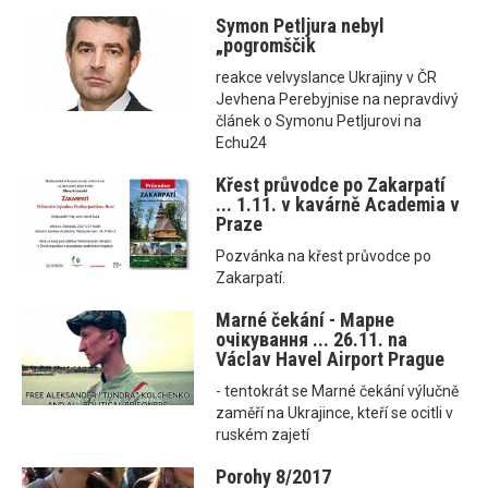
Symon Petljura nebyl
„pogromščik
reakce velvyslance Ukrajiny v ČR
Jevhena Perebyjnise na nepravdivý
článek o Symonu Petljurovi na
Echu24
Křest průvodce po Zakarpatí
... 1.11. v kavárně Academia v
Praze
Pozvánka na křest průvodce po
Zakarpatí.
Marné čekání - Марне
очікування ... 26.11. na
Václav Havel Airport Prague
- tentokrát se Marné čekání výlučně
zaměří na Ukrajince, kteří se ocitli v
ruském zajetí
Porohy 8/2017