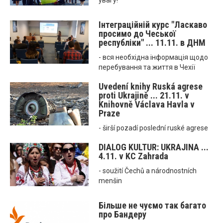
увагу!
Інтеграційній курс "Ласкаво
просимо до Чеської
республіки" ... 11.11. в ДНМ
- вся необхідна інформація щодо
перебування та життя в Чехії
Uvedení knihy Ruská agrese
proti Ukrajině ... 21.11. v
Knihovně Václava Havla v
Praze
- širší pozadí poslední ruské agrese
DIALOG KULTUR: UKRAJINA ...
4.11. v KC Zahrada
- soužití Čechů a národnostních
menšin
Більше не чуємо так багато
про Бандеру