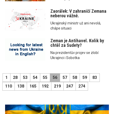
Zaorálek: V zahraničí Zemana
neberou vážně.
Ukrajinský ministr už ani nevolá,
chápe situaci
Zeman je Antihavel. Kolik by
chtěl za Sudety?
Na prezidentův projev se zlobí
Ukrajinci i Sobotka
1
28
53
54
55
56
57
58
59
83
110
138
165
192
219
247
274