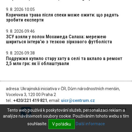
9. 8. 2026 10:05
Коричнева трава після спеки може ожити: що радять
зробити експерти
9. 8. 2026 09:46
ЗСУ взяли у полон Мохамеда Салаха: мережею
шириться інтерв'ю з тезкою зіркового футболіста
9. 8. 2026 09:38
Подружжя купило стару хату в селі та вклало в ремонт
2,5 млн грн: як її облаштували
adresa: Ukrajinská iniciativa v ČR, Dům národnostních menšin,
Vocelova 3, 120 00 Praha 2
tel.:
+420/221 419 821
, email:
uicr@centrum.cz
Tento web používá k poskytování služeb, personalizaci reklam a
analýze návštěvnosti soubory cookie. Používáním tohoto webu s tím
souhlasíte.
Další informace
V pořádku
© 2026