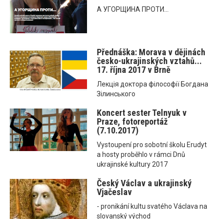
А УГОРЩИНА ПРОТИ...
Přednáška: Morava v dějinách
česko-ukrajinských vztahů...
17. října 2017 v Brně
Лекція доктора філософії Богдана
Зілинського
Koncert sester Telnyuk v
Praze, fotoreportáž
(7.10.2017)
Vystoupení pro sobotní školu Erudyt
a hosty proběhlo v rámci Dnů
ukrajinské kultury 2017
Český Václav a ukrajinský
Vjačeslav
- pronikání kultu svatého Václava na
slovanský východ