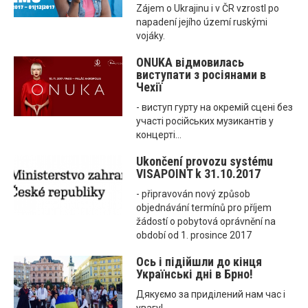
Zájem o Ukrajinu i v ČR vzrostl po
napadení jejího území ruskými
vojáky.
ONUKA відмовилась
виступати з росіянами в
Чехії
- виступ гурту на окремій сцені без
участі російських музикантів у
концерті...
Ukončení provozu systému
VISAPOINT k 31.10.2017
- připravován nový způsob
objednávání termínů pro příjem
žádostí o pobytová oprávnění na
období od 1. prosince 2017
Ось і підійшли до кінця
Українські дні в Брно!
Дякуємо за приділений нам час і