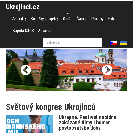
Ukrajinci.cz
Aktuality
Kroužky, projekty
O nás
Časopis Porohy
Foto
Kapela IGNIS
Anonce
Světový kongres Ukrajinců
Ukrajina. Festival nabídne
zakázané filmy i humor
postsovětské doby