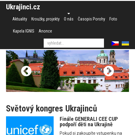
Ukrajinci.cz
Aktuality
Kroužky, projekty
O nás
Časopis Porohy
Foto
Kapela IGNIS
Anonce
Světový kongres Ukrajinců
Finále GENERALI CEE CUP
podpoří děti na Ukrajině
Pokud si zakoupíte vstupenku na