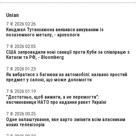
Unian
7. 8. 2026 02:26
Кинджал Тутанхамона виявився викуваним із
позаземного металу, - археологи
7. 8. 2026 02:05
США запровадили нові санкції проти Куби за співпрацю з
Китаєм та РФ, - Bloomberg
7. 8. 2026 01:23
Як вибратися з багнюки на автомобілі: названо простий
предмет у салоні, що може допомогти
7. 8. 2026 01:19
"Достатньо, щоб вижити, а не перемогти":
ексчиновниця НАТО про надання ракет Україні
7. 8. 2026 00:25
Одне налаштування, яке варто змінити всім власникам
нових телевізорів