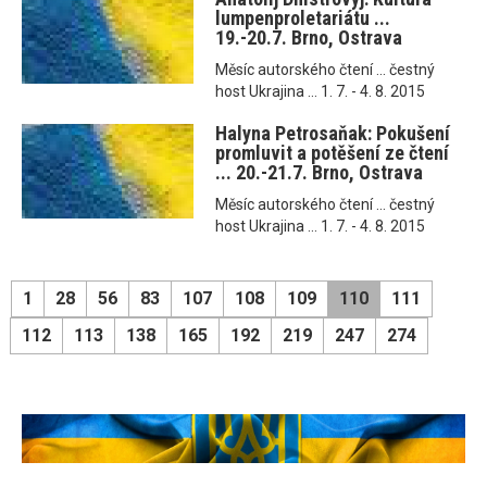
lumpenproletariátu ...
19.-20.7. Brno, Ostrava
Měsíc autorského čtení ... čestný
host Ukrajina ... 1. 7. - 4. 8. 2015
Halyna Petrosaňak: Pokušení
promluvit a potěšení ze čtení
... 20.-21.7. Brno, Ostrava
Měsíc autorského čtení ... čestný
host Ukrajina ... 1. 7. - 4. 8. 2015
1
28
56
83
107
108
109
110
111
112
113
138
165
192
219
247
274