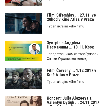
Film: Střemhlav ... 27.11. ve
20hod v Kině Atlas v Praze
Týden ukrajinského filmu
Зустріс з Андрієм
Несмачним ... 18.11. Крок
- представником світової управи
Спілки Української молоді
Film: Červený ... 1.12.2017 v
Kině Atlas v Praze
Týden ukrajinského filmu
Koncert: Julia Alexeeva a
Valentyn Dytiuk ... 24.11.2017