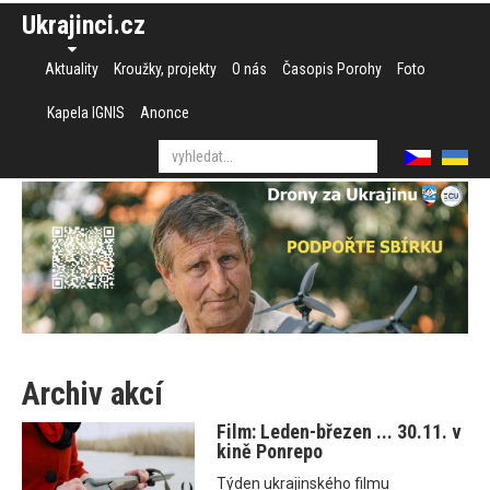
Ukrajinci.cz
Aktuality
Kroužky, projekty
O nás
Časopis Porohy
Foto
Kapela IGNIS
Anonce
Archiv akcí
Film: Leden-březen ... 30.11. v
kině Ponrepo
Týden ukrajinského filmu