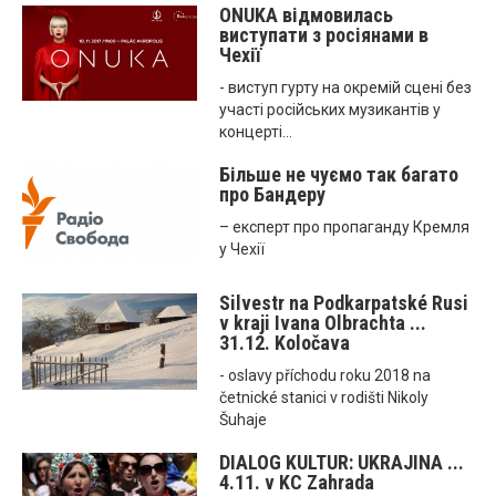
ONUKA відмовилась
виступати з росіянами в
Чехії
- виступ гурту на окремій сцені без
участі російських музикантів у
концерті...
Більше не чуємо так багато
про Бандеру
– експерт про пропаганду Кремля
у Чехії
Silvestr na Podkarpatské Rusi
v kraji Ivana Olbrachta ...
31.12. Koločava
- oslavy příchodu roku 2018 na
četnické stanici v rodišti Nikoly
Šuhaje
DIALOG KULTUR: UKRAJINA ...
4.11. v KC Zahrada