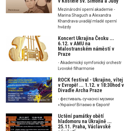
v Kostele sv. Šimona a Judy
Mezinárodní operní akademie -
Marina Shaguch a Alexandra
Khandrava uvadějí mladé operní
hvězdy
Koncert Ukrajina Česku ...
6.12. v AMU na
Malostranském náměstí v
Praze
- Akademický symfonický orchestr
Lvovské filharmonie
ROCK festival - Ukrajino, vítej
v Evropě! ... 1.12. v 18:30hod v
Divadle Archa Praze
- фестиваль сучасної музики
«Україно! Вітаємо в Європі!
Uctění památky obětí
hladomoru na Ukrajině ...
25.11. Praha, Václavské