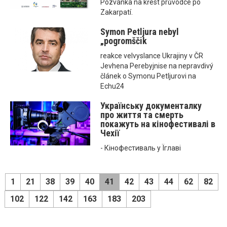
Pozvánka na křest průvodce po
Zakarpatí.
Symon Petljura nebyl
„pogromščik
reakce velvyslance Ukrajiny v ČR
Jevhena Perebyjnise na nepravdivý
článek o Symonu Petljurovi na
Echu24
Українську документалку
про життя та смерть
покажуть на кінофестивалі в
Чехії
- Кінофестиваль у Їглаві
1
21
38
39
40
41
42
43
44
62
82
102
122
142
163
183
203