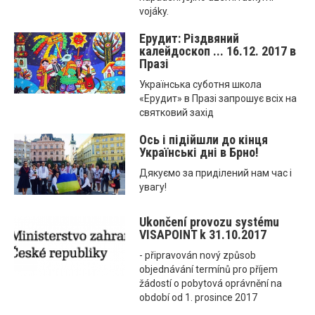
vojáky.
Ерудит: Різдвяний
калейдоскоп ... 16.12. 2017 в
Празі
Українська суботня школа
«Ерудит» в Празі запрошує всіх на
святковий захід
Ось і підійшли до кінця
Українські дні в Брно!
Дякуємо за приділений нам час і
увагу!
Ukončení provozu systému
VISAPOINT k 31.10.2017
- připravován nový způsob
objednávání termínů pro příjem
žádostí o pobytová oprávnění na
období od 1. prosince 2017