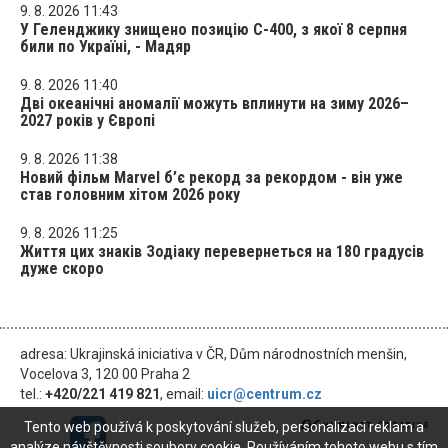
9. 8. 2026 11:43
У Геленджику знищено позицію С-400, з якої 8 серпня
били по Україні, - Мадяр
9. 8. 2026 11:40
Дві океанічні аномалії можуть вплинути на зиму 2026–
2027 років у Європі
9. 8. 2026 11:38
Новий фільм Marvel б’є рекорд за рекордом - він уже
став головним хітом 2026 року
9. 8. 2026 11:25
Життя цих знаків Зодіаку перевернеться на 180 градусів
дуже скоро
adresa: Ukrajinská iniciativa v ČR, Dům národnostních menšin,
Vocelova 3, 120 00 Praha 2
tel.:
+420/221 419 821
, email:
uicr@centrum.cz
Tento web používá k poskytování služeb, personalizaci reklam a
analýze návštěvnosti soubory cookie. Používáním tohoto webu s tím