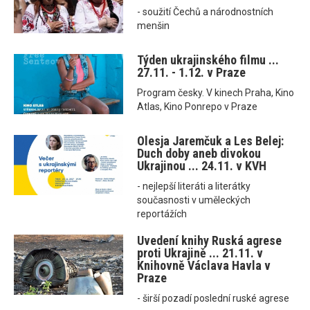
- soužití Čechů a národnostních
menšin
Týden ukrajinského filmu ...
27.11. - 1.12. v Praze
Program česky. V kinech Praha, Kino
Atlas, Kino Ponrepo v Praze
Olesja Jaremčuk a Les Belej:
Duch doby aneb divokou
Ukrajinou ... 24.11. v KVH
- nejlepší literáti a literátky
současnosti v uměleckých
reportážích
Uvedení knihy Ruská agrese
proti Ukrajině ... 21.11. v
Knihovně Václava Havla v
Praze
- širší pozadí poslední ruské agrese