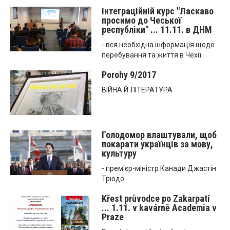
Інтеграційній курс "Ласкаво
просимо до Чеської
республіки" ... 11.11. в ДНМ
- вся необхідна інформація щодо
перебування та життя в Чехії
Porohy 9/2017
ВІЙНА Й ЛІТЕРАТУРА
Голодомор влаштували, щоб
покарати українців за мову,
культуру
- прем'єр-міністр Канади Джастін
Трюдо
Křest průvodce po Zakarpatí
... 1.11. v kavárně Academia v
Praze