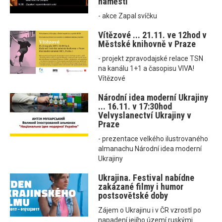
náměstí
- akce Zapal svíčku
Vítězové ... 21.11. ve 12hod v
Městské knihovně v Praze
- projekt zpravodajské relace TSN
na kanálu 1+1 a časopisu VIVA!
Vítězové
Národní idea moderní Ukrajiny
... 16.11. v 17:30hod
Velvyslanectví Ukrajiny v
Praze
- prezentace velkého ilustrovaného
almanachu Národní idea moderní
Ukrajiny
Ukrajina. Festival nabídne
zakázané filmy i humor
postsovětské doby
Zájem o Ukrajinu i v ČR vzrostl po
napadení jejího území ruskými