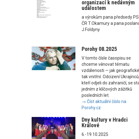
organizací k nedávným
událostem
a výrokům pana předsedy P
ČR T.Okamury a pana poslan
J.Foldyny
Porohy 08.2025
V tomto čísle časopisu se
chceme věnovat tématu
vzdálenosti — jak geografické
tak vnitřní. Odcizení Ukrajinců
kteří odjeli do zahraničí, se st
jedním z klíčových zážitků
posledních let.
→ Číst aktuální číslo na
Porohy.cz
Dny kultury v Hradci
Králové
6.-19.10.2025