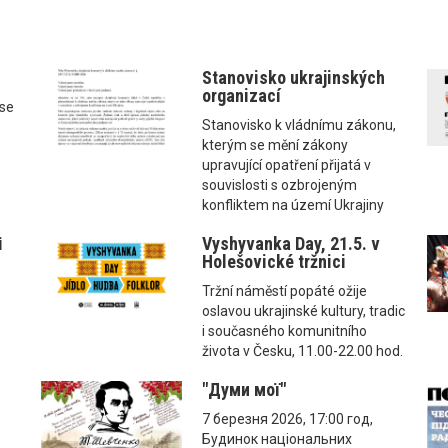
Stanovisko ukrajinských
organizací
ise
Stanovisko k vládnímu zákonu,
kterým se mění zákony
upravující opatření přijatá v
souvislosti s ozbrojeným
konfliktem na území Ukrajiny
і
Vyshyvanka Day, 21.5. v
Holešovické tržnici
,
Tržní náměstí popáté ožije
oslavou ukrajinské kultury, tradic
i současného komunitního
života v Česku, 11.00-22.00 hod.
"Думи мої"
7 березня 2026, 17:00 год,
Будинок національних