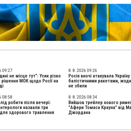
6 09:27
8. 8. 2026 09:26
дині не місце тут": Усик різко
Росія вночі атакувала Україну
 рішення МОК щодо Росії на
балістичними ракетами, жодн
ді
не збили
6 08:58
8. 8. 2026 08:34
лід робити після вечері:
Вийшов трейлер нового риме
нтерологи назвали три
"Афери Томаса Крауна" від Ма
 для здорового травлення
Джордана