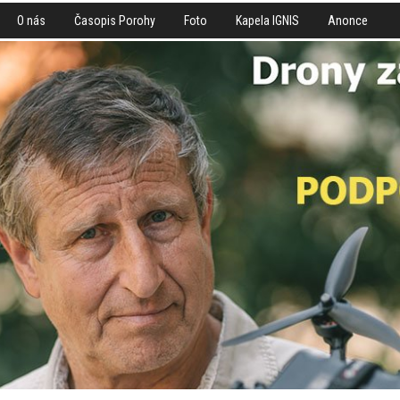
O nás
Časopis Porohy
Foto
Kapela IGNIS
Anonce