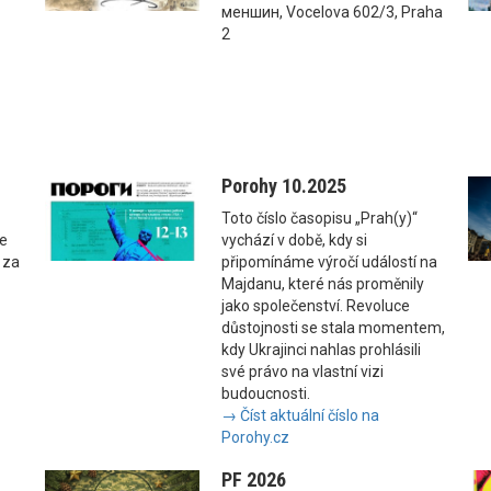
меншин, Vocelova 602/3, Praha
2
Porohy 10.2025
Toto číslo časopisu „Prah(y)“
se
vychází v době, kdy si
 za
připomínáme výročí událostí na
Majdanu, které nás proměnily
jako společenství. Revoluce
důstojnosti se stala momentem,
kdy Ukrajinci nahlas prohlásili
své právo na vlastní vizi
budoucnosti.
→ Číst aktuální číslo na
Porohy.cz
PF 2026