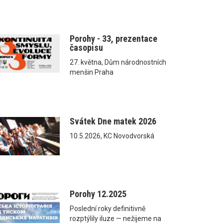
Porohy - 33, prezentace
časopisu
27. května, Dům národnostních
menšin Praha
Svátek Dne matek 2026
10.5.2026, KC Novodvorská
Porohy 12.2025
Poslední roky definitivně
rozptýlily iluze — nežijeme na