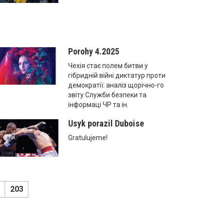
Porohy 4.2025
Чехія стає полем битви у
гібридній війні диктатур проти
демократії: аналіз щорічно-го
звіту Служби безпеки та
інформаці ЧР та ін.
Usyk porazil Duboise
Gratulujeme!
203