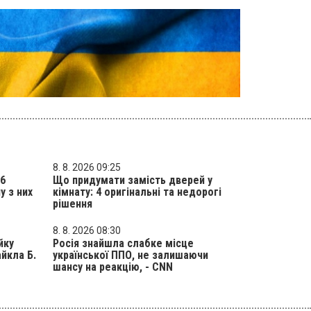
8. 8. 2026 09:25
 6
Що придумати замість дверей у
у з них
кімнату: 4 оригінальні та недорогі
рішення
8. 8. 2026 08:30
йку
Росія знайшла слабке місце
йкла Б.
української ППО, не залишаючи
шансу на реакцію, - CNN