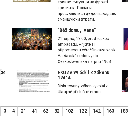
триває: ситуація на фронті
критична. Росіяни
просуваються дедалі швидше,
зменшуючи втрати.
"Běž domů, Ivane"
21. srpna, 18:00, před ruskou
ambasádu. Přijďte si
připomenout výročí invaze vojsk
Varšavské smlouvy do
Československa v srpnu 1968
 ČR
EKU se vyjádřil k zákonu
12414
Diskutovaný zákon vyvolal v
Ukrajině příslušné emoce
3
4
21
41
62
82
102
122
142
163
183