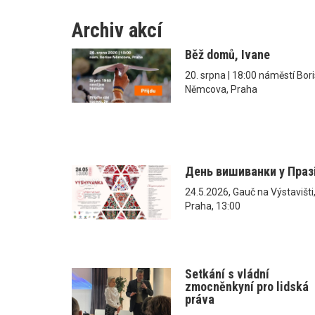
Archiv akcí
Běž domů, Ivane
20. srpna | 18:00 náměstí Bor
Němcova, Praha
День вишиванки у Праз
24.5.2026, Gauč na Výstavišti
Praha, 13:00
Setkání s vládní
zmocněnkyní pro lidská
práva