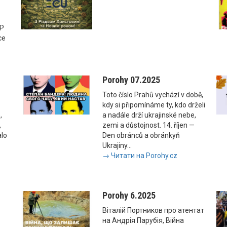
SP
ce
Porohy 07.2025
Toto číslo Prahů vychází v době,
kdy si připomínáme ty, kdo drželi
,
a nadále drží ukrajinské nebe,
,
zemi a důstojnost. 14. říjen —
alo
Den obránců a obránkyň
Ukrajiny...
→ Читати на Porohy.cz
Porohy 6.2025
Віталій Портников про атентат
на Андрія Парубія, Війна