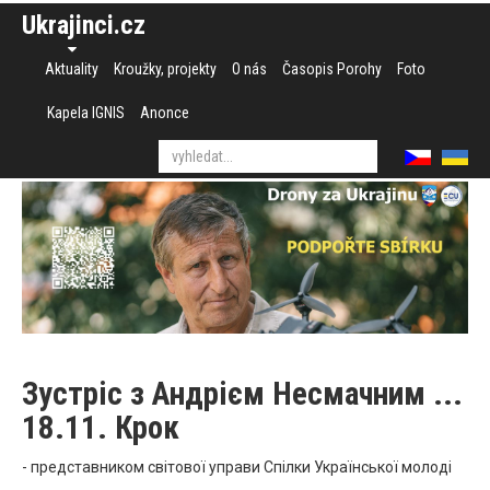
Ukrajinci.cz
Aktuality
Kroužky, projekty
O nás
Časopis Porohy
Foto
Kapela IGNIS
Anonce
Зустріс з Андрієм Несмачним ...
18.11. Крок
- представником світової управи Спілки Української молоді