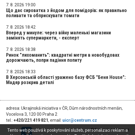
7. 8. 2026 19:00
Що дає сироватка з йодом для помідорів: як правильно
поливати та обприскувати томати
7. 8. 2026 18:42
Вперед у минуле: через війну маленькі магазини
замінять супермаркети, - експерт
7. 8. 2026 18:38
Ринок "лихоманить": квадратні метри в новобудовах
дорожчають, попри падіння попиту
7. 8. 2026 18:33
В Херсонській області уражено базу ФСБ "Беня House":
Мадяр розкрив деталі
adresa: Ukrajinská iniciativa v ČR, Dům národnostních menšin,
Vocelova 3, 120 00 Praha 2
tel.:
+420/221 419 821
, email:
uicr@centrum.cz
Tento web používá k poskytování služeb, personalizaci reklam a