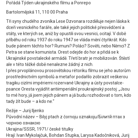
Pořádá Týden ukrajinského filmu a Ponrepo
Bartolomějská 11, 110 00 Praha
Tři syny chudého zvoníka Lese Dzvonara rozděluje nejen láska k
dceři vesnického faráře, ale také jejich politické přesvědčení a
státy, ve kterých se, aniž by opustili svou vesnici, ocitají. V době
příběhu od roku 1937 do roku 1947 se vláda mění čtyřikrát. Kdo
bude pánem těchto hor? Rumuni? Poláci? Sověti, nebo Němci? Z
Petra se stane komunista. Orest odejde do hor a přidá se k
Ukrajinské povstalecké armádě. Třetí bratr je mobilizován. Štěstí
ale v této těžké době nenalezne žádný z nich.
I přes prvoplánovou prosovětskou rétoriku filmu se jeho autorům
prostřednictvím symbolů a metafor podařilo zobrazit veškerou
tragiku cizími impériemi rozervané Ukrajiny a ústy povstalce-
psance Oresta vyjádřit antiimperiální proukrajinský postoj: „Jsou
to mé hory, já jsem jejich pánem a já budu rozhodovat o tom, kdo
tady žít bude – a kdo ne.“
Režije – Jurij Iljenko
Původní název – Bilyj ptach z čornoju oznakoju/Білитй птах з
чорною ознакою
Ukrajina/SSSR, 1971/ české titulky
Hrají: Ivan Mykolajčuk, Bohdan Stupka, Larysa Kadočniková, Jurij