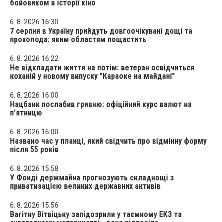
бойовиком в історії кіно
6. 8. 2026 16:30
7 серпня в Україну прийдуть довгоочікувані дощі та
прохолода: яким областям пощастить
6. 8. 2026 16:22
Не відкладати життя на потім: ветеран освідчиться
коханій у новому випуску "Караоке на майдані"
6. 8. 2026 16:00
Нацбанк послабив гривню: офіційний курс валют на
п’ятницю
6. 8. 2026 16:00
Названо час у планці, який свідчить про відмінну форму
після 55 років
6. 8. 2026 15:58
У Фонді держмайна прогнозують складнощі з
приватизацією великих державних активів
6. 8. 2026 15:56
Вагітну Вітвіцьку запідозрили у таємному ЕКЗ та