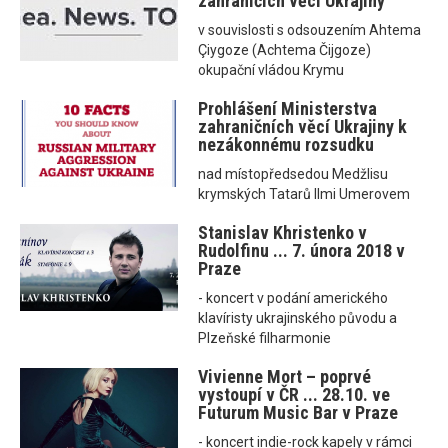
zahraničích věcí Ukrajiny
v souvislosti s odsouzením Ahtema
Çiygoze (Achtema Čijgoze)
okupační vládou Krymu
Prohlášení Ministerstva
zahraničních věcí Ukrajiny k
nezákonnému rozsudku
nad místopředsedou Medžlisu
krymských Tatarů Ilmi Umerovem
Stanislav Khristenko v
Rudolfinu ... 7. února 2018 v
Praze
- koncert v podání amerického
klavíristy ukrajinského původu a
Plzeňské filharmonie
Vivienne Mort – poprvé
vystoupí v ČR ... 28.10. ve
Futurum Music Bar v Praze
- koncert indie-rock kapely v rámci