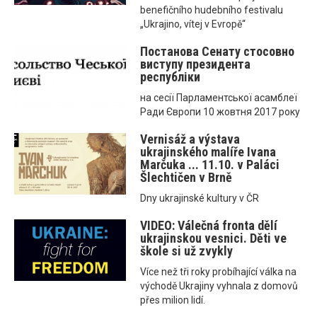
benefičního hudebního festivalu
„Ukrajino, vítej v Evropě“
Постанова Сенату стосовно
виступу президента
республіки
на сесії Парламентської асамблеї
Ради Європи 10 жовтня 2017 року
Vernisáž a výstava
ukrajinského malíře Ivana
Marčuka ... 11.10. v Paláci
Šlechtičen v Brně
Dny ukrajinské kultury v ČR
VIDEO: Válečná fronta dělí
ukrajinskou vesnici. Děti ve
škole si už zvykly
Více než tři roky probíhající válka na
východě Ukrajiny vyhnala z domovů
přes milion lidí.