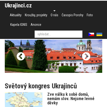
Ukrajinci.cz
Aktuality
Kroužky, projekty
O nás
Časopis Porohy
Foto
Kapela IGNIS
Anonce
Světový kongres Ukrajinců
Zve válku k sobě domů,
nemám slov. Nejsme levné
děvky