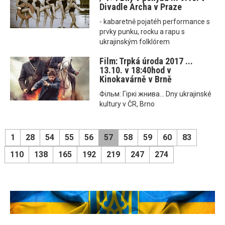
Divadle Archa v Praze
- kabaretně pojatéh performance s
prvky punku, rocku a rapu s
ukrajinským folklórem
Film: Trpká úroda 2017 ...
13.10. v 18:40hod v
Kinokavárně v Brně
Фільм: Гіркі жнива... Dny ukrajinské
kultury v ČR, Brno
1
28
54
55
56
57
58
59
60
83
110
138
165
192
219
247
274