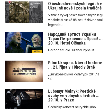
O československých legiích v
Ukrajině nově i zcela tradičně
Vznik a vývoj československých legií
v někdejší ruské říši se už dávno stal
legendou.
Народний артист України
Тарас Петриненко в Празі! ...
20.10. Hotel Olšanka
Pořádá Studio ''GrandOrpheus''
Film: Ukrajina. Návrat historie
... 21. října v 18hod v Brně
Днi української культури 2017 в
ЧР
Lubomyr Melnyk: Poetické
úvahy ve volných chvílích ...
29.10. v Praze
Scénický koncert nejrychlejšího