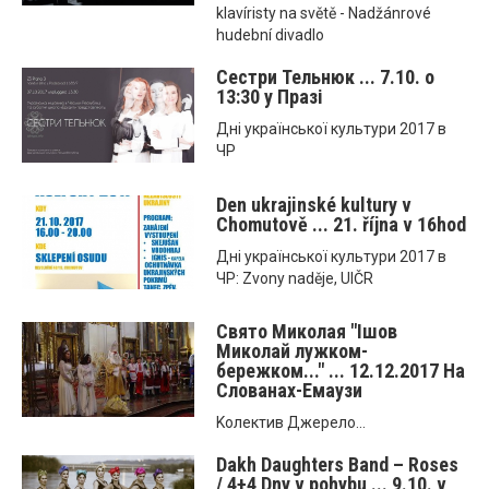
klavíristy na světě - Nadžánrové
hudební divadlo
Сестри Тельнюк ... 7.10. o
13:30 у Празі
Днi української культури 2017 в
ЧР
Den ukrajinské kultury v
Chomutově ... 21. října v 16hod
Днi української культури 2017 в
ЧР: Zvony naděje, UIČR
Свято Миколая "Ішов
Миколай лужком-
бережком..." ... 12.12.2017 На
Слованах-Емаузи
Kолектив Джерело...
Dakh Daughters Band – Roses
/ 4+4 Dny v pohybu ... 9.10. v