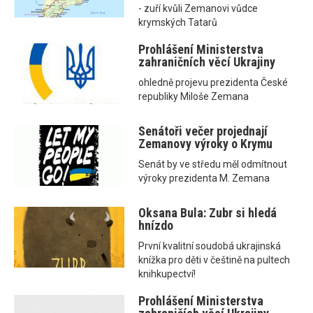
- zuří kvůli Zemanovi vůdce
krymských Tatarů
Prohlášení Ministerstva
zahraničních věcí Ukrajiny
ohledně projevu prezidenta České
republiky Miloše Zemana
Senátoři večer projednají
Zemanovy výroky o Krymu
Senát by ve středu měl odmítnout
výroky prezidenta M. Zemana
Oksana Bula: Zubr si hledá
hnízdo
První kvalitní soudobá ukrajinská
knížka pro děti v češtině na pultech
knihkupectví!
Prohlášení Ministerstva