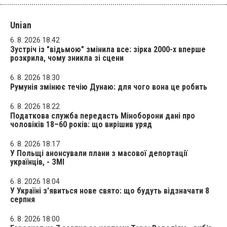
Unian
6. 8. 2026 18:42
Зустріч із "відьмою" змінила все: зірка 2000-х вперше
розкрила, чому зникла зі сцени
6. 8. 2026 18:30
Румунія змінює течію Дунаю: для чого вона це робить
6. 8. 2026 18:22
Податкова служба передасть Міноборони дані про
чоловіків 18–60 років: що вирішив уряд
6. 8. 2026 18:17
У Польщі анонсували плани з масової депортації
українців, - ЗМІ
6. 8. 2026 18:04
У Україні з'явиться нове свято: що будуть відзначати 8
серпня
6. 8. 2026 18:00