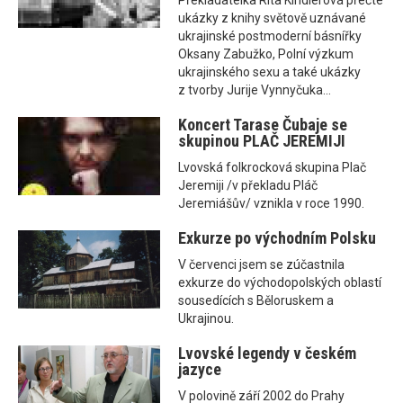
Překladatelka Rita Kindlerová přečte
ukázky z knihy světově uznávané
ukrajinské postmoderní básnířky
Oksany Zabužko, Polní výzkum
ukrajinského sexu a také ukázky
z tvorby Jurije Vynnyčuka...
Koncert Tarase Čubaje se
skupinou PLAČ JEREMIJI
Lvovská folkrocková skupina Plač
Jeremiji /v překladu Pláč
Jeremiášův/ vznikla v roce 1990.
Exkurze po východním Polsku
V červenci jsem se zúčastnila
exkurze do východopolských oblastí
sousedících s Běloruskem a
Ukrajinou.
Lvovské legendy v českém
jazyce
V polovině září 2002 do Prahy