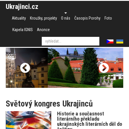
Ukrajinci.cz
Aktuality
Kroužky, projekty
O nás
Časopis Porohy
Foto
Kapela IGNIS
Anonce
Světový kongres Ukrajinců
Historie a současnost
literárního překladu
ukrajinských literárních děl do