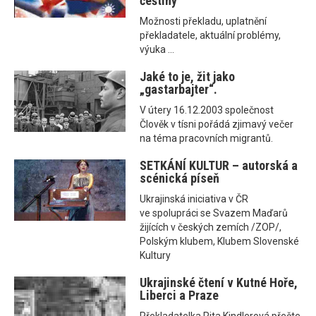
češtiny
Možnosti překladu, uplatnění
překladatele, aktuální problémy,
výuka ...
Jaké to je, žit jako
„gastarbajter“.
V útery 16.12.2003 společnost
Člověk v tísni pořádá zjimavý večer
na téma pracovních migrantů.
SETKÁNÍ KULTUR – autorská a
scénická píseň
Ukrajinská iniciativa v ČR
ve spolupráci se Svazem Maďarů
žijících v českých zemích /ZOP/,
Polským klubem, Klubem Slovenské
Kultury
Ukrajinské čtení v Kutné Hoře,
Liberci a Praze