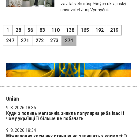
zavítal velmi úspěšných ukrajinský
spisovatel Jurij Vynnyčuk.
1
28
56
83
110
138
165
192
219
247
271
272
273
274
Unian
9. 8. 2026 18:35
Куди з полиць магазинів зникла популярна риба івасі і
чому українці її більше не побачать
9. 8. 2026 18:34
Міжнародну космічну станцію не залишать у космосі: її