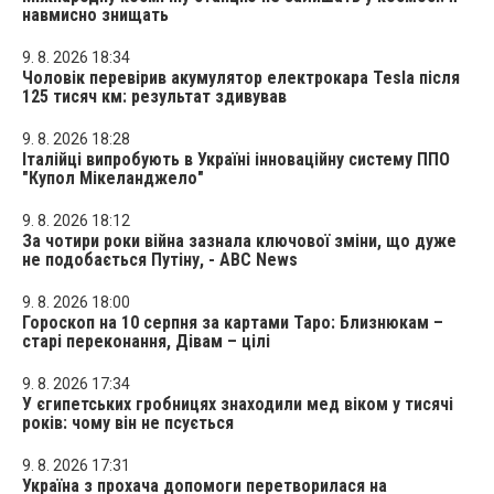
навмисно знищать
9. 8. 2026 18:34
Чоловік перевірив акумулятор електрокара Tesla після
125 тисяч км: результат здивував
9. 8. 2026 18:28
Італійці випробують в Україні інноваційну систему ППО
"Купол Мікеланджело"
9. 8. 2026 18:12
За чотири роки війна зазнала ключової зміни, що дуже
не подобається Путіну, - ABC News
9. 8. 2026 18:00
Гороскоп на 10 серпня за картами Таро: Близнюкам –
старі переконання, Дівам – цілі
9. 8. 2026 17:34
У єгипетських гробницях знаходили мед віком у тисячі
років: чому він не псується
9. 8. 2026 17:31
Україна з прохача допомоги перетворилася на