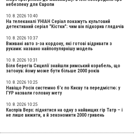
небезпеку для Європи
10. 8. 2026 10:40
На телеканалі УНІАН Серіал покажуть культовий
детективний серіал "Кістки": чим він підкорив глядачів
10. 8. 2026 10:37
Вживані авто з-за кордону, які готові відривати з
руками: названо найпопулярнішу модель
10. 8. 2026 10:31
Біля берегів Сицилії знайшли римський корабель, що
затонув: йому може бути більше 2000 років
10. 8. 2026 10:25
Навіщо Росія системно б'є по Києву та передмістю: у
ГУР назвали головну мету
10. 8. 2026 10:25
Каспрів Верх: піднятися на одну з найвищих гір Татр – і
не лише вижити, а й зекономити 2000 гривень