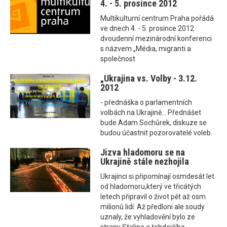
4. - 5. prosince 2012
Multikulturní centrum Praha pořádá
ve dnech 4. - 5. prosince 2012
dvoudenní mezinárodní konferenci
s názvem „Média, migranti a
společnost
„Ukrajina vs. Volby - 3.12.
2012
- přednáška o parlamentních
volbách na Ukrajině... Přednášet
bude Adam Sochůrek, diskuze se
budou účastnit pozorovatelé voleb.
Jizva hladomoru se na
Ukrajině stále nezhojila
Ukrajinci si připomínají osmdesát let
od hladomoru,který ve třicátých
letech připravil o život pět až osm
milionů lidí. Až předloni ale soudy
uznaly, že vyhladovění bylo ze