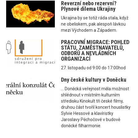
Reverzní nebo rezervní?
Plynové dilema Ukrajiny
Ukrajina by se totiž ráda stala, když
ne obeliskem, pak alespoň lávkou
mezi Východem a Západem.
PRACOVNÍ MIGRACE: POHLED
STÁTU, ZAMĚSTNAVATELŮ,
ODBORŮ A NEVLÁDNÍCH
ORGANIZACÍ
27. listopadu od 9:00 do 17:00hod
Dny české kultury v Doněcku
... Doněcká veřejnost měla možnost
shlédnout v místním kulturním
středisku Kinokult tři české filmy,
druhou část tvořil koncert houslistky
Sylvie Hessové a klavíristky
Jaroslavy Pěchočové v budově
doněcké filharmonie.