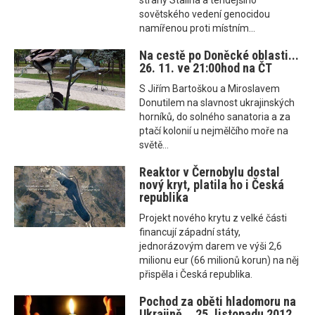
strany Stalina a tehdejšího
sovětského vedení genocidou
namířenou proti místním...
Na cestě po Doněcké oblasti...
26. 11. ve 21:00hod na ČT
S Jiřím Bartoškou a Miroslavem
Donutilem na slavnost ukrajinských
horníků, do solného sanatoria a za
ptačí kolonií u nejmělčího moře na
světě...
Reaktor v Černobylu dostal
nový kryt, platila ho i Česká
republika
Projekt nového krytu z velké části
financují západní státy,
jednorázovým darem ve výši 2,6
milionu eur (66 milionů korun) na něj
přispěla i Česká republika.
Pochod za oběti hladomoru na
Ukrajině... 25. listopadu 2012