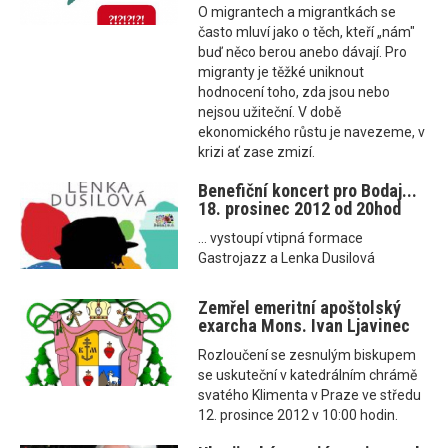
O migrantech a migrantkách se
často mluví jako o těch, kteří „nám"
buď něco berou anebo dávají. Pro
migranty je těžké uniknout
hodnocení toho, zda jsou nebo
nejsou užiteční. V době
ekonomického růstu je navezeme, v
krizi ať zase zmizí.
Benefiční koncert pro Bodaj...
18. prosinec 2012 od 20hod
... vystoupí vtipná formace
Gastrojazz a Lenka Dusilová
Zemřel emeritní apoštolský
exarcha Mons. Ivan Ljavinec
Rozloučení se zesnulým biskupem
se uskuteční v katedrálním chrámě
svatého Klimenta v Praze ve středu
12. prosince 2012 v 10:00 hodin.