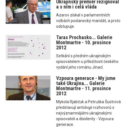
Ukrajinský premiér rezignoval
a s ním i celá vláda
Azarov získal v parlamentních
volbách poslanecký mandát, a proto
odstupuje.
Taras Prochasko... Galerie
Montmartre - 10. prosince
2012
Setkání s předním ukrajinským
spisovatelem u příležitosti českého
vydání jeho románu Jinací.
Vzpoura generace - My jsme
také Ukrajina... Galerie
Montmartre - 11. prosince
2012
Mykola Rjabčuk a Petruška Šustrová
představují antologii rozhovorů s
nejvýznamnějšími ukrajinskými
spisovateli a disidenty - Vzpoura
generace.