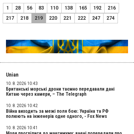
1
28
56
83
110
138
165
192
216
217
218
219
220
221
222
247
274
Unian
10. 8. 2026 10:43
Британські морські дрони таємно передавали дані
Китаю через камери, – The Telegraph
10. 8. 2026 10:42
Війна виходить за межі поля бою: Україна та РФ
полюють на інженерів одне одного, - Fox News
10. 8. 2026 10:41
Моря прогрілися до максимуму: вчені попередили про