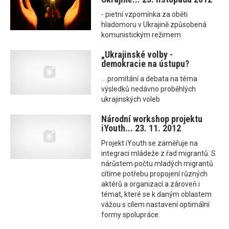
- pietní vzpomínka za oběti
hladomoru v Ukrajině způsobená
komunistickým režimem
„Ukrajinské volby -
demokracie na ústupu?
... promítání a debata na téma
výsledků nedávno proběhlých
ukrajinských voleb
Národní workshop projektu
iYouth... 23. 11. 2012
Projekt iYouth se zaměřuje na
integraci mládeže z řad migrantů. S
nárůstem počtu mladých migrantů
cítíme potřebu propojení různých
aktérů a organizací a zároveň i
témat, které se k daným oblastem
vážou s cílem nastavení optimální
formy spolupráce.