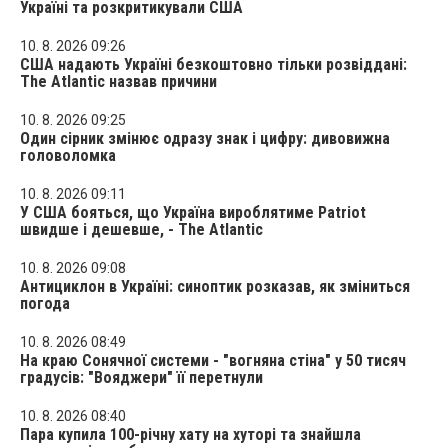
Україні та розкритикували США
10. 8. 2026 09:26
США надають Україні безкоштовно тільки розвіддані:
The Atlantic назвав причини
10. 8. 2026 09:25
Один сірник змінює одразу знак і цифру: дивовижна
головоломка
10. 8. 2026 09:11
У США бояться, що Україна вироблятиме Patriot
швидше і дешевше, - The Atlantic
10. 8. 2026 09:08
Антициклон в Україні: синоптик розказав, як зміниться
погода
10. 8. 2026 08:49
На краю Сонячної системи - "вогняна стіна" у 50 тисяч
градусів: "Вояджери" її перетнули
10. 8. 2026 08:40
Пара купила 100-річну хату на хуторі та знайшла