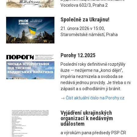
Vocelova 602/3, Praha 2
Společně za Ukrajinu!
21. února 2026 v 15:00,
Staroměstské náměstí, Praha
Porohy 12.2025
Poslední roky definitivně rozptýlily
iluze — nežijeme na „konci dějin“,
impéria nezmizela a svoboda se
nedává jednou provždy. Je třeba o ni
zápasit a s odhodláním ji bránit.
→ Číst aktuální číslo na Porohy.cz
Vyjádření ukrajinských
organizací k nedávným
událostem
a výrokům pana předsedy PSP ČR