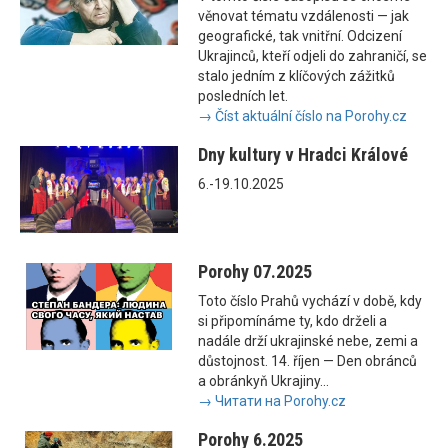
věnovat tématu vzdálenosti — jak
geografické, tak vnitřní. Odcizení
Ukrajinců, kteří odjeli do zahraničí, se
stalo jedním z klíčových zážitků
posledních let.
→ Číst aktuální číslo na Porohy.cz
Dny kultury v Hradci Králové
6.-19.10.2025
Porohy 07.2025
Toto číslo Prahů vychází v době, kdy
si připomínáme ty, kdo drželi a
nadále drží ukrajinské nebe, zemi a
důstojnost. 14. říjen — Den obránců
a obránkyň Ukrajiny...
→ Читати на Porohy.cz
Porohy 6.2025