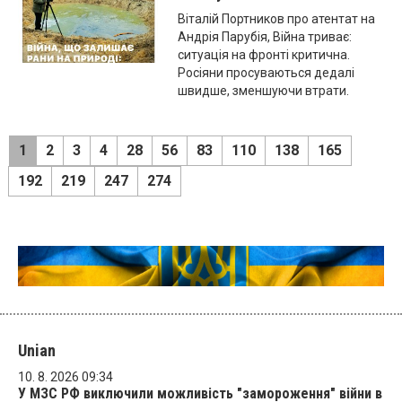
Віталій Портников про атентат на
Андрія Парубія, Війна триває:
ситуація на фронті критична.
Росіяни просуваються дедалі
швидше, зменшуючи втрати.
1
2
3
4
28
56
83
110
138
165
192
219
247
274
Unian
10. 8. 2026 09:34
У МЗС РФ виключили можливість "замороження" війни в