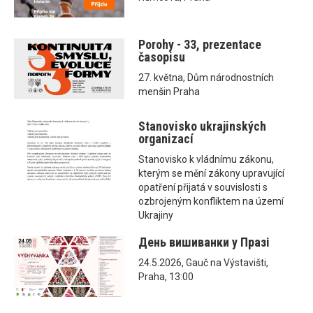
Porohy - 33, prezentace
časopisu
27. května, Dům národnostních
menšin Praha
Stanovisko ukrajinských
organizací
Stanovisko k vládnímu zákonu,
kterým se mění zákony upravující
opatření přijatá v souvislosti s
ozbrojeným konfliktem na území
Ukrajiny
День вишиванки у Празі
24.5.2026, Gauč na Výstavišti,
Praha, 13:00