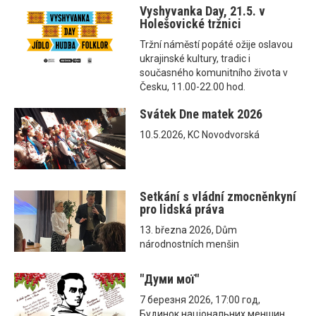
Vyshyvanka Day, 21.5. v
Holešovické tržnici
Tržní náměstí popáté ožije oslavou
ukrajinské kultury, tradic i
současného komunitního života v
Česku, 11.00-22.00 hod.
Svátek Dne matek 2026
10.5.2026, KC Novodvorská
Setkání s vládní zmocněnkyní
pro lidská práva
13. března 2026, Dům
národnostních menšin
"Думи мої"
7 березня 2026, 17:00 год,
Будинок національних меншин,