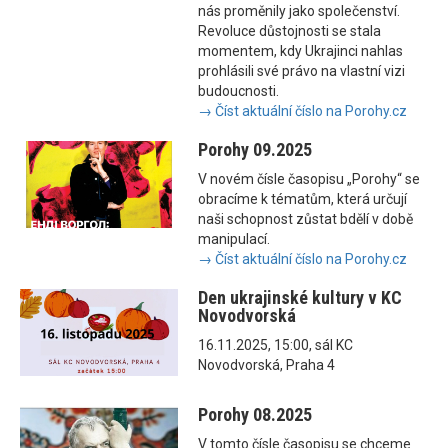
nás proměnily jako společenství.
Revoluce důstojnosti se stala
momentem, kdy Ukrajinci nahlas
prohlásili své právo na vlastní vizi
budoucnosti.
→ Číst aktuální číslo na Porohy.cz
Porohy 09.2025
V novém čísle časopisu „Porohy“ se
obracíme k tématům, která určují
naši schopnost zůstat bdělí v době
manipulací.
→ Číst aktuální číslo na Porohy.cz
Den ukrajinské kultury v KC
Novodvorská
16.11.2025, 15:00, sál KC
Novodvorská, Praha 4
Porohy 08.2025
V tomto čísle časopisu se chceme