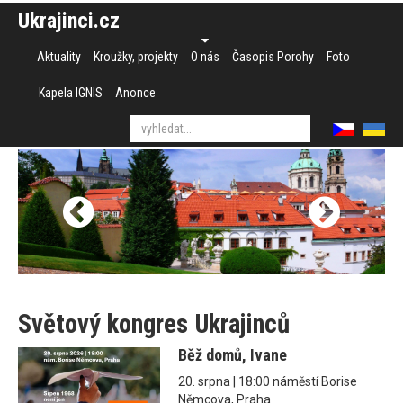
Ukrajinci.cz
Aktuality
Kroužky, projekty
O nás
Časopis Porohy
Foto
Kapela IGNIS
Anonce
Světový kongres Ukrajinců
Běž domů, Ivane
20. srpna | 18:00 náměstí Borise
Němcova, Praha