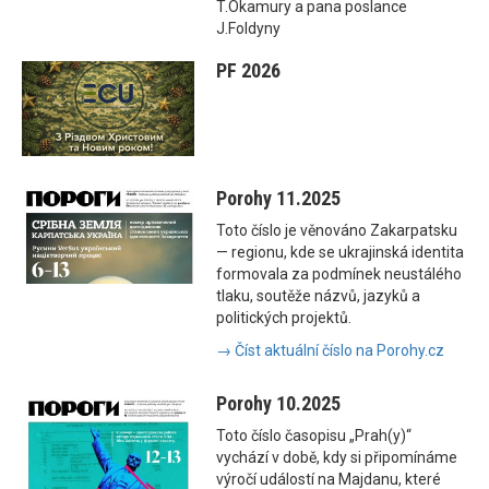
T.Okamury a pana poslance
J.Foldyny
PF 2026
Porohy 11.2025
Toto číslo je věnováno Zakarpatsku
— regionu, kde se ukrajinská identita
formovala za podmínek neustálého
tlaku, soutěže názvů, jazyků a
politických projektů.
→ Číst aktuální číslo na Porohy.cz
Porohy 10.2025
Toto číslo časopisu „Prah(y)“
vychází v době, kdy si připomínáme
výročí událostí na Majdanu, které