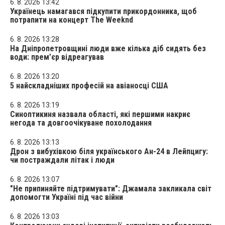
6. 8. 2026 13:42
Українець намагався підкупити прикордонника, щоб
потрапити на концерт The Weeknd
6. 8. 2026 13:28
На Дніпропетровщині люди вже кілька діб сидять без
води: прем’єр відреагував
6. 8. 2026 13:20
5 найскладніших професій на авіаносці США
6. 8. 2026 13:19
Синоптикиня назвала області, які першими накриє
негода та довгоочікуване похолодання
6. 8. 2026 13:13
Дрон з вибухівкою біля українського Ан-24 в Лейпцигу:
чи постраждали літак і люди
6. 8. 2026 13:07
"Не припиняйте підтримувати": Джамала закликала світ
допомогти Україні під час війни
6. 8. 2026 13:03