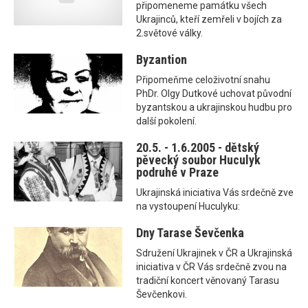
připomeneme památku všech
Ukrajinců, kteří zemřeli v bojích za
2.světové války.
Byzantion
Připomeňme celoživotní snahu
PhDr. Olgy Dutkové uchovat původní
byzantskou a ukrajinskou hudbu pro
další pokolení.
20.5. - 1.6.2005 - dětský
pěvecký soubor Huculyk
podruhé v Praze
Ukrajinská iniciativa Vás srdečně zve
na vystoupení Huculyku:
Dny Tarase Ševčenka
Sdružení Ukrajinek v ČR a Ukrajinská
iniciativa v ČR Vás srdečně zvou na
tradiční koncert věnovaný Tarasu
Ševčenkovi.