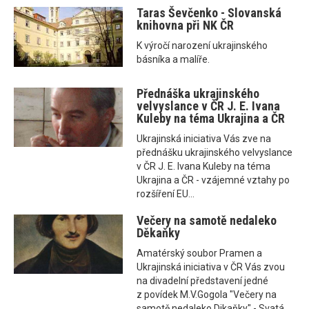
Taras Ševčenko - Slovanská
knihovna při NK ČR
K výročí narození ukrajinského
básníka a malíře.
Přednáška ukrajinského
velvyslance v ČR J. E. Ivana
Kuleby na téma Ukrajina a ČR
Ukrajinská iniciativa Vás zve na
přednášku ukrajinského velvyslance
v ČR J. E. Ivana Kuleby na téma
Ukrajina a ČR - vzájemné vztahy po
rozšíření EU...
Večery na samotě nedaleko
Děkaňky
Amatérský soubor Pramen a
Ukrajinská iniciativa v ČR Vás zvou
na divadelní představení jedné
z povídek M.V.Gogola "Večery na
samotě nedaleko Dikaňky" - Svatá