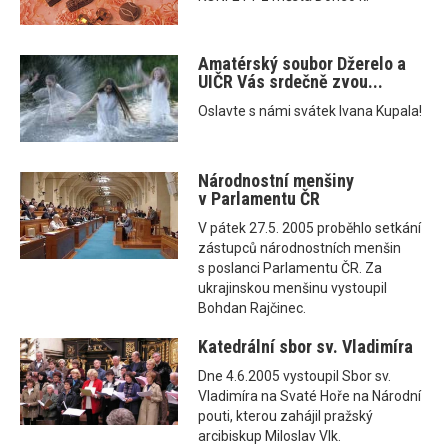
Amatérský soubor Džerelo a
UIČR Vás srdečně zvou...
Oslavte s námi svátek Ivana Kupala!
Národnostní menšiny
v Parlamentu ČR
V pátek 27.5. 2005 proběhlo setkání
zástupců národnostních menšin
s poslanci Parlamentu ČR. Za
ukrajinskou menšinu vystoupil
Bohdan Rajčinec.
Katedrální sbor sv. Vladimíra
Dne 4.6.2005 vystoupil Sbor sv.
Vladimíra na Svaté Hoře na Národní
pouti, kterou zahájil pražský
arcibiskup Miloslav Vlk.