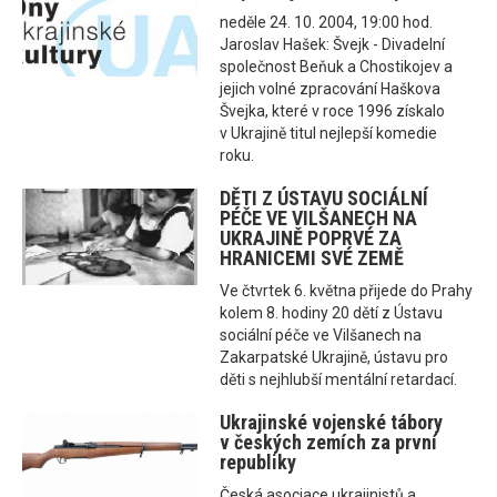
neděle 24. 10. 2004, 19:00 hod.
Jaroslav Hašek: Švejk - Divadelní
společnost Beňuk a Chostikojev a
jejich volné zpracování Haškova
Švejka, které v roce 1996 získalo
v Ukrajině titul nejlepší komedie
roku.
DĚTI Z ÚSTAVU SOCIÁLNÍ
PÉČE VE VILŠANECH NA
UKRAJINĚ POPRVÉ ZA
HRANICEMI SVÉ ZEMĚ
Ve čtvrtek 6. května přijede do Prahy
kolem 8. hodiny 20 dětí z Ústavu
sociální péče ve Vilšanech na
Zakarpatské Ukrajině, ústavu pro
děti s nejhlubší mentální retardací.
Ukrajinské vojenské tábory
v českých zemích za první
republiky
Česká asociace ukrajinistů a