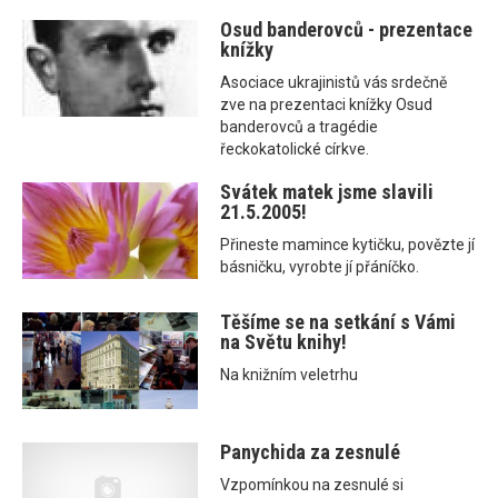
Osud banderovců - prezentace
knížky
Asociace ukrajinistů vás srdečně
zve na prezentaci knížky Osud
banderovců a tragédie
řeckokatolické církve.
Svátek matek jsme slavili
21.5.2005!
Přineste mamince kytičku, povězte jí
básničku, vyrobte jí přáníčko.
Těšíme se na setkání s Vámi
na Světu knihy!
Na knižním veletrhu
Panychida za zesnulé
Vzpomínkou na zesnulé si