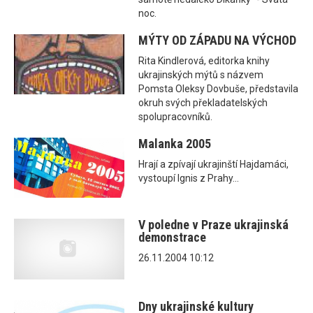
noc.
MÝTY OD ZÁPADU NA VÝCHOD
Rita Kindlerová, editorka knihy
ukrajinských mýtů s názvem
Pomsta Oleksy Dovbuše, představila
okruh svých překladatelských
spolupracovníků.
Malanka 2005
Hrají a zpívají ukrajinští Hajdamáci,
vystoupí Ignis z Prahy...
V poledne v Praze ukrajinská
demonstrace
26.11.2004 10:12
Dny ukrajinské kultury