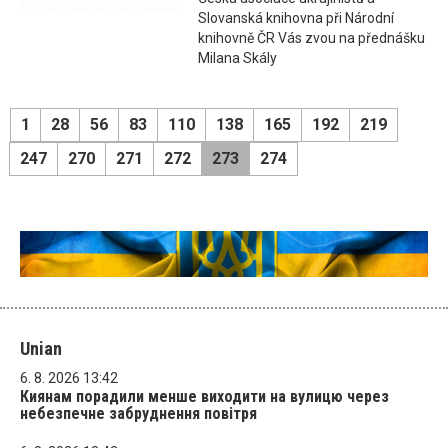
Slovanská knihovna při Národní
knihovně ČR Vás zvou na přednášku
Milana Skály
1
28
56
83
110
138
165
192
219
247
270
271
272
273
274
Unian
6. 8. 2026 13:42
Киянам порадили менше виходити на вулицю через
небезпечне забруднення повітря