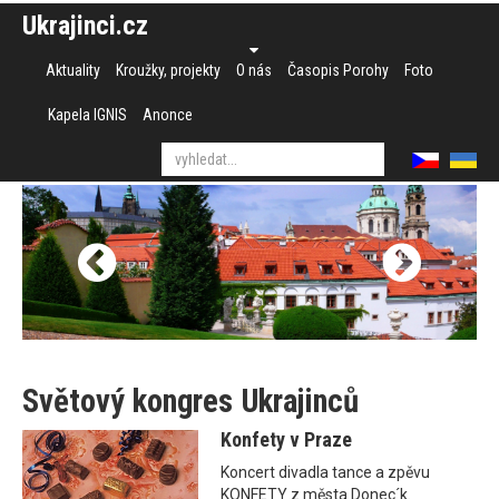
Ukrajinci.cz
Aktuality
Kroužky, projekty
O nás
Časopis Porohy
Foto
Kapela IGNIS
Anonce
Světový kongres Ukrajinců
Konfety v Praze
Koncert divadla tance a zpěvu
KONFETY z města Donec´k.