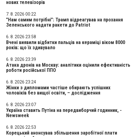
нових телевізорів
7. 8. 2026 00:22
"Нам самим потрібні": Трамп відреагував на прохання
Зеленського надати ракети до Patriot
6. 8. 2026 23:58
Вчені виявили відбитки пальців на кераміці віком 8000
років: що їх здивувало
6. 8. 2026 23:39
Атака дронів на Москву: аналітики оцінили ефективність
роботи російської ППО
6. 8. 2026 23:24
Жінки з дипломами частіше обирають успішних
чоловіків без вищої освіти, – дослідження
6. 8. 2026 23:07
Україна ставить Путіна на передвиборчий годинник, -
Newsweek
6. 8. 2026 22:53
Корецький анонсував збільшення заробітної плати