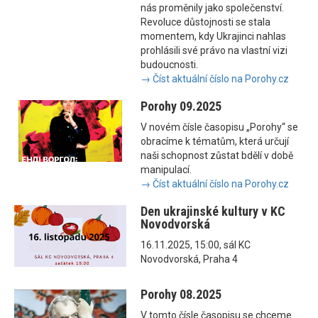
nás proměnily jako společenství.
Revoluce důstojnosti se stala
momentem, kdy Ukrajinci nahlas
prohlásili své právo na vlastní vizi
budoucnosti.
→ Číst aktuální číslo na Porohy.cz
Porohy 09.2025
V novém čísle časopisu „Porohy“ se
obracíme k tématům, která určují
naši schopnost zůstat bdělí v době
manipulací.
→ Číst aktuální číslo na Porohy.cz
Den ukrajinské kultury v KC
Novodvorská
16.11.2025, 15:00, sál KC
Novodvorská, Praha 4
Porohy 08.2025
V tomto čísle časopisu se chceme