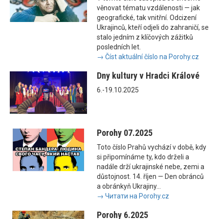
věnovat tématu vzdálenosti — jak
geografické, tak vnitřní. Odcizení
Ukrajinců, kteří odjeli do zahraničí, se
stalo jedním z klíčových zážitků
posledních let.
→ Číst aktuální číslo na Porohy.cz
Dny kultury v Hradci Králové
6.-19.10.2025
Porohy 07.2025
Toto číslo Prahů vychází v době, kdy
si připomínáme ty, kdo drželi a
nadále drží ukrajinské nebe, zemi a
důstojnost. 14. říjen — Den obránců
a obránkyň Ukrajiny...
→ Читати на Porohy.cz
Porohy 6.2025