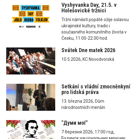
Vyshyvanka Day, 21.5. v
Holešovické tržnici
Tržní náměstí popáté ožije oslavou
ukrajinské kultury, tradic i
současného komunitního života v
Česku, 11.00-22.00 hod.
Svátek Dne matek 2026
10.5.2026, KC Novodvorská
Setkání s vládní zmocněnkyní
pro lidská práva
13. března 2026, Dům
národnostních menšin
"Думи мої"
7 березня 2026, 17:00 год,
Будинок національних меншин,