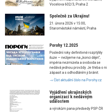
Vocelova 602/3, Praha 2
Společně za Ukrajinu!
21. února 2026 v 15:00,
Staroměstské náměstí, Praha
Porohy 12.2025
Poslední roky definitivně rozptýlily
iluze — nežijeme na „konci dějin“,
impéria nezmizela a svoboda se
nedává jednou provždy. Je třeba o ni
zápasit a s odhodláním ji bránit.
→ Číst aktuální číslo na Porohy.cz
Vyjádření ukrajinských
organizací k nedávným
událostem
a výrokům pana předsedy PSP ČR