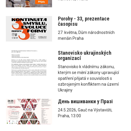
Porohy - 33, prezentace
časopisu
27. května, Dům národnostních
menšin Praha
Stanovisko ukrajinských
organizací
Stanovisko k vládnímu zákonu,
kterým se mění zákony upravující
opatření přijatá v souvislosti s
ozbrojeným konfliktem na území
Ukrajiny
День вишиванки у Празі
24.5.2026, Gauč na Výstavišti,
Praha, 13:00