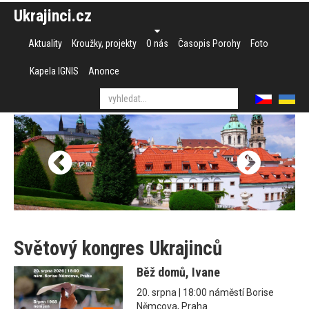
Ukrajinci.cz
Aktuality
Kroužky, projekty
O nás
Časopis Porohy
Foto
Kapela IGNIS
Anonce
Světový kongres Ukrajinců
Běž domů, Ivane
20. srpna | 18:00 náměstí Borise
Němcova, Praha