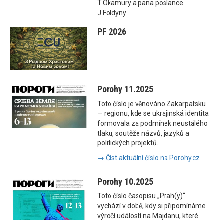
T.Okamury a pana poslance
J.Foldyny
PF 2026
Porohy 11.2025
Toto číslo je věnováno Zakarpatsku
— regionu, kde se ukrajinská identita
formovala za podmínek neustálého
tlaku, soutěže názvů, jazyků a
politických projektů.
→ Číst aktuální číslo na Porohy.cz
Porohy 10.2025
Toto číslo časopisu „Prah(y)“
vychází v době, kdy si připomínáme
výročí událostí na Majdanu, které