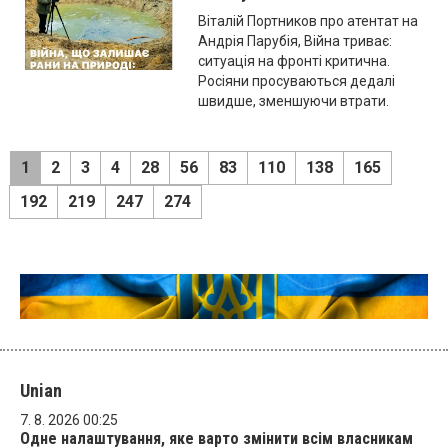
Віталій Портников про атентат на
Андрія Парубія, Війна триває:
ситуація на фронті критична.
Росіяни просуваються дедалі
швидше, зменшуючи втрати.
1
2
3
4
28
56
83
110
138
165
192
219
247
274
Unian
7. 8. 2026 00:25
Одне налаштування, яке варто змінити всім власникам