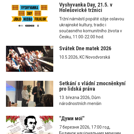
Vyshyvanka Day, 21.5. v
Holešovické tržnici
Tržní náměstí popáté ožije oslavou
ukrajinské kultury, tradic i
současného komunitního života v
Česku, 11.00-22.00 hod.
Svátek Dne matek 2026
10.5.2026, KC Novodvorská
Setkání s vládní zmocněnkyní
pro lidská práva
13. března 2026, Dům
národnostních menšin
"Думи мої"
7 березня 2026, 17:00 год,
Будинок національних меншин,