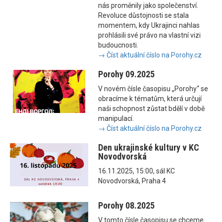
nás proměnily jako společenství.
Revoluce důstojnosti se stala
momentem, kdy Ukrajinci nahlas
prohlásili své právo na vlastní vizi
budoucnosti.
→ Číst aktuální číslo na Porohy.cz
Porohy 09.2025
V novém čísle časopisu „Porohy“ se
obracíme k tématům, která určují
naši schopnost zůstat bdělí v době
manipulací.
→ Číst aktuální číslo na Porohy.cz
Den ukrajinské kultury v KC
Novodvorská
16.11.2025, 15:00, sál KC
Novodvorská, Praha 4
Porohy 08.2025
V tomto čísle časopisu se chceme