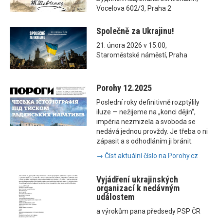
Vocelova 602/3, Praha 2
Společně za Ukrajinu!
21. února 2026 v 15:00,
Staroměstské náměstí, Praha
Porohy 12.2025
Poslední roky definitivně rozptýlily
iluze — nežijeme na „konci dějin“,
impéria nezmizela a svoboda se
nedává jednou provždy. Je třeba o ni
zápasit a s odhodláním ji bránit.
→ Číst aktuální číslo na Porohy.cz
Vyjádření ukrajinských
organizací k nedávným
událostem
a výrokům pana předsedy PSP ČR