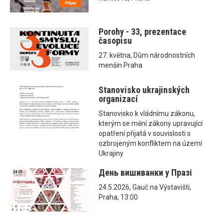
Porohy - 33, prezentace
časopisu
27. května, Dům národnostních
menšin Praha
Stanovisko ukrajinských
organizací
Stanovisko k vládnímu zákonu,
kterým se mění zákony upravující
opatření přijatá v souvislosti s
ozbrojeným konfliktem na území
Ukrajiny
День вишиванки у Празі
24.5.2026, Gauč na Výstavišti,
Praha, 13:00