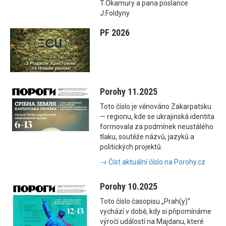
T.Okamury a pana poslance
J.Foldyny
PF 2026
Porohy 11.2025
Toto číslo je věnováno Zakarpatsku
— regionu, kde se ukrajinská identita
formovala za podmínek neustálého
tlaku, soutěže názvů, jazyků a
politických projektů.
→ Číst aktuální číslo na Porohy.cz
Porohy 10.2025
Toto číslo časopisu „Prah(y)“
vychází v době, kdy si připomínáme
výročí událostí na Majdanu, které