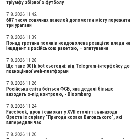
тріумфу збірної з футболу
7. 8. 2026 11:42
687 тисяч сонячних панелей допомогли місту пережити
три урагани
7. 8. 2026 11:39
Понад третина поляків невдоволена реакцією влади на
інцидент з російською ракетою, – опитування
7. 8. 2026 11:28
Що таке 001k.bot сьогодні: від Telegram-інтерфейсу до
повноцінної web-платформи
7. 8. 2026 11:26
Російська еліта боїться ФСБ, яка дедалі більше
виходить з-під контролю, - Bloomberg
7. 8. 2026 11:24
Facebook, дрон і самокат у XVII столітті: винаходи
Ореста із серіалу "Пригоди козака Виговського", які
випередили час
7. 8. 2026 11:20