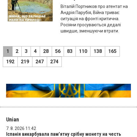
Віталій Портников про атентат на
Андрія Парубія, Війна триває:
ситуація на фронті критична.
Росіяни просуваються дедалі
швидше, зменшуючи втрати.
1
2
3
4
28
56
83
110
138
165
192
219
247
274
Unian
7. 8. 2026 11:42
Іспанія викарбувала пам'ятну срібну монету на честь