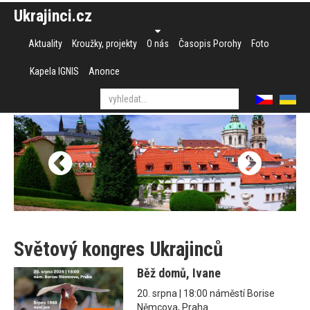
Ukrajinci.cz
Aktuality
Kroužky, projekty
O nás
Časopis Porohy
Foto
Kapela IGNIS
Anonce
Světový kongres Ukrajinců
Běž domů, Ivane
20. srpna | 18:00 náměstí Borise
Němcova, Praha