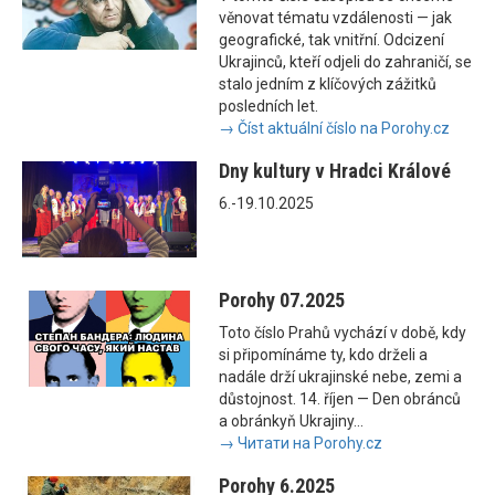
věnovat tématu vzdálenosti — jak
geografické, tak vnitřní. Odcizení
Ukrajinců, kteří odjeli do zahraničí, se
stalo jedním z klíčových zážitků
posledních let.
→ Číst aktuální číslo na Porohy.cz
Dny kultury v Hradci Králové
6.-19.10.2025
Porohy 07.2025
Toto číslo Prahů vychází v době, kdy
si připomínáme ty, kdo drželi a
nadále drží ukrajinské nebe, zemi a
důstojnost. 14. říjen — Den obránců
a obránkyň Ukrajiny...
→ Читати на Porohy.cz
Porohy 6.2025